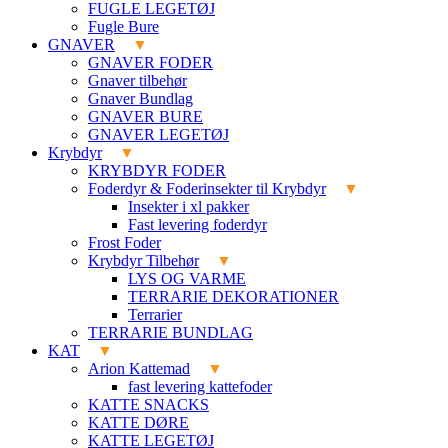
FUGLE LEGETØJ
Fugle Bure
GNAVER
GNAVER FODER
Gnaver tilbehør
Gnaver Bundlag
GNAVER BURE
GNAVER LEGETØJ
Krybdyr
KRYBDYR FODER
Foderdyr & Foderinsekter til Krybdyr
Insekter i xl pakker
Fast levering foderdyr
Frost Foder
Krybdyr Tilbehør
LYS OG VARME
TERRARIE DEKORATIONER
Terrarier
TERRARIE BUNDLAG
KAT
Arion Kattemad
fast levering kattefoder
KATTE SNACKS
KATTE DØRE
KATTE LEGETØJ