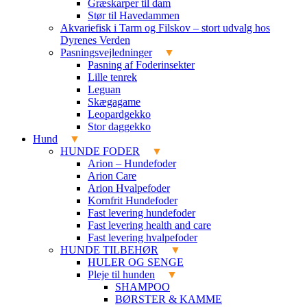
Græskarper til dam
Stør til Havedammen
Akvariefisk i Tarm og Filskov – stort udvalg hos
Dyrenes Verden
Pasningsvejledninger
Pasning af Foderinsekter
Lille tenrek
Leguan
Skægagame
Leopardgekko
Stor daggekko
Hund
HUNDE FODER
Arion – Hundefoder
Arion Care
Arion Hvalpefoder
Kornfrit Hundefoder
Fast levering hundefoder
Fast levering health and care
Fast levering hvalpefoder
HUNDE TILBEHØR
HULER OG SENGE
Pleje til hunden
SHAMPOO
BØRSTER & KAMME