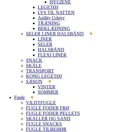
HYGIENE
LEGETØJ
LYS TIL NATTEN
Agility Udstyr
TRÆNING
BEKLÆDNING
SELER LINER HALSBÅND
LINER
SELER
HALSBÅND
FLEXI LINER
SNACK
SKÅLE
TRANSPORT
KONG LEGETØJ
SÆSON
VINTER
SOMMER
Fugle
VILDTFUGLE
FUGLE FODER FRØ
FUGLE FODER PELLETS
SKALLER OG SAND
FUGLE SNACKS
FUGLE TILBEHØR