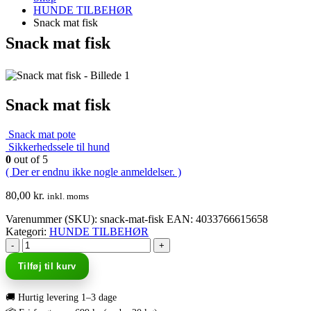
HUNDE TILBEHØR
Snack mat fisk
Snack mat fisk
Snack mat fisk
Snack mat pote
Sikkerhedssele til hund
0
out of 5
( Der er endnu ikke nogle anmeldelser. )
80,00
kr.
inkl. moms
Varenummer (SKU):
snack-mat-fisk
EAN
:
4033766615658
Kategori:
HUNDE TILBEHØR
-
+
Tilføj til kurv
🚚 Hurtig levering 1–3 dage