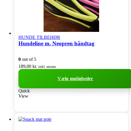
HUNDE TILBEHØR
Hundeline m. Neopren håndtag
0
out of 5
189,00
kr.
inkl. moms
Vælg muligheder
Dette
Quick
vare
View
har
flere
varianter.
Mulighederne
kan
vælges