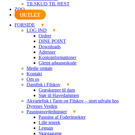
TILSKUD TIL HEST
ZOO
OUTLET
FORSIDE
LOG IND
Ordrer
DINE POINT
Downloads
Adresser
Kontoinformationer
Glemt adgangskode
Medie omtale
Kontakt
Om os
Damfisk i Filskov
Græskarper til dam
Stør til Havedammen
Akvariefisk i Tarm og Filskov – stort udvalg hos
Dyrenes Verden
Pasningsvejledninger
Pasning af Foderinsekter
Lille tenrek
Leguan
Skægagame