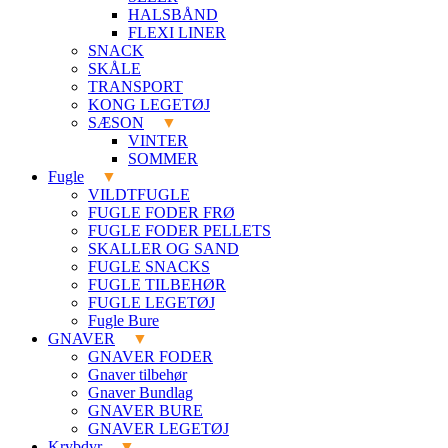
HALSBÅND
FLEXI LINER
SNACK
SKÅLE
TRANSPORT
KONG LEGETØJ
SÆSON
VINTER
SOMMER
Fugle
VILDTFUGLE
FUGLE FODER FRØ
FUGLE FODER PELLETS
SKALLER OG SAND
FUGLE SNACKS
FUGLE TILBEHØR
FUGLE LEGETØJ
Fugle Bure
GNAVER
GNAVER FODER
Gnaver tilbehør
Gnaver Bundlag
GNAVER BURE
GNAVER LEGETØJ
Krybdyr