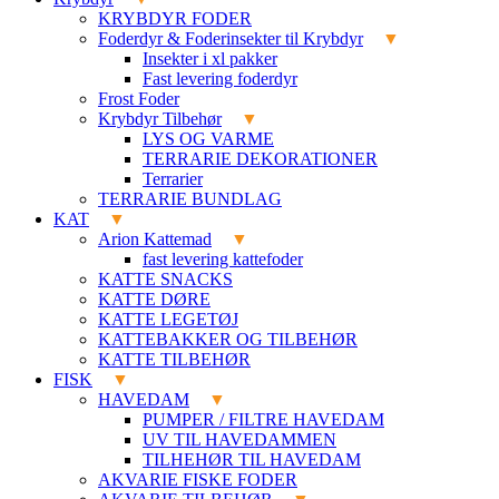
KRYBDYR FODER
Foderdyr & Foderinsekter til Krybdyr
Insekter i xl pakker
Fast levering foderdyr
Frost Foder
Krybdyr Tilbehør
LYS OG VARME
TERRARIE DEKORATIONER
Terrarier
TERRARIE BUNDLAG
KAT
Arion Kattemad
fast levering kattefoder
KATTE SNACKS
KATTE DØRE
KATTE LEGETØJ
KATTEBAKKER OG TILBEHØR
KATTE TILBEHØR
FISK
HAVEDAM
PUMPER / FILTRE HAVEDAM
UV TIL HAVEDAMMEN
TILHEHØR TIL HAVEDAM
AKVARIE FISKE FODER