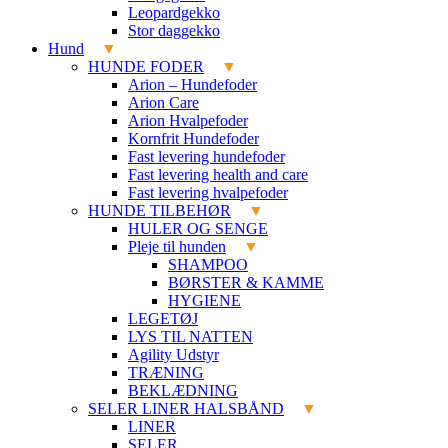
Leopardgekko
Stor daggekko
Hund
HUNDE FODER
Arion – Hundefoder
Arion Care
Arion Hvalpefoder
Kornfrit Hundefoder
Fast levering hundefoder
Fast levering health and care
Fast levering hvalpefoder
HUNDE TILBEHØR
HULER OG SENGE
Pleje til hunden
SHAMPOO
BØRSTER & KAMME
HYGIENE
LEGETØJ
LYS TIL NATTEN
Agility Udstyr
TRÆNING
BEKLÆDNING
SELER LINER HALSBÅND
LINER
SELER