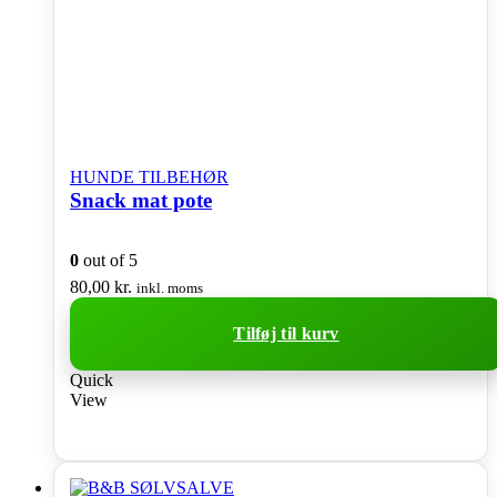
på
varesiden
HUNDE TILBEHØR
Snack mat pote
0
out of 5
80,00
kr.
inkl. moms
Tilføj til kurv
Quick
View