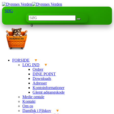
SØG
0
FORSIDE
LOG IND
Ordrer
DINE POINT
Downloads
Adresser
Kontoinformationer
Glemt adgangskode
Medie omtale
Kontakt
Om os
Damfisk i Filskov