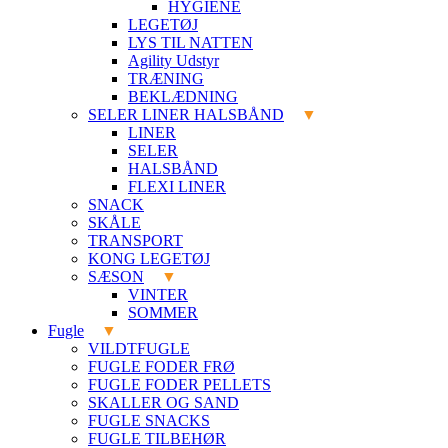
HYGIENE
LEGETØJ
LYS TIL NATTEN
Agility Udstyr
TRÆNING
BEKLÆDNING
SELER LINER HALSBÅND
LINER
SELER
HALSBÅND
FLEXI LINER
SNACK
SKÅLE
TRANSPORT
KONG LEGETØJ
SÆSON
VINTER
SOMMER
Fugle
VILDTFUGLE
FUGLE FODER FRØ
FUGLE FODER PELLETS
SKALLER OG SAND
FUGLE SNACKS
FUGLE TILBEHØR