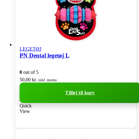
LEGETØJ
PN Dental legetøj L
0
out of 5
50,00
kr.
inkl. moms
Tilføj til kurv
Quick
View