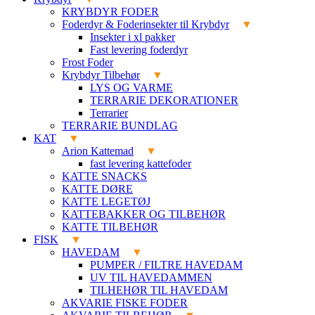
KRYBDYR FODER
Foderdyr & Foderinsekter til Krybdyr
Insekter i xl pakker
Fast levering foderdyr
Frost Foder
Krybdyr Tilbehør
LYS OG VARME
TERRARIE DEKORATIONER
Terrarier
TERRARIE BUNDLAG
KAT
Arion Kattemad
fast levering kattefoder
KATTE SNACKS
KATTE DØRE
KATTE LEGETØJ
KATTEBAKKER OG TILBEHØR
KATTE TILBEHØR
FISK
HAVEDAM
PUMPER / FILTRE HAVEDAM
UV TIL HAVEDAMMEN
TILHEHØR TIL HAVEDAM
AKVARIE FISKE FODER