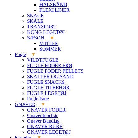
HALSBÅND
FLEXI LINER
SNACK
SKÅLE
TRANSPORT
KONG LEGETØJ
SÆSON
VINTER
SOMMER
Fugle
VILDTFUGLE
FUGLE FODER FRØ
FUGLE FODER PELLETS
SKALLER OG SAND
FUGLE SNACKS
FUGLE TILBEHØR
FUGLE LEGETØJ
Fugle Bure
GNAVER
GNAVER FODER
Gnaver tilbehør
Gnaver Bundlag
GNAVER BURE
GNAVER LEGETØJ
Krybdyr