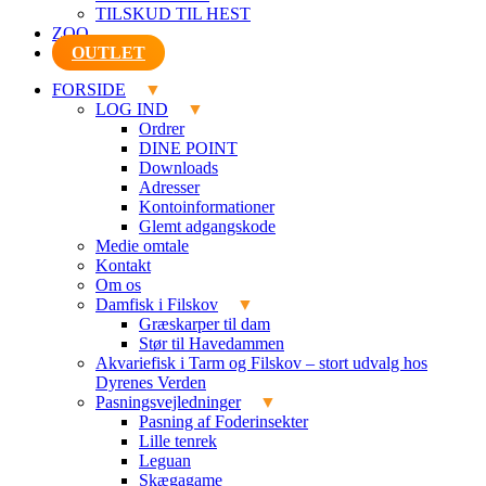
TILSKUD TIL HEST
ZOO
OUTLET
FORSIDE
LOG IND
Ordrer
DINE POINT
Downloads
Adresser
Kontoinformationer
Glemt adgangskode
Medie omtale
Kontakt
Om os
Damfisk i Filskov
Græskarper til dam
Stør til Havedammen
Akvariefisk i Tarm og Filskov – stort udvalg hos
Dyrenes Verden
Pasningsvejledninger
Pasning af Foderinsekter
Lille tenrek
Leguan
Skægagame