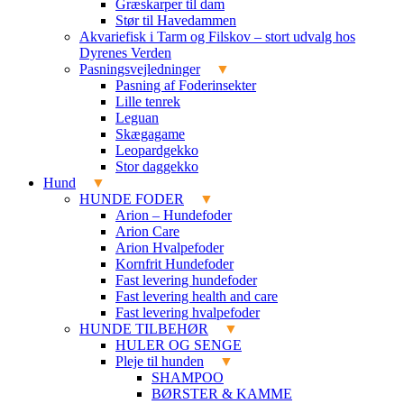
Græskarper til dam
Stør til Havedammen
Akvariefisk i Tarm og Filskov – stort udvalg hos
Dyrenes Verden
Pasningsvejledninger
Pasning af Foderinsekter
Lille tenrek
Leguan
Skægagame
Leopardgekko
Stor daggekko
Hund
HUNDE FODER
Arion – Hundefoder
Arion Care
Arion Hvalpefoder
Kornfrit Hundefoder
Fast levering hundefoder
Fast levering health and care
Fast levering hvalpefoder
HUNDE TILBEHØR
HULER OG SENGE
Pleje til hunden
SHAMPOO
BØRSTER & KAMME