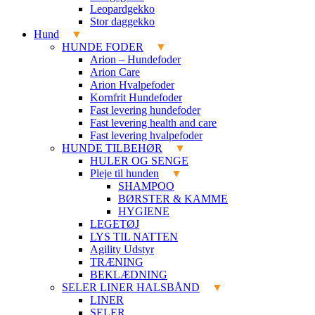
Leopardgekko
Stor daggekko
Hund
HUNDE FODER
Arion – Hundefoder
Arion Care
Arion Hvalpefoder
Kornfrit Hundefoder
Fast levering hundefoder
Fast levering health and care
Fast levering hvalpefoder
HUNDE TILBEHØR
HULER OG SENGE
Pleje til hunden
SHAMPOO
BØRSTER & KAMME
HYGIENE
LEGETØJ
LYS TIL NATTEN
Agility Udstyr
TRÆNING
BEKLÆDNING
SELER LINER HALSBÅND
LINER
SELER