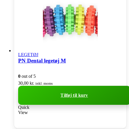
LEGETØJ
PN Dental legetøj M
0
out of 5
30,00
kr.
inkl. moms
Tilføj til kurv
Quick
View