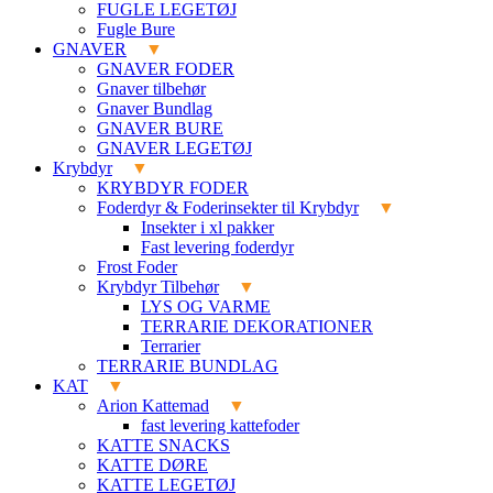
FUGLE LEGETØJ
Fugle Bure
GNAVER
GNAVER FODER
Gnaver tilbehør
Gnaver Bundlag
GNAVER BURE
GNAVER LEGETØJ
Krybdyr
KRYBDYR FODER
Foderdyr & Foderinsekter til Krybdyr
Insekter i xl pakker
Fast levering foderdyr
Frost Foder
Krybdyr Tilbehør
LYS OG VARME
TERRARIE DEKORATIONER
Terrarier
TERRARIE BUNDLAG
KAT
Arion Kattemad
fast levering kattefoder
KATTE SNACKS
KATTE DØRE
KATTE LEGETØJ