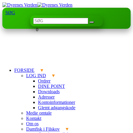
SØG
0
FORSIDE
LOG IND
Ordrer
DINE POINT
Downloads
Adresser
Kontoinformationer
Glemt adgangskode
Medie omtale
Kontakt
Om os
Damfisk i Filskov