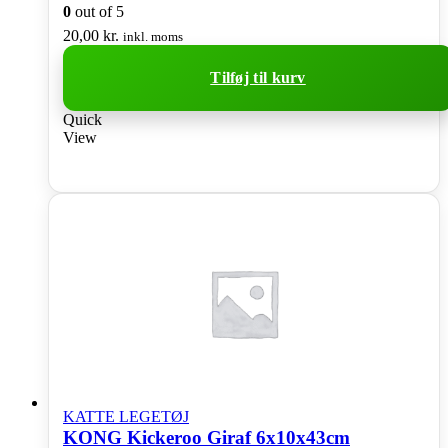
0
out of 5
20,00
kr.
inkl. moms
Tilføj til kurv
Quick
View
KATTE LEGETØJ
KONG Kickeroo Giraf 6x10x43cm