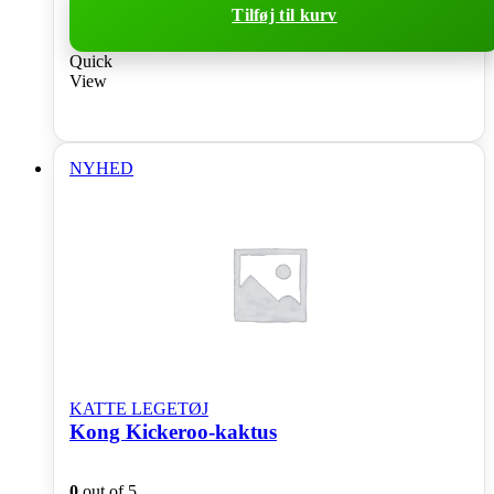
Tilføj til kurv
Quick
View
NYHED
KATTE LEGETØJ
Kong Kickeroo-kaktus
0
out of 5