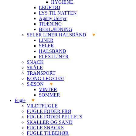
HYGIENE
LEGETØJ
LYS TIL NATTEN
Agility Udstyr
TRÆNING
BEKLÆDNING
SELER LINER HALSBÅND
LINER
SELER
HALSBÅND
FLEXI LINER
SNACK
SKÅLE
TRANSPORT
KONG LEGETØJ
SÆSON
VINTER
SOMMER
Fugle
VILDTFUGLE
FUGLE FODER FRØ
FUGLE FODER PELLETS
SKALLER OG SAND
FUGLE SNACKS
FUGLE TILBEHØR