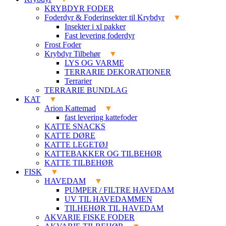
KRYBDYR FODER
Foderdyr & Foderinsekter til Krybdyr
Insekter i xl pakker
Fast levering foderdyr
Frost Foder
Krybdyr Tilbehør
LYS OG VARME
TERRARIE DEKORATIONER
Terrarier
TERRARIE BUNDLAG
KAT
Arion Kattemad
fast levering kattefoder
KATTE SNACKS
KATTE DØRE
KATTE LEGETØJ
KATTEBAKKER OG TILBEHØR
KATTE TILBEHØR
FISK
HAVEDAM
PUMPER / FILTRE HAVEDAM
UV TIL HAVEDAMMEN
TILHEHØR TIL HAVEDAM
AKVARIE FISKE FODER