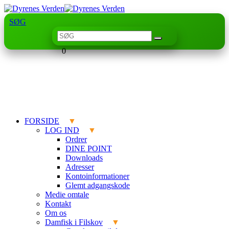
SØG
0
FORSIDE
LOG IND
Ordrer
DINE POINT
Downloads
Adresser
Kontoinformationer
Glemt adgangskode
Medie omtale
Kontakt
Om os
Damfisk i Filskov