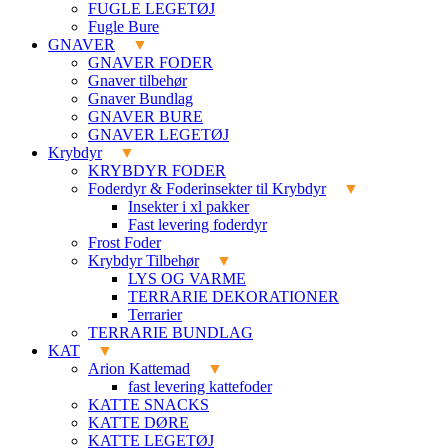
FUGLE LEGETØJ
Fugle Bure
GNAVER
GNAVER FODER
Gnaver tilbehør
Gnaver Bundlag
GNAVER BURE
GNAVER LEGETØJ
Krybdyr
KRYBDYR FODER
Foderdyr & Foderinsekter til Krybdyr
Insekter i xl pakker
Fast levering foderdyr
Frost Foder
Krybdyr Tilbehør
LYS OG VARME
TERRARIE DEKORATIONER
Terrarier
TERRARIE BUNDLAG
KAT
Arion Kattemad
fast levering kattefoder
KATTE SNACKS
KATTE DØRE
KATTE LEGETØJ