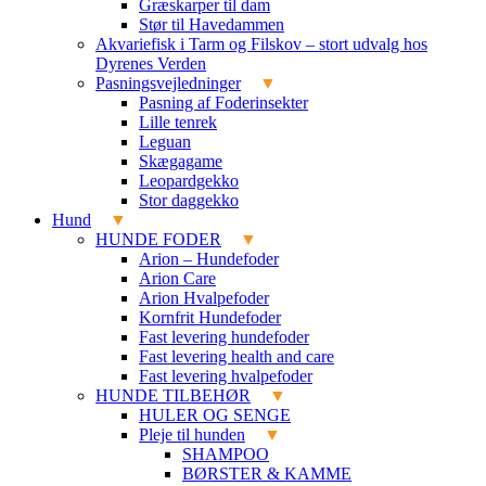
Græskarper til dam
Stør til Havedammen
Akvariefisk i Tarm og Filskov – stort udvalg hos
Dyrenes Verden
Pasningsvejledninger
Pasning af Foderinsekter
Lille tenrek
Leguan
Skægagame
Leopardgekko
Stor daggekko
Hund
HUNDE FODER
Arion – Hundefoder
Arion Care
Arion Hvalpefoder
Kornfrit Hundefoder
Fast levering hundefoder
Fast levering health and care
Fast levering hvalpefoder
HUNDE TILBEHØR
HULER OG SENGE
Pleje til hunden
SHAMPOO
BØRSTER & KAMME