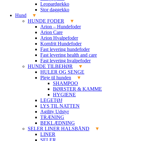
Leopardgekko
Stor daggekko
Hund
HUNDE FODER
Arion – Hundefoder
Arion Care
Arion Hvalpefoder
Kornfrit Hundefoder
Fast levering hundefoder
Fast levering health and care
Fast levering hvalpefoder
HUNDE TILBEHØR
HULER OG SENGE
Pleje til hunden
SHAMPOO
BØRSTER & KAMME
HYGIENE
LEGETØJ
LYS TIL NATTEN
Agility Udstyr
TRÆNING
BEKLÆDNING
SELER LINER HALSBÅND
LINER
SELER