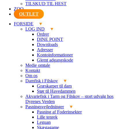
TILSKUD TIL HEST
ZOO
OUTLET
FORSIDE
LOG IND
Ordrer
DINE POINT
Downloads
Adresser
Kontoinformationer
Glemt adgangskode
Medie omtale
Kontakt
Om os
Damfisk i Filskov
Græskarper til dam
Stør til Havedammen
Akvariefisk i Tarm og Filskov – stort udvalg hos
Dyrenes Verden
Pasningsvejledninger
Pasning af Foderinsekter
Lille tenrek
Leguan
Skægagame