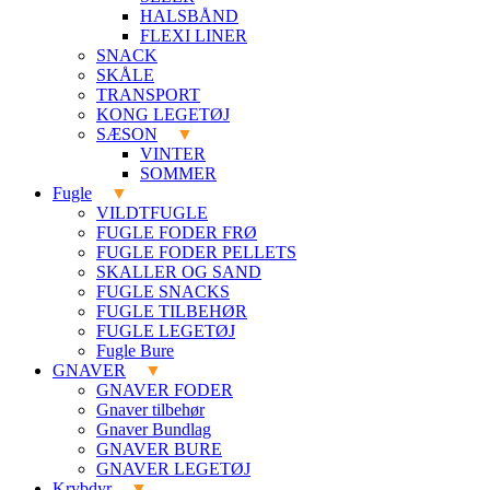
HALSBÅND
FLEXI LINER
SNACK
SKÅLE
TRANSPORT
KONG LEGETØJ
SÆSON
VINTER
SOMMER
Fugle
VILDTFUGLE
FUGLE FODER FRØ
FUGLE FODER PELLETS
SKALLER OG SAND
FUGLE SNACKS
FUGLE TILBEHØR
FUGLE LEGETØJ
Fugle Bure
GNAVER
GNAVER FODER
Gnaver tilbehør
Gnaver Bundlag
GNAVER BURE
GNAVER LEGETØJ
Krybdyr