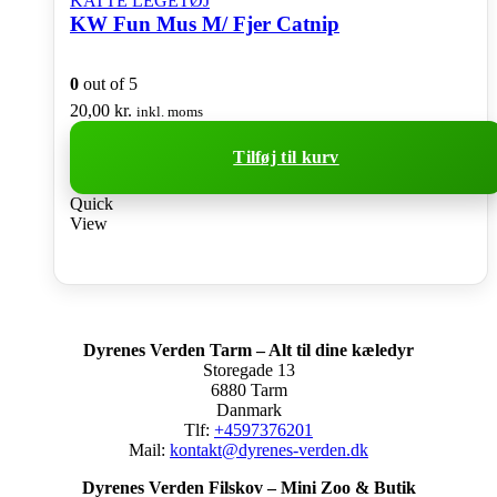
KATTE LEGETØJ
KW Fun Mus M/ Fjer Catnip
0
out of 5
20,00
kr.
inkl. moms
Tilføj til kurv
Quick
View
Dyrenes Verden Tarm – Alt til dine kæledyr
Storegade 13
6880 Tarm
Danmark
Tlf:
+4597376201
Mail:
kontakt@dyrenes-verden.dk
Dyrenes Verden Filskov – Mini Zoo & Butik