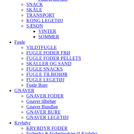
SNACK
SKÅLE
TRANSPORT
KONG LEGETØJ
SÆSON
VINTER
SOMMER
Fugle
VILDTFUGLE
FUGLE FODER FRØ
FUGLE FODER PELLETS
SKALLER OG SAND
FUGLE SNACKS
FUGLE TILBEHØR
FUGLE LEGETØJ
Fugle Bure
GNAVER
GNAVER FODER
Gnaver tilbehør
Gnaver Bundlag
GNAVER BURE
GNAVER LEGETØJ
Krybdyr
KRYBDYR FODER
Foderdyr & Foderinsekter til Krybdyr