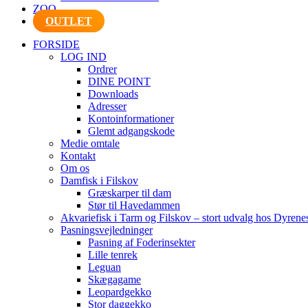
ZOO
OUTLET
FORSIDE
LOG IND
Ordrer
DINE POINT
Downloads
Adresser
Kontoinformationer
Glemt adgangskode
Medie omtale
Kontakt
Om os
Damfisk i Filskov
Græskarper til dam
Stør til Havedammen
Akvariefisk i Tarm og Filskov – stort udvalg hos Dyrene
Pasningsvejledninger
Pasning af Foderinsekter
Lille tenrek
Leguan
Skægagame
Leopardgekko
Stor daggekko