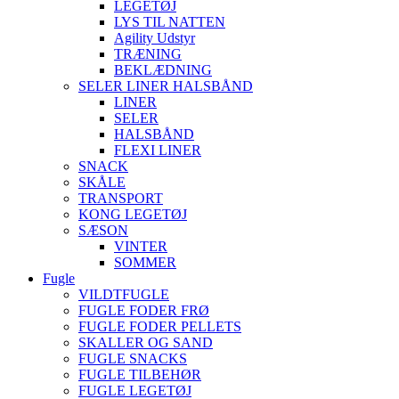
LEGETØJ
LYS TIL NATTEN
Agility Udstyr
TRÆNING
BEKLÆDNING
SELER LINER HALSBÅND
LINER
SELER
HALSBÅND
FLEXI LINER
SNACK
SKÅLE
TRANSPORT
KONG LEGETØJ
SÆSON
VINTER
SOMMER
Fugle
VILDTFUGLE
FUGLE FODER FRØ
FUGLE FODER PELLETS
SKALLER OG SAND
FUGLE SNACKS
FUGLE TILBEHØR
FUGLE LEGETØJ