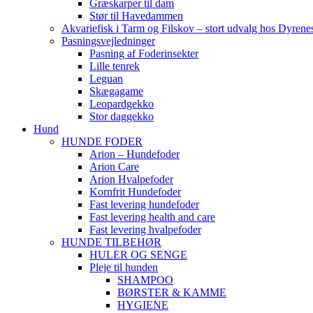
Græskarper til dam
Stør til Havedammen
Akvariefisk i Tarm og Filskov – stort udvalg hos Dyrene
Pasningsvejledninger
Pasning af Foderinsekter
Lille tenrek
Leguan
Skægagame
Leopardgekko
Stor daggekko
Hund
HUNDE FODER
Arion – Hundefoder
Arion Care
Arion Hvalpefoder
Kornfrit Hundefoder
Fast levering hundefoder
Fast levering health and care
Fast levering hvalpefoder
HUNDE TILBEHØR
HULER OG SENGE
Pleje til hunden
SHAMPOO
BØRSTER & KAMME
HYGIENE