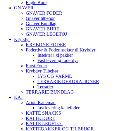
Fugle Bure
GNAVER
GNAVER FODER
Gnaver tilbehør
Gnaver Bundlag
GNAVER BURE
GNAVER LEGETØJ
Krybdyr
KRYBDYR FODER
Foderdyr & Foderinsekter til Krybdyr
Insekter i xl pakker
Fast levering foderdyr
Frost Foder
Krybdyr Tilbehør
LYS OG VARME
TERRARIE DEKORATIONER
Terrarier
TERRARIE BUNDLAG
KAT
Arion Kattemad
fast levering kattefoder
KATTE SNACKS
KATTE DØRE
KATTE LEGETØJ
KATTEBAKKER OG TILBEHØR