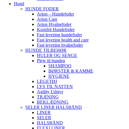
Hund
HUNDE FODER
Arion – Hundefoder
Arion Care
Arion Hvalpefoder
Kornfrit Hundefoder
Fast levering hundefoder
Fast levering health and care
Fast levering hvalpefoder
HUNDE TILBEHØR
HULER OG SENGE
Pleje til hunden
SHAMPOO
BØRSTER & KAMME
HYGIENE
LEGETØJ
LYS TIL NATTEN
Agility Udstyr
TRÆNING
BEKLÆDNING
SELER LINER HALSBÅND
LINER
SELER
HALSBÅND
FLEXI LINER