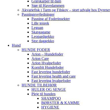
Græskarper til dam
Stør til Havedammen
Akvariefisk i Tarm og Filskov – stort udvalg hos Dyrene
Pasningsvejledninger
Pasning af Foderinsekter
Lille tenrek
Leguan
Skægagame
Leopardgekko
Stor daggekko
Hund
HUNDE FODER
Arion – Hundefoder
Arion Care
Arion Hvalpefoder
Kornfrit Hundefoder
Fast levering hundefoder
Fast levering health and care
Fast levering hvalpefoder
HUNDE TILBEHØR
HULER OG SENGE
Pleje til hunden
SHAMPOO
BØRSTER & KAMME
HYGIENE