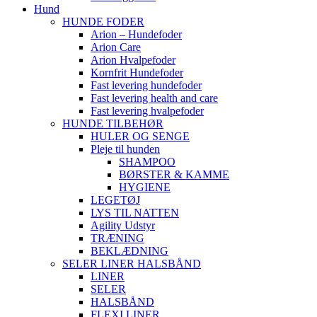
Hund
HUNDE FODER
Arion – Hundefoder
Arion Care
Arion Hvalpefoder
Kornfrit Hundefoder
Fast levering hundefoder
Fast levering health and care
Fast levering hvalpefoder
HUNDE TILBEHØR
HULER OG SENGE
Pleje til hunden
SHAMPOO
BØRSTER & KAMME
HYGIENE
LEGETØJ
LYS TIL NATTEN
Agility Udstyr
TRÆNING
BEKLÆDNING
SELER LINER HALSBÅND
LINER
SELER
HALSBÅND
FLEXI LINER