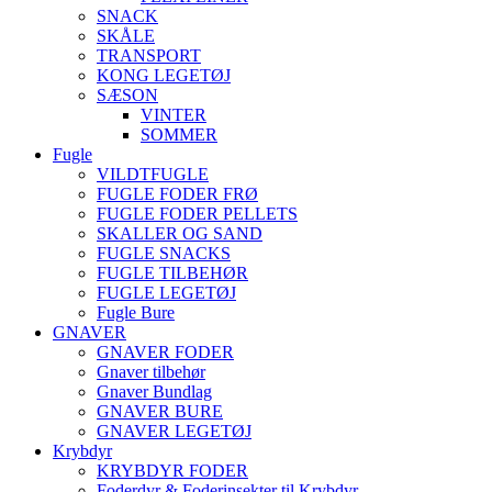
SNACK
SKÅLE
TRANSPORT
KONG LEGETØJ
SÆSON
VINTER
SOMMER
Fugle
VILDTFUGLE
FUGLE FODER FRØ
FUGLE FODER PELLETS
SKALLER OG SAND
FUGLE SNACKS
FUGLE TILBEHØR
FUGLE LEGETØJ
Fugle Bure
GNAVER
GNAVER FODER
Gnaver tilbehør
Gnaver Bundlag
GNAVER BURE
GNAVER LEGETØJ
Krybdyr
KRYBDYR FODER
Foderdyr & Foderinsekter til Krybdyr