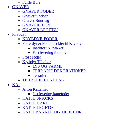
Fugle Bure
GNAVER
GNAVER FODER
Gnaver tilbehør
Gnaver Bundlag
GNAVER BURE
GNAVER LEGETØJ
Krybdyr
KRYBDYR FODER
Foderdyr & Foderinsekter til Krybdyr
Insekter i xl pakker
Fast levering foderdyr
Frost Foder
Krybdyr Tilbehør
LYS OG VARME
TERRARIE DEKORATIONER
Terrarier
TERRARIE BUNDLAG
KAT
Arion Kattemad
fast levering kattefoder
KATTE SNACKS
KATTE DØRE
KATTE LEGETØJ
KATTEBAKKER OG TILBEHØR