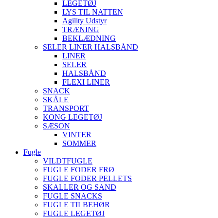
LEGETØJ
LYS TIL NATTEN
Agility Udstyr
TRÆNING
BEKLÆDNING
SELER LINER HALSBÅND
LINER
SELER
HALSBÅND
FLEXI LINER
SNACK
SKÅLE
TRANSPORT
KONG LEGETØJ
SÆSON
VINTER
SOMMER
Fugle
VILDTFUGLE
FUGLE FODER FRØ
FUGLE FODER PELLETS
SKALLER OG SAND
FUGLE SNACKS
FUGLE TILBEHØR
FUGLE LEGETØJ