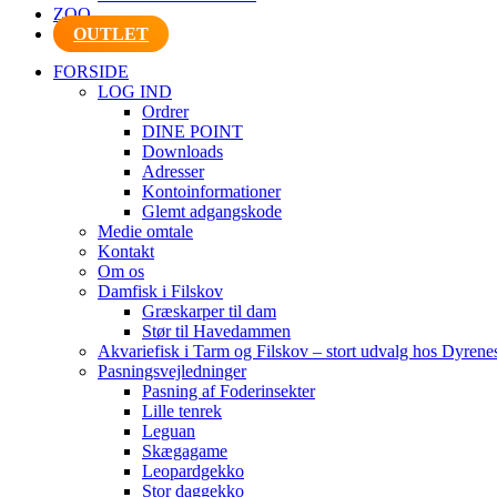
ZOO
OUTLET
FORSIDE
LOG IND
Ordrer
DINE POINT
Downloads
Adresser
Kontoinformationer
Glemt adgangskode
Medie omtale
Kontakt
Om os
Damfisk i Filskov
Græskarper til dam
Stør til Havedammen
Akvariefisk i Tarm og Filskov – stort udvalg hos Dyrene
Pasningsvejledninger
Pasning af Foderinsekter
Lille tenrek
Leguan
Skægagame
Leopardgekko
Stor daggekko