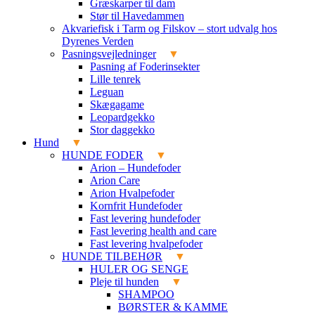
Græskarper til dam
Stør til Havedammen
Akvariefisk i Tarm og Filskov – stort udvalg hos
Dyrenes Verden
Pasningsvejledninger
Pasning af Foderinsekter
Lille tenrek
Leguan
Skægagame
Leopardgekko
Stor daggekko
Hund
HUNDE FODER
Arion – Hundefoder
Arion Care
Arion Hvalpefoder
Kornfrit Hundefoder
Fast levering hundefoder
Fast levering health and care
Fast levering hvalpefoder
HUNDE TILBEHØR
HULER OG SENGE
Pleje til hunden
SHAMPOO
BØRSTER & KAMME