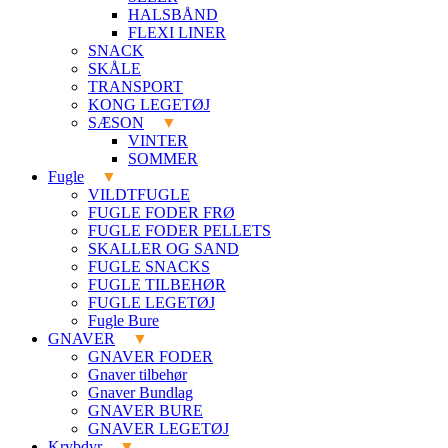
HALSBÅND
FLEXI LINER
SNACK
SKÅLE
TRANSPORT
KONG LEGETØJ
SÆSON
VINTER
SOMMER
Fugle
VILDTFUGLE
FUGLE FODER FRØ
FUGLE FODER PELLETS
SKALLER OG SAND
FUGLE SNACKS
FUGLE TILBEHØR
FUGLE LEGETØJ
Fugle Bure
GNAVER
GNAVER FODER
Gnaver tilbehør
Gnaver Bundlag
GNAVER BURE
GNAVER LEGETØJ
Krybdyr