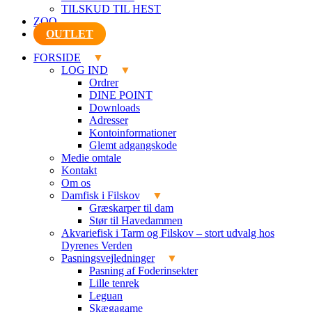
TILSKUD TIL HEST
ZOO
OUTLET
FORSIDE
LOG IND
Ordrer
DINE POINT
Downloads
Adresser
Kontoinformationer
Glemt adgangskode
Medie omtale
Kontakt
Om os
Damfisk i Filskov
Græskarper til dam
Stør til Havedammen
Akvariefisk i Tarm og Filskov – stort udvalg hos
Dyrenes Verden
Pasningsvejledninger
Pasning af Foderinsekter
Lille tenrek
Leguan
Skægagame