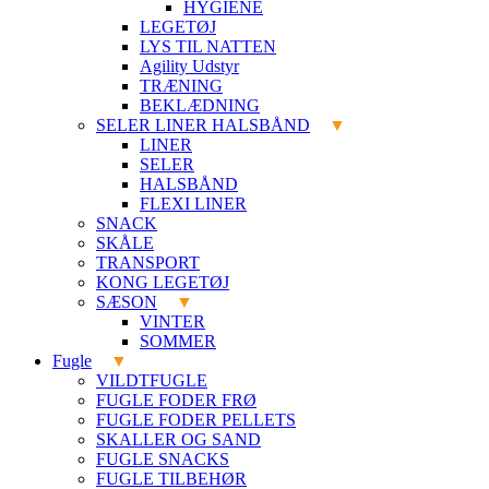
HYGIENE
LEGETØJ
LYS TIL NATTEN
Agility Udstyr
TRÆNING
BEKLÆDNING
SELER LINER HALSBÅND
LINER
SELER
HALSBÅND
FLEXI LINER
SNACK
SKÅLE
TRANSPORT
KONG LEGETØJ
SÆSON
VINTER
SOMMER
Fugle
VILDTFUGLE
FUGLE FODER FRØ
FUGLE FODER PELLETS
SKALLER OG SAND
FUGLE SNACKS
FUGLE TILBEHØR