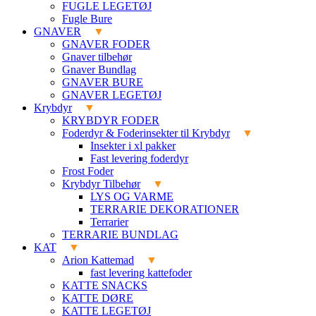
FUGLE LEGETØJ
Fugle Bure
GNAVER
GNAVER FODER
Gnaver tilbehør
Gnaver Bundlag
GNAVER BURE
GNAVER LEGETØJ
Krybdyr
KRYBDYR FODER
Foderdyr & Foderinsekter til Krybdyr
Insekter i xl pakker
Fast levering foderdyr
Frost Foder
Krybdyr Tilbehør
LYS OG VARME
TERRARIE DEKORATIONER
Terrarier
TERRARIE BUNDLAG
KAT
Arion Kattemad
fast levering kattefoder
KATTE SNACKS
KATTE DØRE
KATTE LEGETØJ