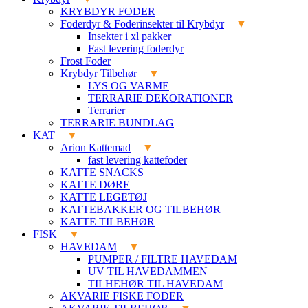
KRYBDYR FODER
Foderdyr & Foderinsekter til Krybdyr
Insekter i xl pakker
Fast levering foderdyr
Frost Foder
Krybdyr Tilbehør
LYS OG VARME
TERRARIE DEKORATIONER
Terrarier
TERRARIE BUNDLAG
KAT
Arion Kattemad
fast levering kattefoder
KATTE SNACKS
KATTE DØRE
KATTE LEGETØJ
KATTEBAKKER OG TILBEHØR
KATTE TILBEHØR
FISK
HAVEDAM
PUMPER / FILTRE HAVEDAM
UV TIL HAVEDAMMEN
TILHEHØR TIL HAVEDAM
AKVARIE FISKE FODER