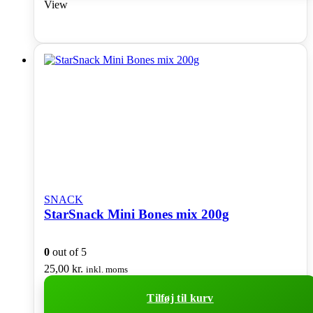
View
SNACK
StarSnack Mini Bones mix 200g
0
out of 5
25,00
kr.
inkl. moms
Tilføj til kurv