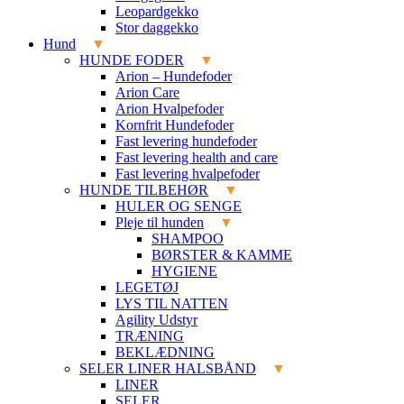
Leopardgekko
Stor daggekko
Hund
HUNDE FODER
Arion – Hundefoder
Arion Care
Arion Hvalpefoder
Kornfrit Hundefoder
Fast levering hundefoder
Fast levering health and care
Fast levering hvalpefoder
HUNDE TILBEHØR
HULER OG SENGE
Pleje til hunden
SHAMPOO
BØRSTER & KAMME
HYGIENE
LEGETØJ
LYS TIL NATTEN
Agility Udstyr
TRÆNING
BEKLÆDNING
SELER LINER HALSBÅND
LINER
SELER