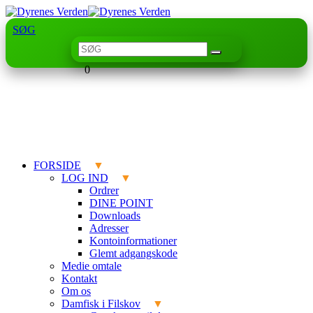
SØG
0
FORSIDE
LOG IND
Ordrer
DINE POINT
Downloads
Adresser
Kontoinformationer
Glemt adgangskode
Medie omtale
Kontakt
Om os
Damfisk i Filskov