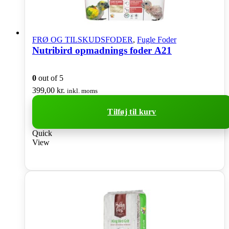
FRØ OG TILSKUDSFODER
,
Fugle Foder
Nutribird opmadnings foder A21
0
out of 5
399,00
kr.
inkl. moms
Tilføj til kurv
Quick
View