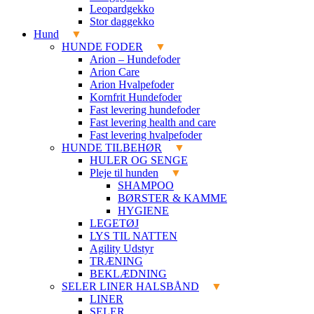
Leopardgekko
Stor daggekko
Hund
HUNDE FODER
Arion – Hundefoder
Arion Care
Arion Hvalpefoder
Kornfrit Hundefoder
Fast levering hundefoder
Fast levering health and care
Fast levering hvalpefoder
HUNDE TILBEHØR
HULER OG SENGE
Pleje til hunden
SHAMPOO
BØRSTER & KAMME
HYGIENE
LEGETØJ
LYS TIL NATTEN
Agility Udstyr
TRÆNING
BEKLÆDNING
SELER LINER HALSBÅND
LINER
SELER