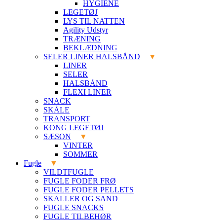
HYGIENE
LEGETØJ
LYS TIL NATTEN
Agility Udstyr
TRÆNING
BEKLÆDNING
SELER LINER HALSBÅND
LINER
SELER
HALSBÅND
FLEXI LINER
SNACK
SKÅLE
TRANSPORT
KONG LEGETØJ
SÆSON
VINTER
SOMMER
Fugle
VILDTFUGLE
FUGLE FODER FRØ
FUGLE FODER PELLETS
SKALLER OG SAND
FUGLE SNACKS
FUGLE TILBEHØR