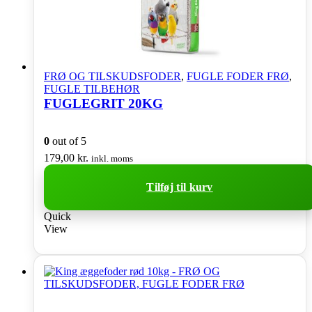
FRØ OG TILSKUDSFODER
,
FUGLE FODER FRØ
,
FUGLE TILBEHØR
FUGLEGRIT 20KG
0
out of 5
179,00
kr.
inkl. moms
Tilføj til kurv
Quick
View