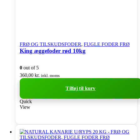
FRØ OG TILSKUDSFODER
,
FUGLE FODER FRØ
King æggefoder rød 10kg
0
out of 5
360,00
kr.
inkl. moms
Tilføj til kurv
Quick
View