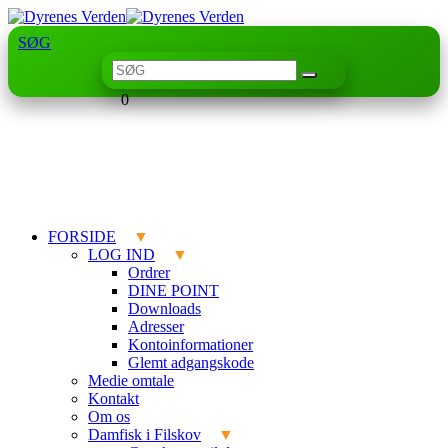
SØG
0
FORSIDE
LOG IND
Ordrer
DINE POINT
Downloads
Adresser
Kontoinformationer
Glemt adgangskode
Medie omtale
Kontakt
Om os
Damfisk i Filskov