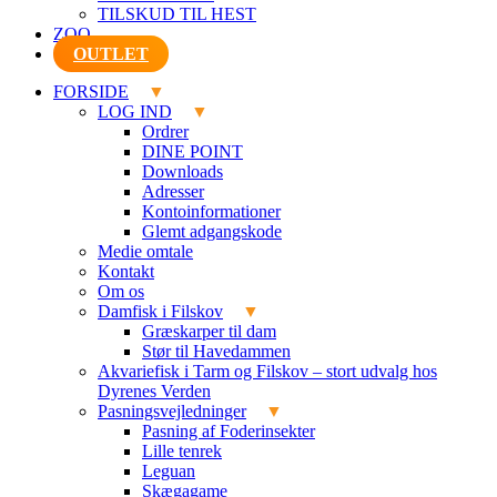
TILSKUD TIL HEST
ZOO
OUTLET
FORSIDE
LOG IND
Ordrer
DINE POINT
Downloads
Adresser
Kontoinformationer
Glemt adgangskode
Medie omtale
Kontakt
Om os
Damfisk i Filskov
Græskarper til dam
Stør til Havedammen
Akvariefisk i Tarm og Filskov – stort udvalg hos
Dyrenes Verden
Pasningsvejledninger
Pasning af Foderinsekter
Lille tenrek
Leguan
Skægagame