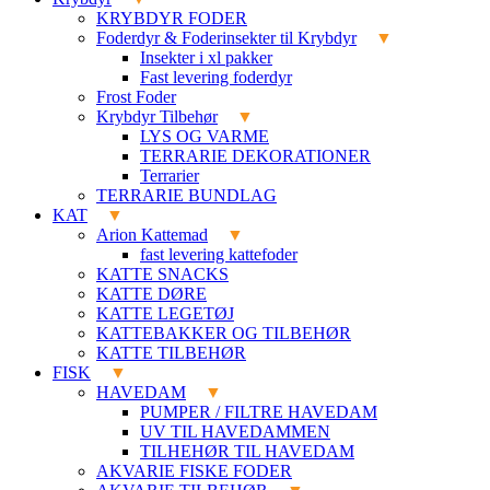
KRYBDYR FODER
Foderdyr & Foderinsekter til Krybdyr
Insekter i xl pakker
Fast levering foderdyr
Frost Foder
Krybdyr Tilbehør
LYS OG VARME
TERRARIE DEKORATIONER
Terrarier
TERRARIE BUNDLAG
KAT
Arion Kattemad
fast levering kattefoder
KATTE SNACKS
KATTE DØRE
KATTE LEGETØJ
KATTEBAKKER OG TILBEHØR
KATTE TILBEHØR
FISK
HAVEDAM
PUMPER / FILTRE HAVEDAM
UV TIL HAVEDAMMEN
TILHEHØR TIL HAVEDAM
AKVARIE FISKE FODER