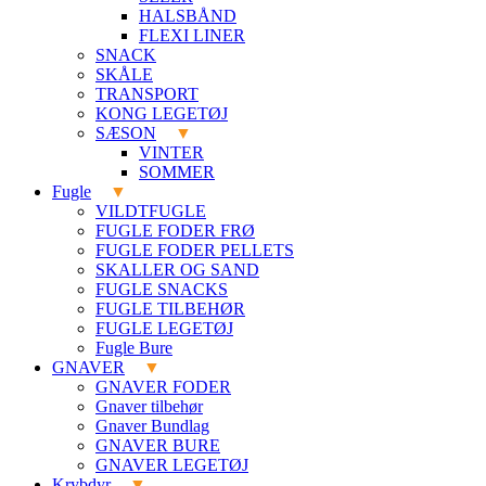
HALSBÅND
FLEXI LINER
SNACK
SKÅLE
TRANSPORT
KONG LEGETØJ
SÆSON
VINTER
SOMMER
Fugle
VILDTFUGLE
FUGLE FODER FRØ
FUGLE FODER PELLETS
SKALLER OG SAND
FUGLE SNACKS
FUGLE TILBEHØR
FUGLE LEGETØJ
Fugle Bure
GNAVER
GNAVER FODER
Gnaver tilbehør
Gnaver Bundlag
GNAVER BURE
GNAVER LEGETØJ
Krybdyr