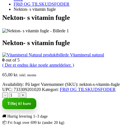
FRØ OG TILSKUDSFODER
Nekton- s vitamin fugle
Nekton- s vitamin fugle
Nekton- s vitamin fugle
Vitamineral natural
0
out of 5
( Der er endnu ikke nogle anmeldelser. )
65,00
kr.
inkl. moms
Availability:
På lager
Varenummer (SKU):
nekton-s-vitamin-fugle
UPC
:
733309201020
Kategori:
FRØ OG TILSKUDSFODER
-
+
Tilføj til kurv
🚚 Hurtig levering 1–3 dage
📦 Fri fragt over 699 kr (under 20 kg)