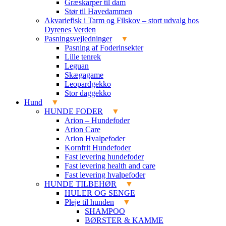
Græskarper til dam
Stør til Havedammen
Akvariefisk i Tarm og Filskov – stort udvalg hos
Dyrenes Verden
Pasningsvejledninger
Pasning af Foderinsekter
Lille tenrek
Leguan
Skægagame
Leopardgekko
Stor daggekko
Hund
HUNDE FODER
Arion – Hundefoder
Arion Care
Arion Hvalpefoder
Kornfrit Hundefoder
Fast levering hundefoder
Fast levering health and care
Fast levering hvalpefoder
HUNDE TILBEHØR
HULER OG SENGE
Pleje til hunden
SHAMPOO
BØRSTER & KAMME