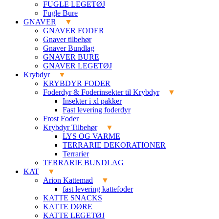
FUGLE LEGETØJ
Fugle Bure
GNAVER
GNAVER FODER
Gnaver tilbehør
Gnaver Bundlag
GNAVER BURE
GNAVER LEGETØJ
Krybdyr
KRYBDYR FODER
Foderdyr & Foderinsekter til Krybdyr
Insekter i xl pakker
Fast levering foderdyr
Frost Foder
Krybdyr Tilbehør
LYS OG VARME
TERRARIE DEKORATIONER
Terrarier
TERRARIE BUNDLAG
KAT
Arion Kattemad
fast levering kattefoder
KATTE SNACKS
KATTE DØRE
KATTE LEGETØJ