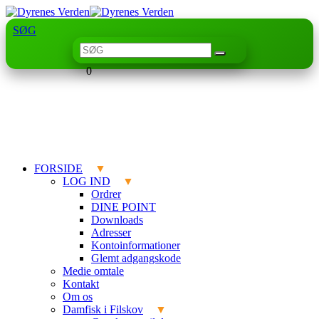
SØG
0
FORSIDE
LOG IND
Ordrer
DINE POINT
Downloads
Adresser
Kontoinformationer
Glemt adgangskode
Medie omtale
Kontakt
Om os
Damfisk i Filskov