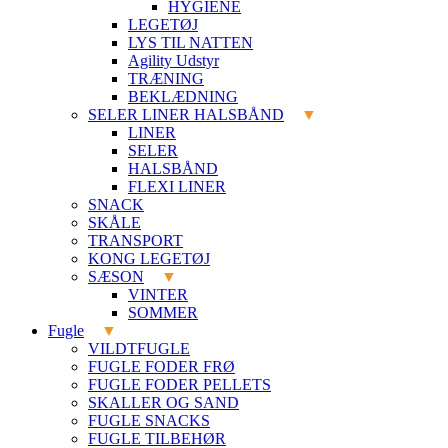
HYGIENE
LEGETØJ
LYS TIL NATTEN
Agility Udstyr
TRÆNING
BEKLÆDNING
SELER LINER HALSBÅND
LINER
SELER
HALSBÅND
FLEXI LINER
SNACK
SKÅLE
TRANSPORT
KONG LEGETØJ
SÆSON
VINTER
SOMMER
Fugle
VILDTFUGLE
FUGLE FODER FRØ
FUGLE FODER PELLETS
SKALLER OG SAND
FUGLE SNACKS
FUGLE TILBEHØR