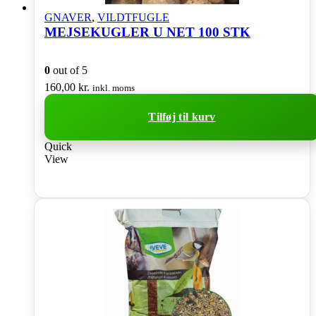
GNAVER
,
VILDTFUGLE
MEJSEKUGLER U NET 100 STK
0
out of 5
160,00
kr.
inkl. moms
Tilføj til kurv
Quick
View