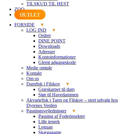
TILSKUD TIL HEST
ZOO
OUTLET
FORSIDE
LOG IND
Ordrer
DINE POINT
Downloads
Adresser
Kontoinformationer
Glemt adgangskode
Medie omtale
Kontakt
Om os
Damfisk i Filskov
Græskarper til dam
Stør til Havedammen
Akvariefisk i Tarm og Filskov – stort udvalg hos
Dyrenes Verden
Pasningsvejledninger
Pasning af Foderinsekter
Lille tenrek
Leguan
Skægagame