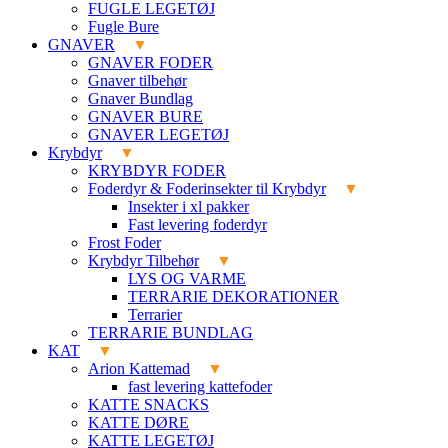
FUGLE LEGETØJ
Fugle Bure
GNAVER
GNAVER FODER
Gnaver tilbehør
Gnaver Bundlag
GNAVER BURE
GNAVER LEGETØJ
Krybdyr
KRYBDYR FODER
Foderdyr & Foderinsekter til Krybdyr
Insekter i xl pakker
Fast levering foderdyr
Frost Foder
Krybdyr Tilbehør
LYS OG VARME
TERRARIE DEKORATIONER
Terrarier
TERRARIE BUNDLAG
KAT
Arion Kattemad
fast levering kattefoder
KATTE SNACKS
KATTE DØRE
KATTE LEGETØJ