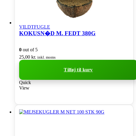
VILDTFUGLE
KOKUSN�D M. FEDT 380G
0
out of 5
25,00
kr.
inkl. moms
Tilføj til kurv
Quick
View