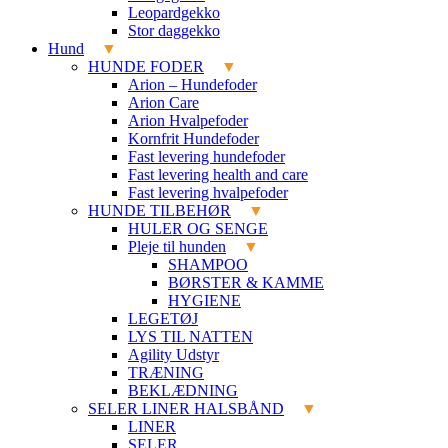
Leopardgekko
Stor daggekko
Hund
HUNDE FODER
Arion – Hundefoder
Arion Care
Arion Hvalpefoder
Kornfrit Hundefoder
Fast levering hundefoder
Fast levering health and care
Fast levering hvalpefoder
HUNDE TILBEHØR
HULER OG SENGE
Pleje til hunden
SHAMPOO
BØRSTER & KAMME
HYGIENE
LEGETØJ
LYS TIL NATTEN
Agility Udstyr
TRÆNING
BEKLÆDNING
SELER LINER HALSBÅND
LINER
SELER