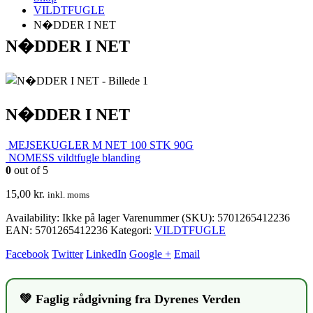
VILDTFUGLE
N�DDER I NET
N�DDER I NET
N�DDER I NET
MEJSEKUGLER M NET 100 STK 90G
NOMESS vildtfugle blanding
0
out of 5
15,00
kr.
inkl. moms
Availability:
Ikke på lager
Varenummer (SKU):
5701265412236
EAN
:
5701265412236
Kategori:
VILDTFUGLE
Facebook
Twitter
LinkedIn
Google +
Email
💚 Faglig rådgivning fra Dyrenes Verden