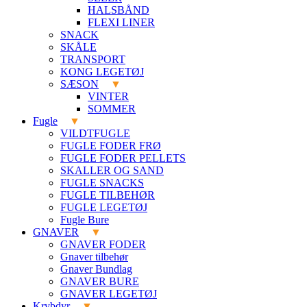
HALSBÅND
FLEXI LINER
SNACK
SKÅLE
TRANSPORT
KONG LEGETØJ
SÆSON
VINTER
SOMMER
Fugle
VILDTFUGLE
FUGLE FODER FRØ
FUGLE FODER PELLETS
SKALLER OG SAND
FUGLE SNACKS
FUGLE TILBEHØR
FUGLE LEGETØJ
Fugle Bure
GNAVER
GNAVER FODER
Gnaver tilbehør
Gnaver Bundlag
GNAVER BURE
GNAVER LEGETØJ
Krybdyr