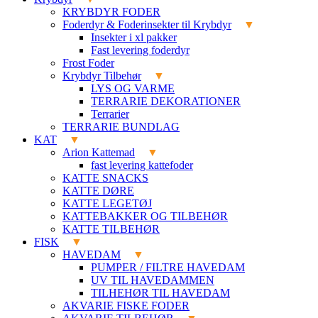
KRYBDYR FODER
Foderdyr & Foderinsekter til Krybdyr
Insekter i xl pakker
Fast levering foderdyr
Frost Foder
Krybdyr Tilbehør
LYS OG VARME
TERRARIE DEKORATIONER
Terrarier
TERRARIE BUNDLAG
KAT
Arion Kattemad
fast levering kattefoder
KATTE SNACKS
KATTE DØRE
KATTE LEGETØJ
KATTEBAKKER OG TILBEHØR
KATTE TILBEHØR
FISK
HAVEDAM
PUMPER / FILTRE HAVEDAM
UV TIL HAVEDAMMEN
TILHEHØR TIL HAVEDAM
AKVARIE FISKE FODER