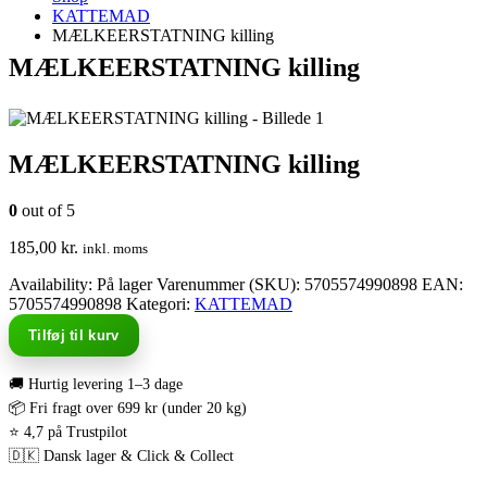
KATTEMAD
MÆLKEERSTATNING killing
MÆLKEERSTATNING killing
MÆLKEERSTATNING killing
0
out of 5
185,00
kr.
inkl. moms
Availability:
På lager
Varenummer (SKU):
5705574990898
EAN
:
5705574990898
Kategori:
KATTEMAD
Tilføj til kurv
🚚 Hurtig levering 1–3 dage
📦 Fri fragt over 699 kr (under 20 kg)
⭐ 4,7 på Trustpilot
🇩🇰 Dansk lager & Click & Collect