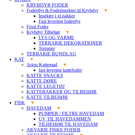
KRYBDYR FODER
Foderdyr & Foderinsekter til Krybdyr
Insekter i xl pakker
Fast levering foderdyr
Frost Foder
Krybdyr Tilbehør
LYS OG VARME
TERRARIE DEKORATIONER
Terrarier
TERRARIE BUNDLAG
KAT
Arion Kattemad
fast levering kattefoder
KATTE SNACKS
KATTE DØRE
KATTE LEGETØJ
KATTEBAKKER OG TILBEHØR
KATTE TILBEHØR
FISK
HAVEDAM
PUMPER / FILTRE HAVEDAM
UV TIL HAVEDAMMEN
TILHEHØR TIL HAVEDAM
AKVARIE FISKE FODER