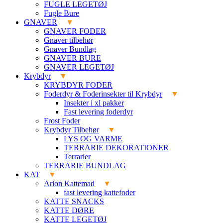
FUGLE LEGETØJ
Fugle Bure
GNAVER
GNAVER FODER
Gnaver tilbehør
Gnaver Bundlag
GNAVER BURE
GNAVER LEGETØJ
Krybdyr
KRYBDYR FODER
Foderdyr & Foderinsekter til Krybdyr
Insekter i xl pakker
Fast levering foderdyr
Frost Foder
Krybdyr Tilbehør
LYS OG VARME
TERRARIE DEKORATIONER
Terrarier
TERRARIE BUNDLAG
KAT
Arion Kattemad
fast levering kattefoder
KATTE SNACKS
KATTE DØRE
KATTE LEGETØJ