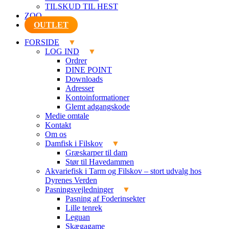
TILSKUD TIL HEST
ZOO
OUTLET
FORSIDE
LOG IND
Ordrer
DINE POINT
Downloads
Adresser
Kontoinformationer
Glemt adgangskode
Medie omtale
Kontakt
Om os
Damfisk i Filskov
Græskarper til dam
Stør til Havedammen
Akvariefisk i Tarm og Filskov – stort udvalg hos
Dyrenes Verden
Pasningsvejledninger
Pasning af Foderinsekter
Lille tenrek
Leguan
Skægagame