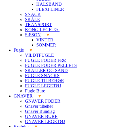
HALSBÅND
FLEXI LINER
SNACK
SKÅLE
TRANSPORT
KONG LEGETØJ
SÆSON
VINTER
SOMMER
Fugle
VILDTFUGLE
FUGLE FODER FRØ
FUGLE FODER PELLETS
SKALLER OG SAND
FUGLE SNACKS
FUGLE TILBEHØR
FUGLE LEGETØJ
Fugle Bure
GNAVER
GNAVER FODER
Gnaver tilbehør
Gnaver Bundlag
GNAVER BURE
GNAVER LEGETØJ
Krybdyr