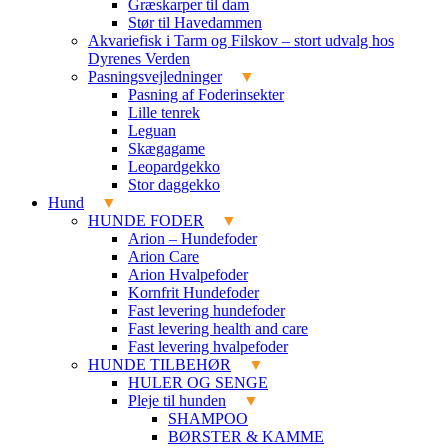
Græskarper til dam
Stør til Havedammen
Akvariefisk i Tarm og Filskov – stort udvalg hos
Dyrenes Verden
Pasningsvejledninger
Pasning af Foderinsekter
Lille tenrek
Leguan
Skægagame
Leopardgekko
Stor daggekko
Hund
HUNDE FODER
Arion – Hundefoder
Arion Care
Arion Hvalpefoder
Kornfrit Hundefoder
Fast levering hundefoder
Fast levering health and care
Fast levering hvalpefoder
HUNDE TILBEHØR
HULER OG SENGE
Pleje til hunden
SHAMPOO
BØRSTER & KAMME