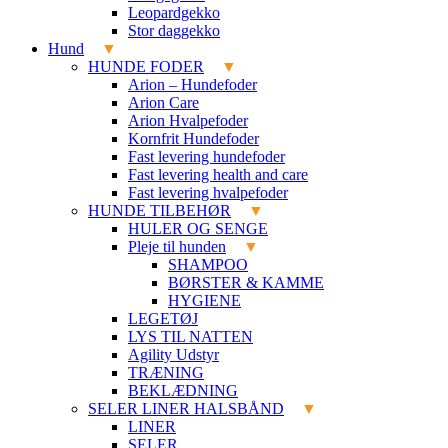
Leopardgekko
Stor daggekko
Hund
HUNDE FODER
Arion – Hundefoder
Arion Care
Arion Hvalpefoder
Kornfrit Hundefoder
Fast levering hundefoder
Fast levering health and care
Fast levering hvalpefoder
HUNDE TILBEHØR
HULER OG SENGE
Pleje til hunden
SHAMPOO
BØRSTER & KAMME
HYGIENE
LEGETØJ
LYS TIL NATTEN
Agility Udstyr
TRÆNING
BEKLÆDNING
SELER LINER HALSBÅND
LINER
SELER