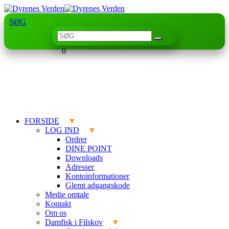
SØG
0
FORSIDE
LOG IND
Ordrer
DINE POINT
Downloads
Adresser
Kontoinformationer
Glemt adgangskode
Medie omtale
Kontakt
Om os
Damfisk i Filskov