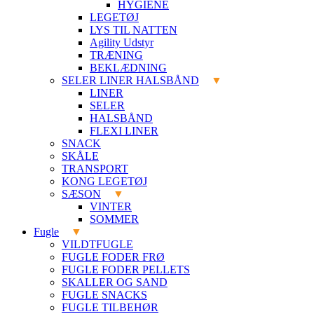
HYGIENE
LEGETØJ
LYS TIL NATTEN
Agility Udstyr
TRÆNING
BEKLÆDNING
SELER LINER HALSBÅND
LINER
SELER
HALSBÅND
FLEXI LINER
SNACK
SKÅLE
TRANSPORT
KONG LEGETØJ
SÆSON
VINTER
SOMMER
Fugle
VILDTFUGLE
FUGLE FODER FRØ
FUGLE FODER PELLETS
SKALLER OG SAND
FUGLE SNACKS
FUGLE TILBEHØR