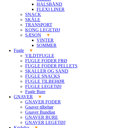
HALSBÅND
FLEXI LINER
SNACK
SKÅLE
TRANSPORT
KONG LEGETØJ
SÆSON
VINTER
SOMMER
Fugle
VILDTFUGLE
FUGLE FODER FRØ
FUGLE FODER PELLETS
SKALLER OG SAND
FUGLE SNACKS
FUGLE TILBEHØR
FUGLE LEGETØJ
Fugle Bure
GNAVER
GNAVER FODER
Gnaver tilbehør
Gnaver Bundlag
GNAVER BURE
GNAVER LEGETØJ
Krybdyr