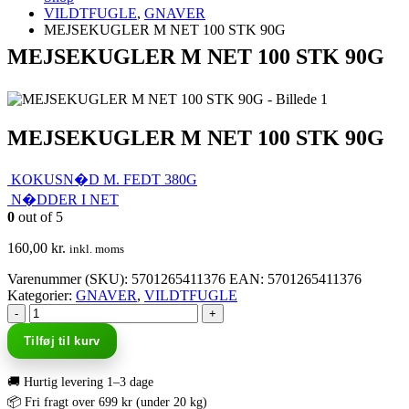
VILDTFUGLE
,
GNAVER
MEJSEKUGLER M NET 100 STK 90G
MEJSEKUGLER M NET 100 STK 90G
MEJSEKUGLER M NET 100 STK 90G
KOKUSN�D M. FEDT 380G
N�DDER I NET
0
out of 5
160,00
kr.
inkl. moms
Varenummer (SKU):
5701265411376
EAN
:
5701265411376
Kategorier:
GNAVER
,
VILDTFUGLE
-
+
Tilføj til kurv
🚚 Hurtig levering 1–3 dage
📦 Fri fragt over 699 kr (under 20 kg)