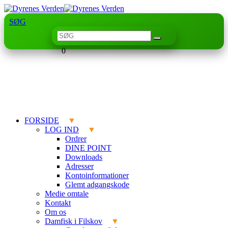
SØG
0
FORSIDE
LOG IND
Ordrer
DINE POINT
Downloads
Adresser
Kontoinformationer
Glemt adgangskode
Medie omtale
Kontakt
Om os
Damfisk i Filskov