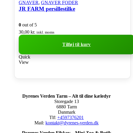
GNAVER
,
GNAVER FODER
JR FARM persillestilke
0
out of 5
30,00
kr.
inkl. moms
Tilføj til kurv
Quick
View
Dyrenes Verden Tarm – Alt til dine kæledyr
Storegade 13
6880 Tarm
Danmark
Tlf:
+4597376201
Mail:
kontakt@dyrenes-verden.dk
Dyrenes Verden Filskov – Mini Zoo & Butik