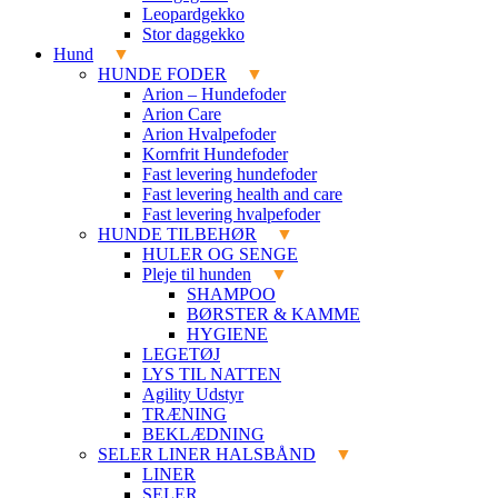
Leopardgekko
Stor daggekko
Hund
HUNDE FODER
Arion – Hundefoder
Arion Care
Arion Hvalpefoder
Kornfrit Hundefoder
Fast levering hundefoder
Fast levering health and care
Fast levering hvalpefoder
HUNDE TILBEHØR
HULER OG SENGE
Pleje til hunden
SHAMPOO
BØRSTER & KAMME
HYGIENE
LEGETØJ
LYS TIL NATTEN
Agility Udstyr
TRÆNING
BEKLÆDNING
SELER LINER HALSBÅND
LINER
SELER