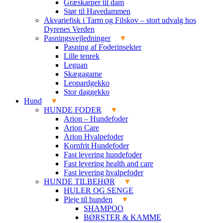
Græskarper til dam
Stør til Havedammen
Akvariefisk i Tarm og Filskov – stort udvalg hos
Dyrenes Verden
Pasningsvejledninger
Pasning af Foderinsekter
Lille tenrek
Leguan
Skægagame
Leopardgekko
Stor daggekko
Hund
HUNDE FODER
Arion – Hundefoder
Arion Care
Arion Hvalpefoder
Kornfrit Hundefoder
Fast levering hundefoder
Fast levering health and care
Fast levering hvalpefoder
HUNDE TILBEHØR
HULER OG SENGE
Pleje til hunden
SHAMPOO
BØRSTER & KAMME