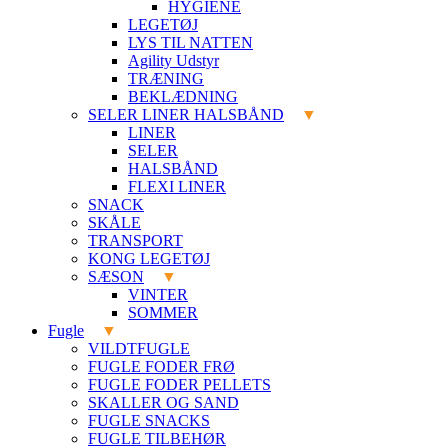
HYGIENE
LEGETØJ
LYS TIL NATTEN
Agility Udstyr
TRÆNING
BEKLÆDNING
SELER LINER HALSBÅND
LINER
SELER
HALSBÅND
FLEXI LINER
SNACK
SKÅLE
TRANSPORT
KONG LEGETØJ
SÆSON
VINTER
SOMMER
Fugle
VILDTFUGLE
FUGLE FODER FRØ
FUGLE FODER PELLETS
SKALLER OG SAND
FUGLE SNACKS
FUGLE TILBEHØR