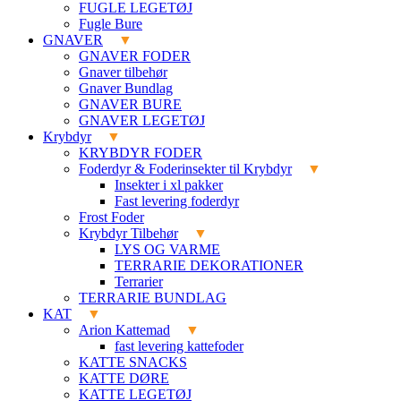
FUGLE LEGETØJ
Fugle Bure
GNAVER
GNAVER FODER
Gnaver tilbehør
Gnaver Bundlag
GNAVER BURE
GNAVER LEGETØJ
Krybdyr
KRYBDYR FODER
Foderdyr & Foderinsekter til Krybdyr
Insekter i xl pakker
Fast levering foderdyr
Frost Foder
Krybdyr Tilbehør
LYS OG VARME
TERRARIE DEKORATIONER
Terrarier
TERRARIE BUNDLAG
KAT
Arion Kattemad
fast levering kattefoder
KATTE SNACKS
KATTE DØRE
KATTE LEGETØJ