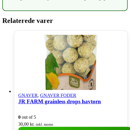
Relaterede varer
GNAVER
,
GNAVER FODER
JR FARM grainless drops havtorn
0
out of 5
30,00
kr.
inkl. moms