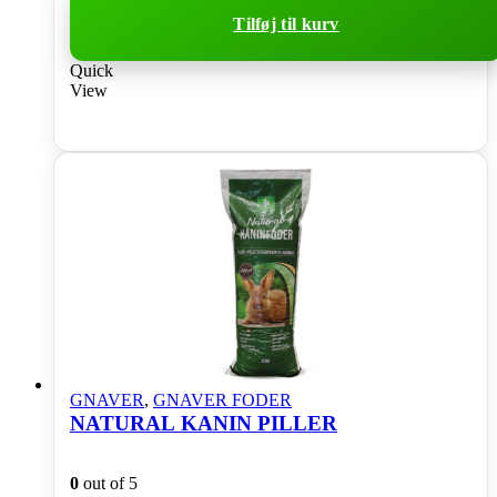
Tilføj til kurv
Quick
View
GNAVER
,
GNAVER FODER
NATURAL KANIN PILLER
0
out of 5