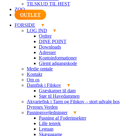
TILSKUD TIL HEST
ZOO
OUTLET
FORSIDE
LOG IND
Ordrer
DINE POINT
Downloads
Adresser
Kontoinformationer
Glemt adgangskode
Medie omtale
Kontakt
Om os
Damfisk i Filskov
Græskarper til dam
Stør til Havedammen
Akvariefisk i Tarm og Filskov – stort udvalg hos
Dyrenes Verden
Pasningsvejledninger
Pasning af Foderinsekter
Lille tenrek
Leguan
Skægagame