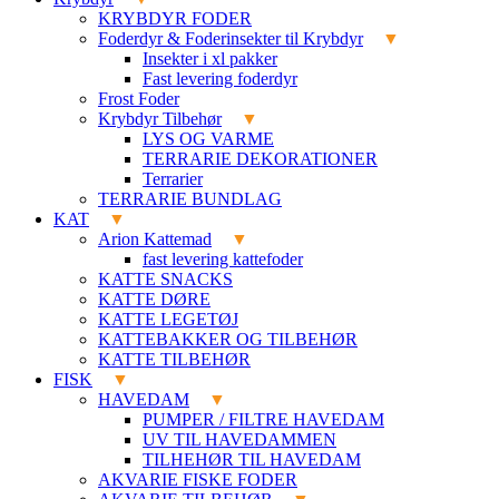
KRYBDYR FODER
Foderdyr & Foderinsekter til Krybdyr
Insekter i xl pakker
Fast levering foderdyr
Frost Foder
Krybdyr Tilbehør
LYS OG VARME
TERRARIE DEKORATIONER
Terrarier
TERRARIE BUNDLAG
KAT
Arion Kattemad
fast levering kattefoder
KATTE SNACKS
KATTE DØRE
KATTE LEGETØJ
KATTEBAKKER OG TILBEHØR
KATTE TILBEHØR
FISK
HAVEDAM
PUMPER / FILTRE HAVEDAM
UV TIL HAVEDAMMEN
TILHEHØR TIL HAVEDAM
AKVARIE FISKE FODER