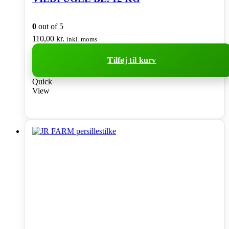
0
out of 5
110,00
kr.
inkl. moms
Tilføj til kurv
Quick
View