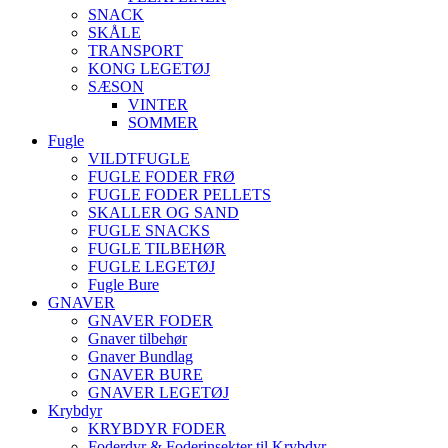
SNACK
SKÅLE
TRANSPORT
KONG LEGETØJ
SÆSON
VINTER
SOMMER
Fugle
VILDTFUGLE
FUGLE FODER FRØ
FUGLE FODER PELLETS
SKALLER OG SAND
FUGLE SNACKS
FUGLE TILBEHØR
FUGLE LEGETØJ
Fugle Bure
GNAVER
GNAVER FODER
Gnaver tilbehør
Gnaver Bundlag
GNAVER BURE
GNAVER LEGETØJ
Krybdyr
KRYBDYR FODER
Foderdyr & Foderinsekter til Krybdyr