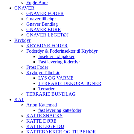
Fugle Bure
GNAVER
GNAVER FODER
Gnaver tilbehør
Gnaver Bundlag
GNAVER BURE
GNAVER LEGETØJ
Krybdyr
KRYBDYR FODER
Foderdyr & Foderinsekter til Krybdyr
Insekter i xl pakker
Fast levering foderdyr
Frost Foder
Krybdyr Tilbehør
LYS OG VARME
TERRARIE DEKORATIONER
Terrarier
TERRARIE BUNDLAG
KAT
Arion Kattemad
fast levering kattefoder
KATTE SNACKS
KATTE DØRE
KATTE LEGETØJ
KATTEBAKKER OG TILBEHØR