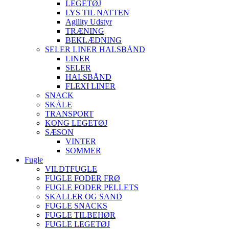
LEGETØJ
LYS TIL NATTEN
Agility Udstyr
TRÆNING
BEKLÆDNING
SELER LINER HALSBÅND
LINER
SELER
HALSBÅND
FLEXI LINER
SNACK
SKÅLE
TRANSPORT
KONG LEGETØJ
SÆSON
VINTER
SOMMER
Fugle
VILDTFUGLE
FUGLE FODER FRØ
FUGLE FODER PELLETS
SKALLER OG SAND
FUGLE SNACKS
FUGLE TILBEHØR
FUGLE LEGETØJ