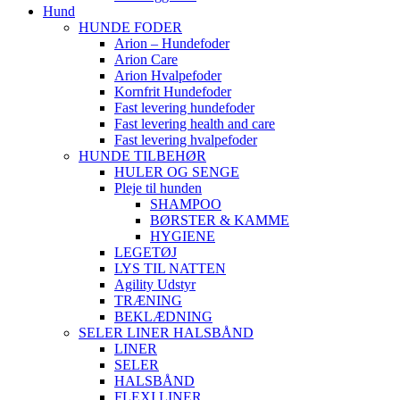
Hund
HUNDE FODER
Arion – Hundefoder
Arion Care
Arion Hvalpefoder
Kornfrit Hundefoder
Fast levering hundefoder
Fast levering health and care
Fast levering hvalpefoder
HUNDE TILBEHØR
HULER OG SENGE
Pleje til hunden
SHAMPOO
BØRSTER & KAMME
HYGIENE
LEGETØJ
LYS TIL NATTEN
Agility Udstyr
TRÆNING
BEKLÆDNING
SELER LINER HALSBÅND
LINER
SELER
HALSBÅND
FLEXI LINER