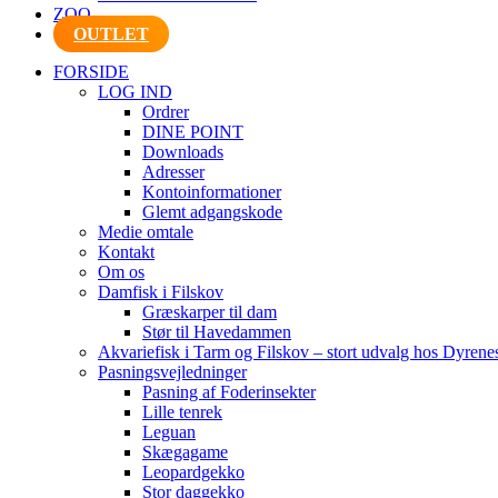
ZOO
OUTLET
FORSIDE
LOG IND
Ordrer
DINE POINT
Downloads
Adresser
Kontoinformationer
Glemt adgangskode
Medie omtale
Kontakt
Om os
Damfisk i Filskov
Græskarper til dam
Stør til Havedammen
Akvariefisk i Tarm og Filskov – stort udvalg hos Dyrene
Pasningsvejledninger
Pasning af Foderinsekter
Lille tenrek
Leguan
Skægagame
Leopardgekko
Stor daggekko