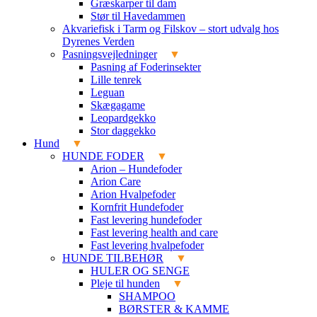
Græskarper til dam
Stør til Havedammen
Akvariefisk i Tarm og Filskov – stort udvalg hos
Dyrenes Verden
Pasningsvejledninger
Pasning af Foderinsekter
Lille tenrek
Leguan
Skægagame
Leopardgekko
Stor daggekko
Hund
HUNDE FODER
Arion – Hundefoder
Arion Care
Arion Hvalpefoder
Kornfrit Hundefoder
Fast levering hundefoder
Fast levering health and care
Fast levering hvalpefoder
HUNDE TILBEHØR
HULER OG SENGE
Pleje til hunden
SHAMPOO
BØRSTER & KAMME