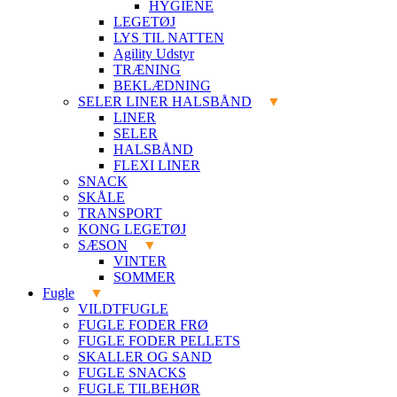
HYGIENE
LEGETØJ
LYS TIL NATTEN
Agility Udstyr
TRÆNING
BEKLÆDNING
SELER LINER HALSBÅND
LINER
SELER
HALSBÅND
FLEXI LINER
SNACK
SKÅLE
TRANSPORT
KONG LEGETØJ
SÆSON
VINTER
SOMMER
Fugle
VILDTFUGLE
FUGLE FODER FRØ
FUGLE FODER PELLETS
SKALLER OG SAND
FUGLE SNACKS
FUGLE TILBEHØR