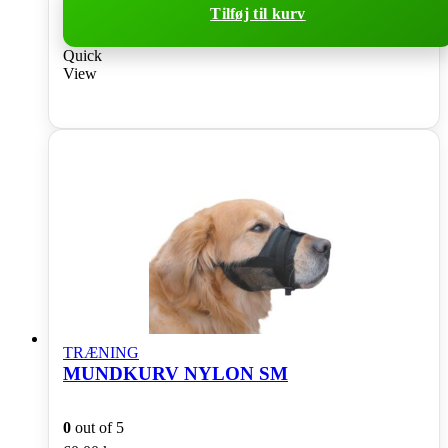
Tilføj til kurv
Quick
View
TRÆNING
MUNDKURV NYLON SM
0
out of 5