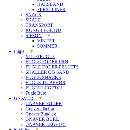
HALSBÅND
FLEXI LINER
SNACK
SKÅLE
TRANSPORT
KONG LEGETØJ
SÆSON
VINTER
SOMMER
Fugle
VILDTFUGLE
FUGLE FODER FRØ
FUGLE FODER PELLETS
SKALLER OG SAND
FUGLE SNACKS
FUGLE TILBEHØR
FUGLE LEGETØJ
Fugle Bure
GNAVER
GNAVER FODER
Gnaver tilbehør
Gnaver Bundlag
GNAVER BURE
GNAVER LEGETØJ
Krybdyr