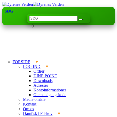
SØG
0
FORSIDE
LOG IND
Ordrer
DINE POINT
Downloads
Adresser
Kontoinformationer
Glemt adgangskode
Medie omtale
Kontakt
Om os
Damfisk i Filskov