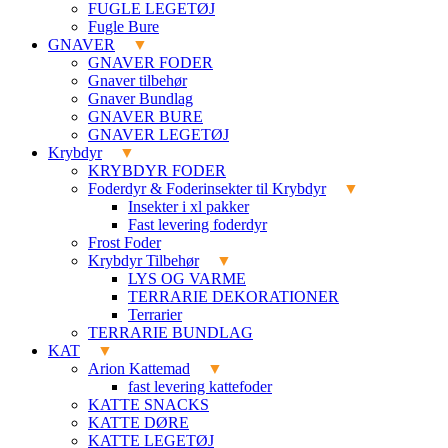
FUGLE LEGETØJ
Fugle Bure
GNAVER
GNAVER FODER
Gnaver tilbehør
Gnaver Bundlag
GNAVER BURE
GNAVER LEGETØJ
Krybdyr
KRYBDYR FODER
Foderdyr & Foderinsekter til Krybdyr
Insekter i xl pakker
Fast levering foderdyr
Frost Foder
Krybdyr Tilbehør
LYS OG VARME
TERRARIE DEKORATIONER
Terrarier
TERRARIE BUNDLAG
KAT
Arion Kattemad
fast levering kattefoder
KATTE SNACKS
KATTE DØRE
KATTE LEGETØJ