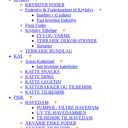
KRYBDYR FODER
Foderdyr & Foderinsekter til Krybdyr
Insekter i xl pakker
Fast levering foderdyr
Frost Foder
Krybdyr Tilbehør
LYS OG VARME
TERRARIE DEKORATIONER
Terrarier
TERRARIE BUNDLAG
KAT
Arion Kattemad
fast levering kattefoder
KATTE SNACKS
KATTE DØRE
KATTE LEGETØJ
KATTEBAKKER OG TILBEHØR
KATTE TILBEHØR
FISK
HAVEDAM
PUMPER / FILTRE HAVEDAM
UV TIL HAVEDAMMEN
TILHEHØR TIL HAVEDAM
AKVARIE FISKE FODER