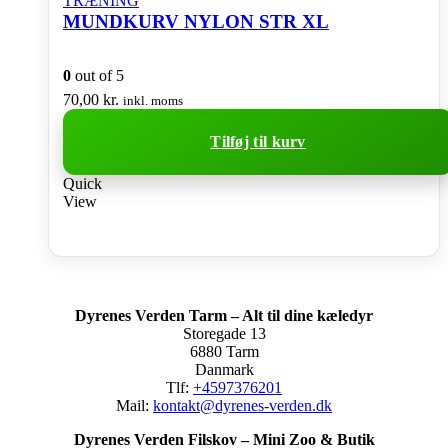
TRÆNING
MUNDKURV NYLON STR XL
0
out of 5
70,00
kr.
inkl. moms
Tilføj til kurv
Quick
View
Dyrenes Verden Tarm – Alt til dine kæledyr
Storegade 13
6880 Tarm
Danmark
Tlf:
+4597376201
Mail:
kontakt@dyrenes-verden.dk
Dyrenes Verden Filskov – Mini Zoo & Butik