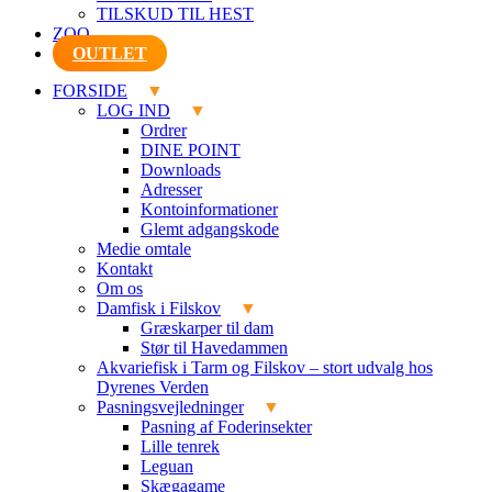
TILSKUD TIL HEST
ZOO
OUTLET
FORSIDE
LOG IND
Ordrer
DINE POINT
Downloads
Adresser
Kontoinformationer
Glemt adgangskode
Medie omtale
Kontakt
Om os
Damfisk i Filskov
Græskarper til dam
Stør til Havedammen
Akvariefisk i Tarm og Filskov – stort udvalg hos
Dyrenes Verden
Pasningsvejledninger
Pasning af Foderinsekter
Lille tenrek
Leguan
Skægagame