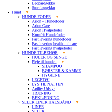
Leopardgekko
Stor daggekko
Hund
HUNDE FODER
Arion – Hundefoder
Arion Care
Arion Hvalpefoder
Kornfrit Hundefoder
Fast levering hundefoder
Fast levering health and care
Fast levering hvalpefoder
HUNDE TILBEHØR
HULER OG SENGE
Pleje til hunden
SHAMPOO
BØRSTER & KAMME
HYGIENE
LEGETØJ
LYS TIL NATTEN
Agility Udstyr
TRÆNING
BEKLÆDNING
SELER LINER HALSBÅND
LINER
SELER