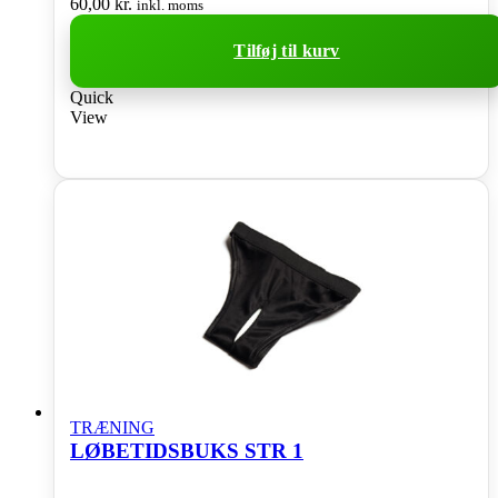
60,00
kr.
inkl. moms
Tilføj til kurv
Quick
View
TRÆNING
LØBETIDSBUKS STR 1