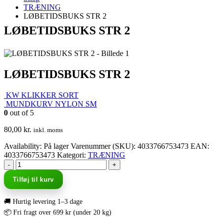
TRÆNING
LØBETIDSBUKS STR 2
LØBETIDSBUKS STR 2
LØBETIDSBUKS STR 2
KW KLIKKER SORT
MUNDKURV NYLON SM
0
out of 5
80,00
kr.
inkl. moms
Availability:
På lager
Varenummer (SKU):
4033766753473
EAN
:
4033766753473
Kategori:
TRÆNING
-
+
Tilføj til kurv
🚚 Hurtig levering 1–3 dage
📦 Fri fragt over 699 kr (under 20 kg)