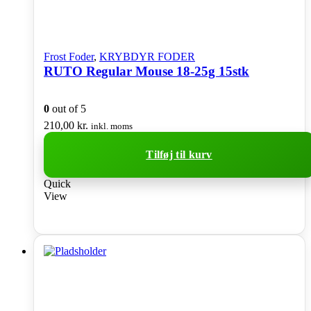
Frost Foder
,
KRYBDYR FODER
RUTO Regular Mouse 18-25g 15stk
0
out of 5
210,00
kr.
inkl. moms
Tilføj til kurv
Quick
View