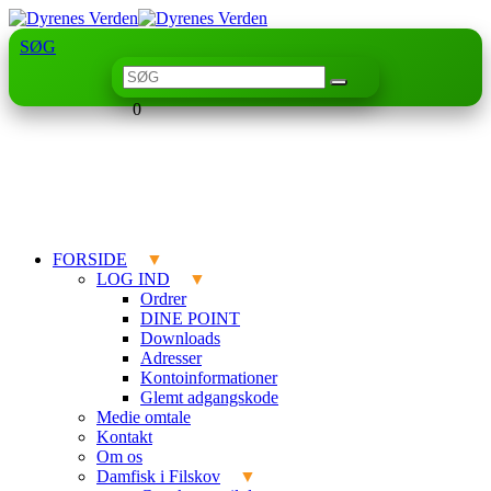
SØG
0
FORSIDE
LOG IND
Ordrer
DINE POINT
Downloads
Adresser
Kontoinformationer
Glemt adgangskode
Medie omtale
Kontakt
Om os
Damfisk i Filskov