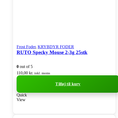
Frost Foder
,
KRYBDYR FODER
RUTO Specky Mouse 2-3g 25stk
0
out of 5
110,00
kr.
inkl. moms
Tilføj til kurv
Quick
View