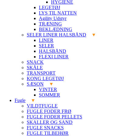
HYGIENE
LEGETØJ
LYS TIL NATTEN
Agility Udstyr
TRÆNING
BEKLÆDNING
SELER LINER HALSBÅND
LINER
SELER
HALSBÅND
FLEXI LINER
SNACK
SKÅLE
TRANSPORT
KONG LEGETØJ
SÆSON
VINTER
SOMMER
Fugle
VILDTFUGLE
FUGLE FODER FRØ
FUGLE FODER PELLETS
SKALLER OG SAND
FUGLE SNACKS
FUGLE TILBEHØR