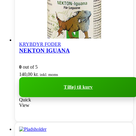
KRYBDYR FODER
NEKTON IGUANA
0
out of 5
140,00
kr.
inkl. moms
Tilføj til kurv
Quick
View