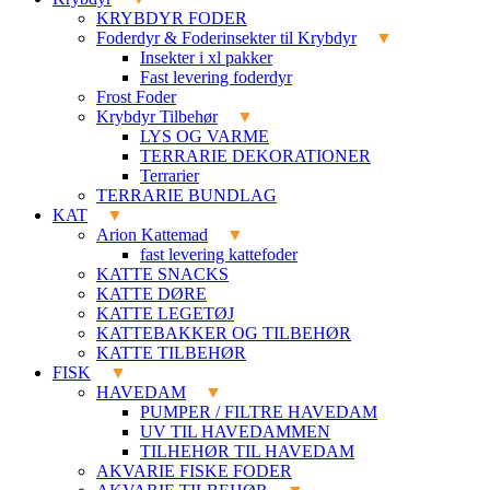
KRYBDYR FODER
Foderdyr & Foderinsekter til Krybdyr
Insekter i xl pakker
Fast levering foderdyr
Frost Foder
Krybdyr Tilbehør
LYS OG VARME
TERRARIE DEKORATIONER
Terrarier
TERRARIE BUNDLAG
KAT
Arion Kattemad
fast levering kattefoder
KATTE SNACKS
KATTE DØRE
KATTE LEGETØJ
KATTEBAKKER OG TILBEHØR
KATTE TILBEHØR
FISK
HAVEDAM
PUMPER / FILTRE HAVEDAM
UV TIL HAVEDAMMEN
TILHEHØR TIL HAVEDAM
AKVARIE FISKE FODER