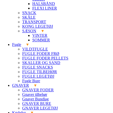
HALSBÅND
FLEXI LINER
SNACK
SKÅLE
TRANSPORT
KONG LEGETØJ
SÆSON
VINTER
SOMMER
Fugle
VILDTFUGLE
FUGLE FODER FRØ
FUGLE FODER PELLETS
SKALLER OG SAND
FUGLE SNACKS
FUGLE TILBEHØR
FUGLE LEGETØJ
Fugle Bure
GNAVER
GNAVER FODER
Gnaver tilbehør
Gnaver Bundlag
GNAVER BURE
GNAVER LEGETØJ
Krybdyr