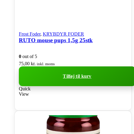
Frost Foder
,
KRYBDYR FODER
RUTO mouse pups 1,5g 25stk
0
out of 5
75,00
kr.
inkl. moms
Tilføj til kurv
Quick
View