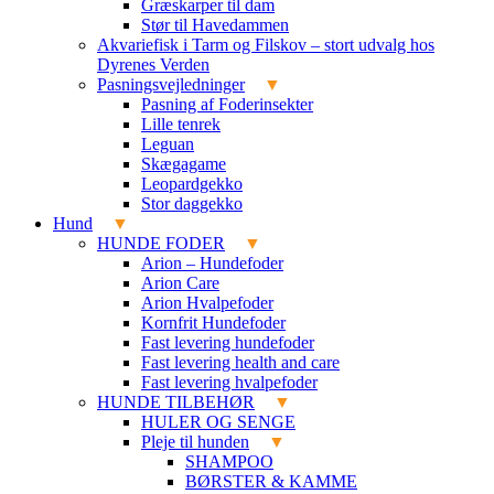
Græskarper til dam
Stør til Havedammen
Akvariefisk i Tarm og Filskov – stort udvalg hos
Dyrenes Verden
Pasningsvejledninger
Pasning af Foderinsekter
Lille tenrek
Leguan
Skægagame
Leopardgekko
Stor daggekko
Hund
HUNDE FODER
Arion – Hundefoder
Arion Care
Arion Hvalpefoder
Kornfrit Hundefoder
Fast levering hundefoder
Fast levering health and care
Fast levering hvalpefoder
HUNDE TILBEHØR
HULER OG SENGE
Pleje til hunden
SHAMPOO
BØRSTER & KAMME