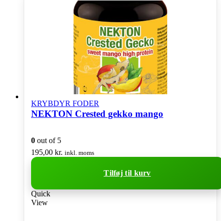
KRYBDYR FODER
NEKTON Crested gekko mango
0
out of 5
195,00
kr.
inkl. moms
Tilføj til kurv
Quick
View