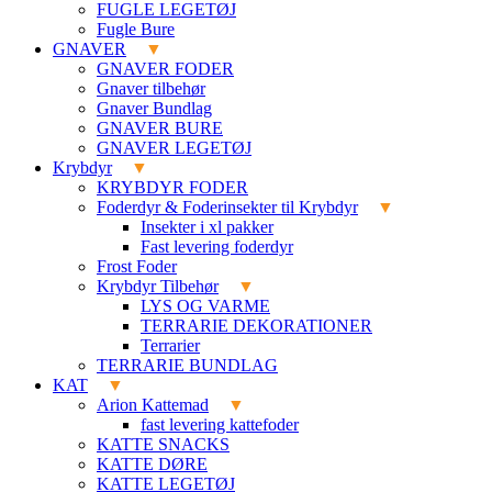
FUGLE LEGETØJ
Fugle Bure
GNAVER
GNAVER FODER
Gnaver tilbehør
Gnaver Bundlag
GNAVER BURE
GNAVER LEGETØJ
Krybdyr
KRYBDYR FODER
Foderdyr & Foderinsekter til Krybdyr
Insekter i xl pakker
Fast levering foderdyr
Frost Foder
Krybdyr Tilbehør
LYS OG VARME
TERRARIE DEKORATIONER
Terrarier
TERRARIE BUNDLAG
KAT
Arion Kattemad
fast levering kattefoder
KATTE SNACKS
KATTE DØRE
KATTE LEGETØJ