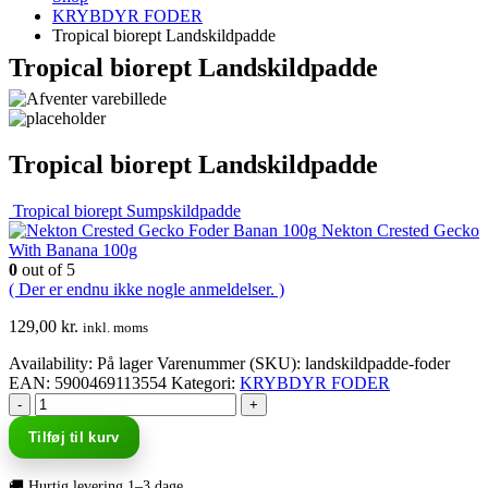
KRYBDYR FODER
Tropical biorept Landskildpadde
Tropical biorept Landskildpadde
Tropical biorept Landskildpadde
Tropical biorept Sumpskildpadde
Nekton Crested Gecko
With Banana 100g
0
out of 5
( Der er endnu ikke nogle anmeldelser. )
129,00
kr.
inkl. moms
Availability:
På lager
Varenummer (SKU):
landskildpadde-foder
EAN
:
5900469113554
Kategori:
KRYBDYR FODER
-
+
Tilføj til kurv
🚚 Hurtig levering 1–3 dage