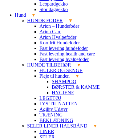
Leopardgekko
Stor daggekko
Hund
HUNDE FODER
Arion – Hundefoder
Arion Care
Arion Hvalpefoder
Kornfrit Hundefoder
Fast levering hundefoder
Fast levering health and care
Fast levering hvalpefoder
HUNDE TILBEHØR
HULER OG SENGE
Pleje til hunden
SHAMPOO
BØRSTER & KAMME
HYGIENE
LEGETØJ
LYS TIL NATTEN
Agility Udstyr
TRÆNING
BEKLÆDNING
SELER LINER HALSBÅND
LINER
SELER