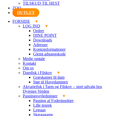
TILSKUD TIL HEST
ZOO
OUTLET
FORSIDE
LOG IND
Ordrer
DINE POINT
Downloads
Adresser
Kontoinformationer
Glemt adgangskode
Medie omtale
Kontakt
Om os
Damfisk i Filskov
Græskarper til dam
Stør til Havedammen
Akvariefisk i Tarm og Filskov – stort udvalg hos
Dyrenes Verden
Pasningsvejledninger
Pasning af Foderinsekter
Lille tenrek
Leguan
Skægagame