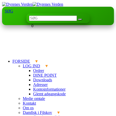
SØG
0
FORSIDE
LOG IND
Ordrer
DINE POINT
Downloads
Adresser
Kontoinformationer
Glemt adgangskode
Medie omtale
Kontakt
Om os
Damfisk i Filskov