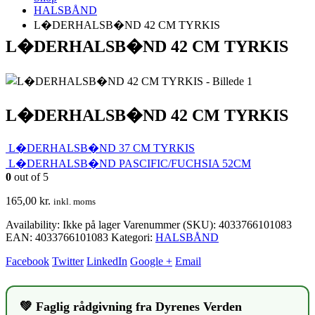
HALSBÅND
L�DERHALSB�ND 42 CM TYRKIS
L�DERHALSB�ND 42 CM TYRKIS
L�DERHALSB�ND 42 CM TYRKIS
L�DERHALSB�ND 37 CM TYRKIS
L�DERHALSB�ND PASCIFIC/FUCHSIA 52CM
0
out of 5
165,00
kr.
inkl. moms
Availability:
Ikke på lager
Varenummer (SKU):
4033766101083
EAN
:
4033766101083
Kategori:
HALSBÅND
Facebook
Twitter
LinkedIn
Google +
Email
💚 Faglig rådgivning fra Dyrenes Verden