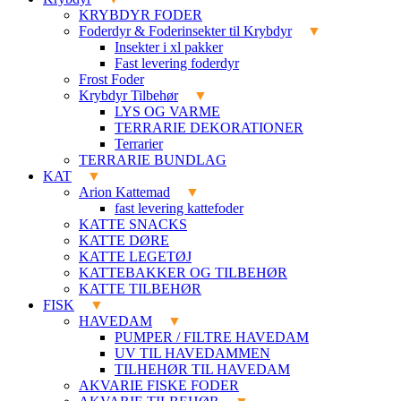
KRYBDYR FODER
Foderdyr & Foderinsekter til Krybdyr
Insekter i xl pakker
Fast levering foderdyr
Frost Foder
Krybdyr Tilbehør
LYS OG VARME
TERRARIE DEKORATIONER
Terrarier
TERRARIE BUNDLAG
KAT
Arion Kattemad
fast levering kattefoder
KATTE SNACKS
KATTE DØRE
KATTE LEGETØJ
KATTEBAKKER OG TILBEHØR
KATTE TILBEHØR
FISK
HAVEDAM
PUMPER / FILTRE HAVEDAM
UV TIL HAVEDAMMEN
TILHEHØR TIL HAVEDAM
AKVARIE FISKE FODER