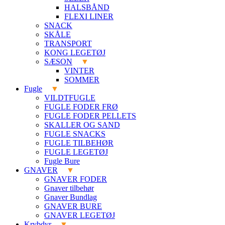
HALSBÅND
FLEXI LINER
SNACK
SKÅLE
TRANSPORT
KONG LEGETØJ
SÆSON
VINTER
SOMMER
Fugle
VILDTFUGLE
FUGLE FODER FRØ
FUGLE FODER PELLETS
SKALLER OG SAND
FUGLE SNACKS
FUGLE TILBEHØR
FUGLE LEGETØJ
Fugle Bure
GNAVER
GNAVER FODER
Gnaver tilbehør
Gnaver Bundlag
GNAVER BURE
GNAVER LEGETØJ
Krybdyr