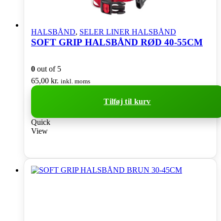
HALSBÅND
,
SELER LINER HALSBÅND
SOFT GRIP HALSBÅND RØD 40-55CM
0
out of 5
65,00
kr.
inkl. moms
Tilføj til kurv
Quick
View