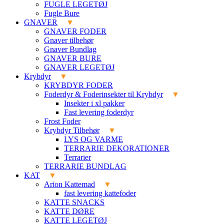
FUGLE LEGETØJ
Fugle Bure
GNAVER
GNAVER FODER
Gnaver tilbehør
Gnaver Bundlag
GNAVER BURE
GNAVER LEGETØJ
Krybdyr
KRYBDYR FODER
Foderdyr & Foderinsekter til Krybdyr
Insekter i xl pakker
Fast levering foderdyr
Frost Foder
Krybdyr Tilbehør
LYS OG VARME
TERRARIE DEKORATIONER
Terrarier
TERRARIE BUNDLAG
KAT
Arion Kattemad
fast levering kattefoder
KATTE SNACKS
KATTE DØRE
KATTE LEGETØJ