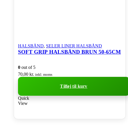
vælges
på
varesiden
HALSBÅND
,
SELER LINER HALSBÅND
SOFT GRIP HALSBÅND BRUN 50-65CM
0
out of 5
70,00
kr.
inkl. moms
Tilføj til kurv
Quick
View