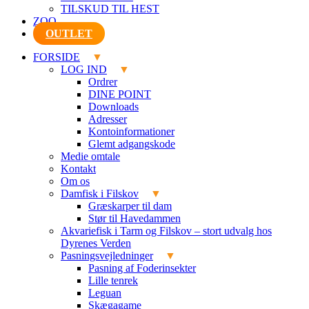
TILSKUD TIL HEST
ZOO
OUTLET
FORSIDE
LOG IND
Ordrer
DINE POINT
Downloads
Adresser
Kontoinformationer
Glemt adgangskode
Medie omtale
Kontakt
Om os
Damfisk i Filskov
Græskarper til dam
Stør til Havedammen
Akvariefisk i Tarm og Filskov – stort udvalg hos
Dyrenes Verden
Pasningsvejledninger
Pasning af Foderinsekter
Lille tenrek
Leguan
Skægagame