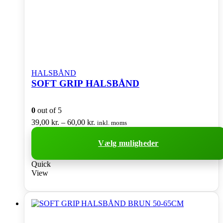
HALSBÅND
SOFT GRIP HALSBÅND
0
out of 5
Prisinterval:
39,00
kr.
–
60,00
kr.
inkl. moms
39,00 kr.
til
Vælg muligheder
60,00 kr.
Dette
Quick
vare
View
har
flere
varianter.
Mulighederne
kan