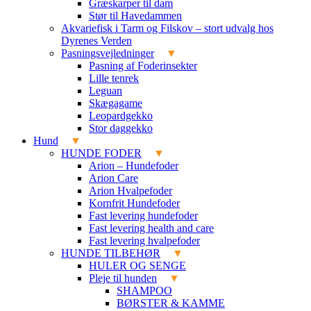
Græskarper til dam
Stør til Havedammen
Akvariefisk i Tarm og Filskov – stort udvalg hos
Dyrenes Verden
Pasningsvejledninger
Pasning af Foderinsekter
Lille tenrek
Leguan
Skægagame
Leopardgekko
Stor daggekko
Hund
HUNDE FODER
Arion – Hundefoder
Arion Care
Arion Hvalpefoder
Kornfrit Hundefoder
Fast levering hundefoder
Fast levering health and care
Fast levering hvalpefoder
HUNDE TILBEHØR
HULER OG SENGE
Pleje til hunden
SHAMPOO
BØRSTER & KAMME