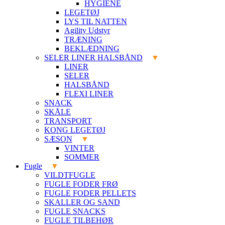
HYGIENE
LEGETØJ
LYS TIL NATTEN
Agility Udstyr
TRÆNING
BEKLÆDNING
SELER LINER HALSBÅND
LINER
SELER
HALSBÅND
FLEXI LINER
SNACK
SKÅLE
TRANSPORT
KONG LEGETØJ
SÆSON
VINTER
SOMMER
Fugle
VILDTFUGLE
FUGLE FODER FRØ
FUGLE FODER PELLETS
SKALLER OG SAND
FUGLE SNACKS
FUGLE TILBEHØR