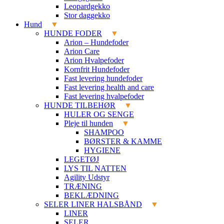
Leopardgekko
Stor daggekko
Hund
HUNDE FODER
Arion – Hundefoder
Arion Care
Arion Hvalpefoder
Kornfrit Hundefoder
Fast levering hundefoder
Fast levering health and care
Fast levering hvalpefoder
HUNDE TILBEHØR
HULER OG SENGE
Pleje til hunden
SHAMPOO
BØRSTER & KAMME
HYGIENE
LEGETØJ
LYS TIL NATTEN
Agility Udstyr
TRÆNING
BEKLÆDNING
SELER LINER HALSBÅND
LINER
SELER