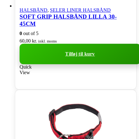
HALSBÅND
,
SELER LINER HALSBÅND
SOFT GRIP HALSBÅND LILLA 30-
45CM
0
out of 5
60,00
kr.
inkl. moms
Tilføj til kurv
Quick
View