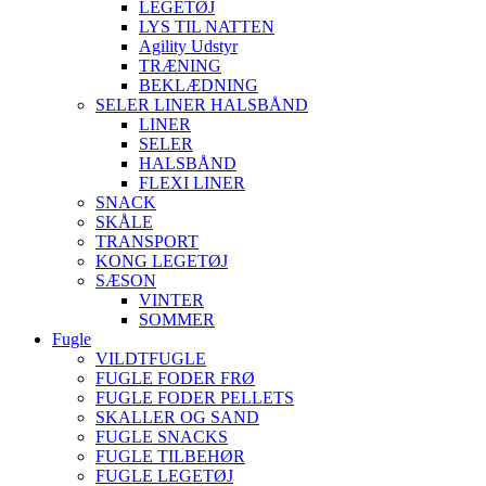
LEGETØJ
LYS TIL NATTEN
Agility Udstyr
TRÆNING
BEKLÆDNING
SELER LINER HALSBÅND
LINER
SELER
HALSBÅND
FLEXI LINER
SNACK
SKÅLE
TRANSPORT
KONG LEGETØJ
SÆSON
VINTER
SOMMER
Fugle
VILDTFUGLE
FUGLE FODER FRØ
FUGLE FODER PELLETS
SKALLER OG SAND
FUGLE SNACKS
FUGLE TILBEHØR
FUGLE LEGETØJ