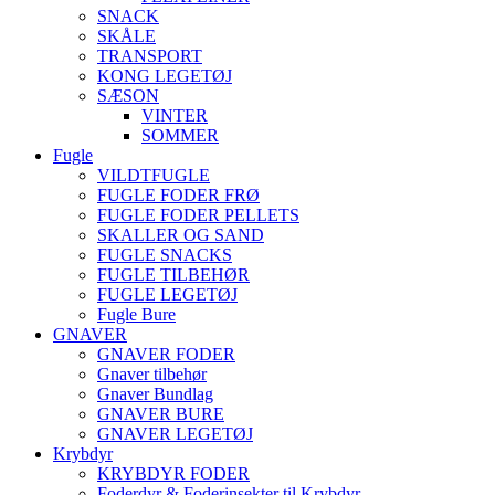
SNACK
SKÅLE
TRANSPORT
KONG LEGETØJ
SÆSON
VINTER
SOMMER
Fugle
VILDTFUGLE
FUGLE FODER FRØ
FUGLE FODER PELLETS
SKALLER OG SAND
FUGLE SNACKS
FUGLE TILBEHØR
FUGLE LEGETØJ
Fugle Bure
GNAVER
GNAVER FODER
Gnaver tilbehør
Gnaver Bundlag
GNAVER BURE
GNAVER LEGETØJ
Krybdyr
KRYBDYR FODER
Foderdyr & Foderinsekter til Krybdyr