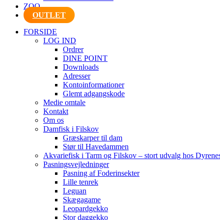
ZOO
OUTLET
FORSIDE
LOG IND
Ordrer
DINE POINT
Downloads
Adresser
Kontoinformationer
Glemt adgangskode
Medie omtale
Kontakt
Om os
Damfisk i Filskov
Græskarper til dam
Stør til Havedammen
Akvariefisk i Tarm og Filskov – stort udvalg hos Dyrene
Pasningsvejledninger
Pasning af Foderinsekter
Lille tenrek
Leguan
Skægagame
Leopardgekko
Stor daggekko