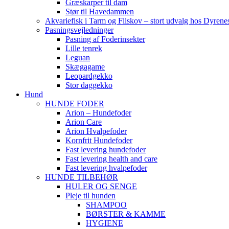
Græskarper til dam
Stør til Havedammen
Akvariefisk i Tarm og Filskov – stort udvalg hos Dyrene
Pasningsvejledninger
Pasning af Foderinsekter
Lille tenrek
Leguan
Skægagame
Leopardgekko
Stor daggekko
Hund
HUNDE FODER
Arion – Hundefoder
Arion Care
Arion Hvalpefoder
Kornfrit Hundefoder
Fast levering hundefoder
Fast levering health and care
Fast levering hvalpefoder
HUNDE TILBEHØR
HULER OG SENGE
Pleje til hunden
SHAMPOO
BØRSTER & KAMME
HYGIENE