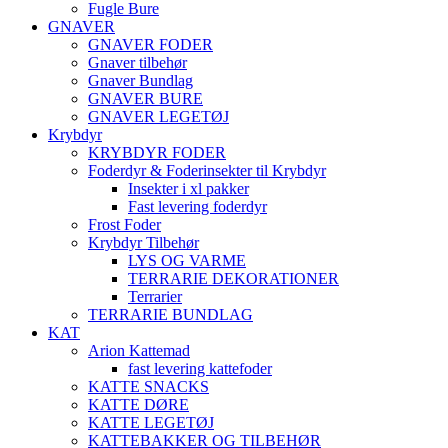
Fugle Bure
GNAVER
GNAVER FODER
Gnaver tilbehør
Gnaver Bundlag
GNAVER BURE
GNAVER LEGETØJ
Krybdyr
KRYBDYR FODER
Foderdyr & Foderinsekter til Krybdyr
Insekter i xl pakker
Fast levering foderdyr
Frost Foder
Krybdyr Tilbehør
LYS OG VARME
TERRARIE DEKORATIONER
Terrarier
TERRARIE BUNDLAG
KAT
Arion Kattemad
fast levering kattefoder
KATTE SNACKS
KATTE DØRE
KATTE LEGETØJ
KATTEBAKKER OG TILBEHØR