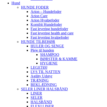
Hund
HUNDE FODER
Arion – Hundefoder
Arion Care
Arion Hvalpefoder
Kornfrit Hundefoder
Fast levering hundefoder
Fast levering health and care
Fast levering hvalpefoder
HUNDE TILBEHØR
HULER OG SENGE
Pleje til hunden
SHAMPOO
BØRSTER & KAMME
HYGIENE
LEGETØJ
LYS TIL NATTEN
Agility Udstyr
TRÆNING
BEKLÆDNING
SELER LINER HALSBÅND
LINER
SELER
HALSBÅND
FLEXI LINER