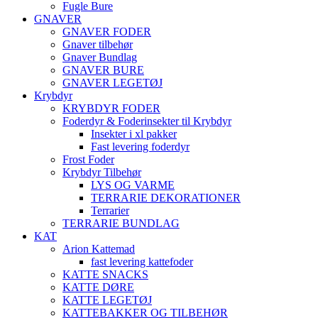
Fugle Bure
GNAVER
GNAVER FODER
Gnaver tilbehør
Gnaver Bundlag
GNAVER BURE
GNAVER LEGETØJ
Krybdyr
KRYBDYR FODER
Foderdyr & Foderinsekter til Krybdyr
Insekter i xl pakker
Fast levering foderdyr
Frost Foder
Krybdyr Tilbehør
LYS OG VARME
TERRARIE DEKORATIONER
Terrarier
TERRARIE BUNDLAG
KAT
Arion Kattemad
fast levering kattefoder
KATTE SNACKS
KATTE DØRE
KATTE LEGETØJ
KATTEBAKKER OG TILBEHØR