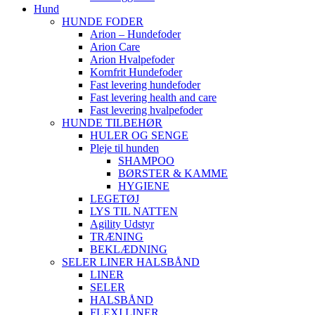
Hund
HUNDE FODER
Arion – Hundefoder
Arion Care
Arion Hvalpefoder
Kornfrit Hundefoder
Fast levering hundefoder
Fast levering health and care
Fast levering hvalpefoder
HUNDE TILBEHØR
HULER OG SENGE
Pleje til hunden
SHAMPOO
BØRSTER & KAMME
HYGIENE
LEGETØJ
LYS TIL NATTEN
Agility Udstyr
TRÆNING
BEKLÆDNING
SELER LINER HALSBÅND
LINER
SELER
HALSBÅND
FLEXI LINER