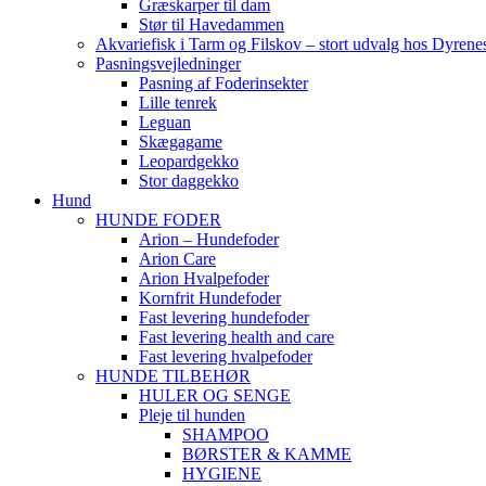
Græskarper til dam
Stør til Havedammen
Akvariefisk i Tarm og Filskov – stort udvalg hos Dyrene
Pasningsvejledninger
Pasning af Foderinsekter
Lille tenrek
Leguan
Skægagame
Leopardgekko
Stor daggekko
Hund
HUNDE FODER
Arion – Hundefoder
Arion Care
Arion Hvalpefoder
Kornfrit Hundefoder
Fast levering hundefoder
Fast levering health and care
Fast levering hvalpefoder
HUNDE TILBEHØR
HULER OG SENGE
Pleje til hunden
SHAMPOO
BØRSTER & KAMME
HYGIENE