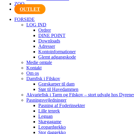
ZOO
OUTLET
FORSIDE
LOG IND
Ordrer
DINE POINT
Downloads
Adresser
Kontoinformationer
Glemt adgangskode
Medie omtale
Kontakt
Om os
Damfisk i Filskov
Græskarper til dam
Stør til Havedammen
Akvariefisk i Tarm og Filskov – stort udvalg hos Dyrene
Pasningsvejledninger
Pasning af Foderinsekter
Lille tenrek
Leguan
Skægagame
Leopardgekko
Stor daggekko