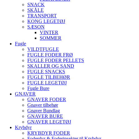
SNACK
SKÅLE
TRANSPORT
KONG LEGETØJ
SÆSON
VINTER
SOMMER
Fugle
VILDTFUGLE
FUGLE FODER FRØ
FUGLE FODER PELLETS
SKALLER OG SAND
FUGLE SNACKS
FUGLE TILBEHØR
FUGLE LEGETØJ
Fugle Bure
GNAVER
GNAVER FODER
Gnaver tilbehør
Gnaver Bundlag
GNAVER BURE
GNAVER LEGETØJ
Krybdyr
KRYBDYR FODER
Foderdyr & Foderinsekter til Krybdyr