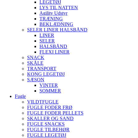
LEGETØJ
LYS TIL NATTEN
Agility Udstyr
TRÆNING
BEKLÆDNING
SELER LINER HALSBÅND
LINER
SELER
HALSBÅND
FLEXI LINER
SNACK
SKÅLE
TRANSPORT
KONG LEGETØJ
SÆSON
VINTER
SOMMER
Fugle
VILDTFUGLE
FUGLE FODER FRØ
FUGLE FODER PELLETS
SKALLER OG SAND
FUGLE SNACKS
FUGLE TILBEHØR
FUGLE LEGETØJ