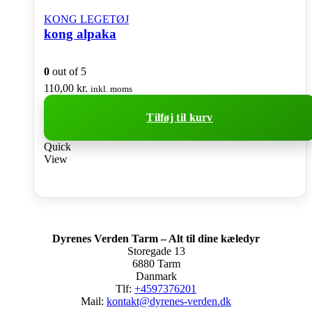
KONG LEGETØJ
kong alpaka
0
out of 5
110,00
kr.
inkl. moms
Tilføj til kurv
Quick
View
Dyrenes Verden Tarm – Alt til dine kæledyr
Storegade 13
6880 Tarm
Danmark
Tlf:
+4597376201
Mail:
kontakt@dyrenes-verden.dk