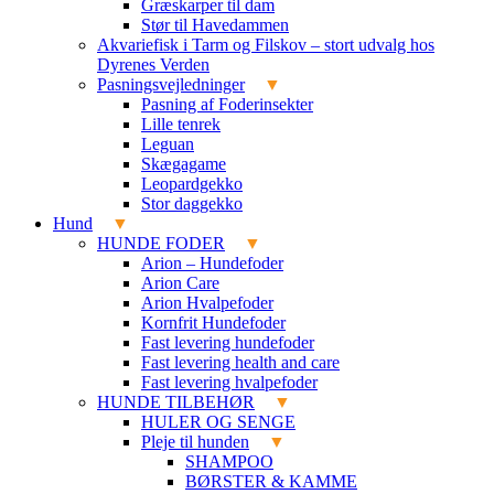
Græskarper til dam
Stør til Havedammen
Akvariefisk i Tarm og Filskov – stort udvalg hos
Dyrenes Verden
Pasningsvejledninger
Pasning af Foderinsekter
Lille tenrek
Leguan
Skægagame
Leopardgekko
Stor daggekko
Hund
HUNDE FODER
Arion – Hundefoder
Arion Care
Arion Hvalpefoder
Kornfrit Hundefoder
Fast levering hundefoder
Fast levering health and care
Fast levering hvalpefoder
HUNDE TILBEHØR
HULER OG SENGE
Pleje til hunden
SHAMPOO
BØRSTER & KAMME