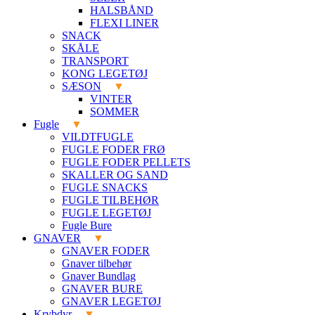
HALSBÅND
FLEXI LINER
SNACK
SKÅLE
TRANSPORT
KONG LEGETØJ
SÆSON
VINTER
SOMMER
Fugle
VILDTFUGLE
FUGLE FODER FRØ
FUGLE FODER PELLETS
SKALLER OG SAND
FUGLE SNACKS
FUGLE TILBEHØR
FUGLE LEGETØJ
Fugle Bure
GNAVER
GNAVER FODER
Gnaver tilbehør
Gnaver Bundlag
GNAVER BURE
GNAVER LEGETØJ
Krybdyr