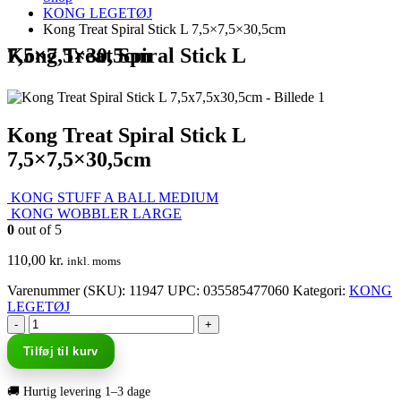
KONG LEGETØJ
Kong Treat Spiral Stick L 7,5×7,5×30,5cm
Kong Treat Spiral Stick L 7,5×7,5×30,5cm
Kong Treat Spiral Stick L
7,5×7,5×30,5cm
KONG STUFF A BALL MEDIUM
KONG WOBBLER LARGE
0
out of 5
110,00
kr.
inkl. moms
Varenummer (SKU):
11947
UPC
:
035585477060
Kategori:
KONG
LEGETØJ
-
+
Tilføj til kurv
🚚 Hurtig levering 1–3 dage