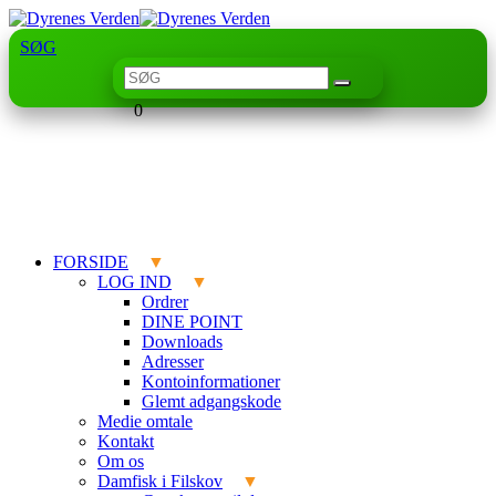
SØG
0
FORSIDE
LOG IND
Ordrer
DINE POINT
Downloads
Adresser
Kontoinformationer
Glemt adgangskode
Medie omtale
Kontakt
Om os
Damfisk i Filskov