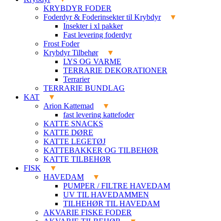
KRYBDYR FODER
Foderdyr & Foderinsekter til Krybdyr
Insekter i xl pakker
Fast levering foderdyr
Frost Foder
Krybdyr Tilbehør
LYS OG VARME
TERRARIE DEKORATIONER
Terrarier
TERRARIE BUNDLAG
KAT
Arion Kattemad
fast levering kattefoder
KATTE SNACKS
KATTE DØRE
KATTE LEGETØJ
KATTEBAKKER OG TILBEHØR
KATTE TILBEHØR
FISK
HAVEDAM
PUMPER / FILTRE HAVEDAM
UV TIL HAVEDAMMEN
TILHEHØR TIL HAVEDAM
AKVARIE FISKE FODER