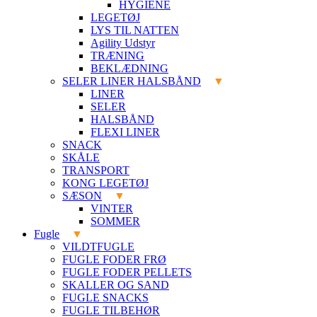
HYGIENE
LEGETØJ
LYS TIL NATTEN
Agility Udstyr
TRÆNING
BEKLÆDNING
SELER LINER HALSBÅND
LINER
SELER
HALSBÅND
FLEXI LINER
SNACK
SKÅLE
TRANSPORT
KONG LEGETØJ
SÆSON
VINTER
SOMMER
Fugle
VILDTFUGLE
FUGLE FODER FRØ
FUGLE FODER PELLETS
SKALLER OG SAND
FUGLE SNACKS
FUGLE TILBEHØR