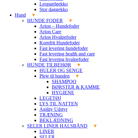
Leopardgekko
Stor daggekko
Hund
HUNDE FODER
Arion – Hundefoder
Arion Care
Arion Hvalpefoder
Kornfrit Hundefoder
Fast levering hundefoder
Fast levering health and care
Fast levering hvalpefoder
HUNDE TILBEHØR
HULER OG SENGE
Pleje til hunden
SHAMPOO
BØRSTER & KAMME
HYGIENE
LEGETØJ
LYS TIL NATTEN
Agility Udstyr
TRÆNING
BEKLÆDNING
SELER LINER HALSBÅND
LINER
SELER