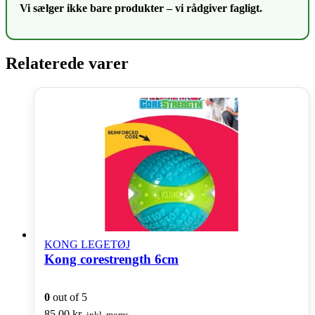
Vi sælger ikke bare produkter – vi rådgiver fagligt.
Relaterede varer
KONG LEGETØJ
Kong corestrength 6cm
0
out of 5
85,00
kr.
inkl. moms