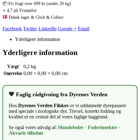
📦 Fri fragt over 699 kr (under 20 kg)
⭐ 4,7 på Trustpilot
Dansk lager & Click & Collect
Facebook
Twitter
LinkedIn
Google +
Email
Yderligere information
Yderligere information
Vægt
0,2 kg
Størrelse
0,00 × 0,00 × 0,00 cm
💚 Faglig rådgivning fra Dyrenes Verden
Hos
Dyrenes Verden Filskov
er vi uddannede dyrepassere
med speciale i zoologiske dyr. Trivsel, korrekt fodring og
kvalitet er en central del af vores faglige baggrund.
Se også vores udvalg af:
Hundefoder
·
Foderinsekter
·
Akvarie tilbehør