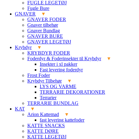
FUGLE LEGETØJ
Fugle Bure
GNAVER
GNAVER FODER
Gnaver tilbehør
Gnaver Bundlag
GNAVER BURE
GNAVER LEGETØJ
Krybdyr
KRYBDYR FODER
Foderdyr & Foderinsekter til Krybdyr
Insekter i xl pakker
Fast levering foderdyr
Frost Foder
Krybdyr Tilbehør
LYS OG VARME
TERRARIE DEKORATIONER
Terrarier
TERRARIE BUNDLAG
KAT
Arion Kattemad
fast levering kattefoder
KATTE SNACKS
KATTE DØRE
KATTE LEGETØJ