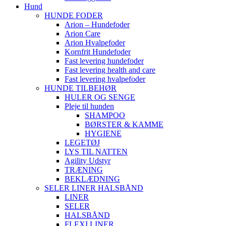
Hund
HUNDE FODER
Arion – Hundefoder
Arion Care
Arion Hvalpefoder
Kornfrit Hundefoder
Fast levering hundefoder
Fast levering health and care
Fast levering hvalpefoder
HUNDE TILBEHØR
HULER OG SENGE
Pleje til hunden
SHAMPOO
BØRSTER & KAMME
HYGIENE
LEGETØJ
LYS TIL NATTEN
Agility Udstyr
TRÆNING
BEKLÆDNING
SELER LINER HALSBÅND
LINER
SELER
HALSBÅND
FLEXI LINER