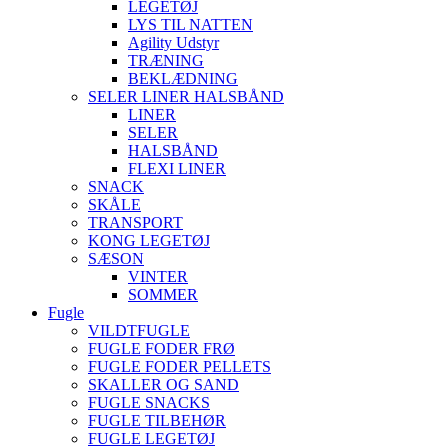
LEGETØJ
LYS TIL NATTEN
Agility Udstyr
TRÆNING
BEKLÆDNING
SELER LINER HALSBÅND
LINER
SELER
HALSBÅND
FLEXI LINER
SNACK
SKÅLE
TRANSPORT
KONG LEGETØJ
SÆSON
VINTER
SOMMER
Fugle
VILDTFUGLE
FUGLE FODER FRØ
FUGLE FODER PELLETS
SKALLER OG SAND
FUGLE SNACKS
FUGLE TILBEHØR
FUGLE LEGETØJ