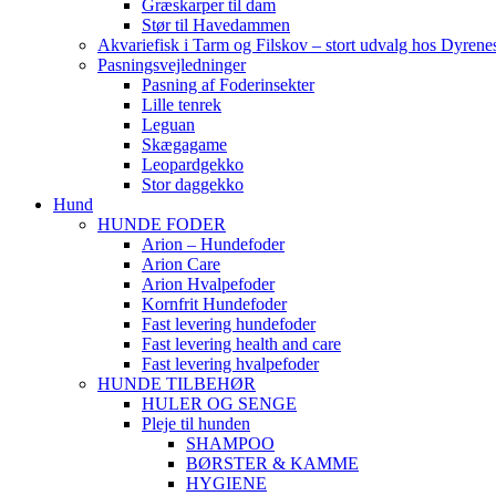
Græskarper til dam
Stør til Havedammen
Akvariefisk i Tarm og Filskov – stort udvalg hos Dyrene
Pasningsvejledninger
Pasning af Foderinsekter
Lille tenrek
Leguan
Skægagame
Leopardgekko
Stor daggekko
Hund
HUNDE FODER
Arion – Hundefoder
Arion Care
Arion Hvalpefoder
Kornfrit Hundefoder
Fast levering hundefoder
Fast levering health and care
Fast levering hvalpefoder
HUNDE TILBEHØR
HULER OG SENGE
Pleje til hunden
SHAMPOO
BØRSTER & KAMME
HYGIENE