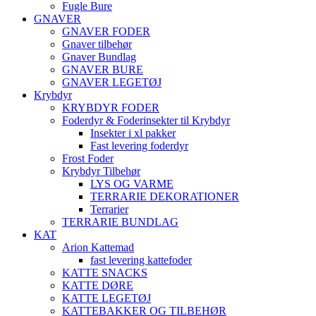
Fugle Bure
GNAVER
GNAVER FODER
Gnaver tilbehør
Gnaver Bundlag
GNAVER BURE
GNAVER LEGETØJ
Krybdyr
KRYBDYR FODER
Foderdyr & Foderinsekter til Krybdyr
Insekter i xl pakker
Fast levering foderdyr
Frost Foder
Krybdyr Tilbehør
LYS OG VARME
TERRARIE DEKORATIONER
Terrarier
TERRARIE BUNDLAG
KAT
Arion Kattemad
fast levering kattefoder
KATTE SNACKS
KATTE DØRE
KATTE LEGETØJ
KATTEBAKKER OG TILBEHØR