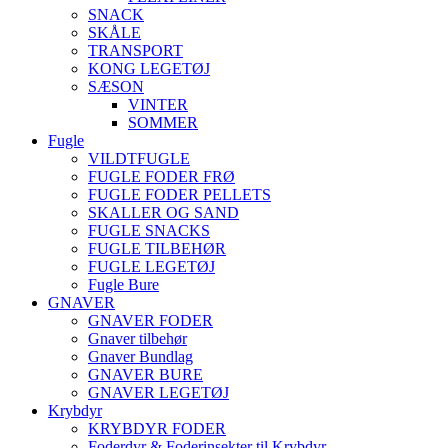
SNACK
SKÅLE
TRANSPORT
KONG LEGETØJ
SÆSON
VINTER
SOMMER
Fugle
VILDTFUGLE
FUGLE FODER FRØ
FUGLE FODER PELLETS
SKALLER OG SAND
FUGLE SNACKS
FUGLE TILBEHØR
FUGLE LEGETØJ
Fugle Bure
GNAVER
GNAVER FODER
Gnaver tilbehør
Gnaver Bundlag
GNAVER BURE
GNAVER LEGETØJ
Krybdyr
KRYBDYR FODER
Foderdyr & Foderinsekter til Krybdyr