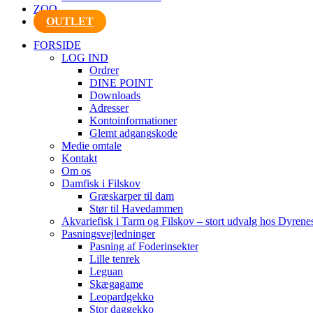
ZOO
OUTLET
FORSIDE
LOG IND
Ordrer
DINE POINT
Downloads
Adresser
Kontoinformationer
Glemt adgangskode
Medie omtale
Kontakt
Om os
Damfisk i Filskov
Græskarper til dam
Stør til Havedammen
Akvariefisk i Tarm og Filskov – stort udvalg hos Dyrene
Pasningsvejledninger
Pasning af Foderinsekter
Lille tenrek
Leguan
Skægagame
Leopardgekko
Stor daggekko