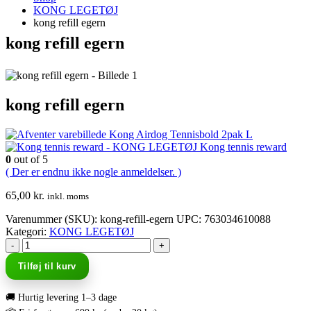
KONG LEGETØJ
kong refill egern
kong refill egern
kong refill egern
Kong Airdog Tennisbold 2pak L
Kong tennis reward
0
out of 5
( Der er endnu ikke nogle anmeldelser. )
65,00
kr.
inkl. moms
Varenummer (SKU):
kong-refill-egern
UPC
:
763034610088
Kategori:
KONG LEGETØJ
-
+
Tilføj til kurv
🚚 Hurtig levering 1–3 dage