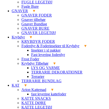
FUGLE LEGETØJ
Fugle Bure
GNAVER
GNAVER FODER
Gnaver tilbehør
Gnaver Bundlag
GNAVER BURE
GNAVER LEGETØJ
Krybdyr
KRYBDYR FODER
Foderdyr & Foderinsekter til Krybdyr
Insekter i xl pakker
Fast levering foderdyr
Frost Foder
Krybdyr Tilbehør
LYS OG VARME
TERRARIE DEKORATIONER
Terrarier
TERRARIE BUNDLAG
KAT
Arion Kattemad
fast levering kattefoder
KATTE SNACKS
KATTE DØRE
KATTE LEGETØJ