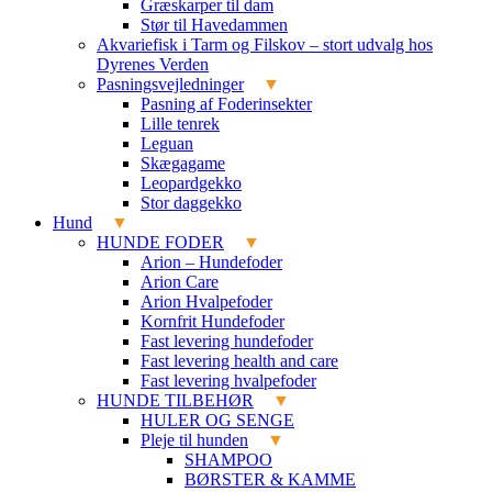
Græskarper til dam
Stør til Havedammen
Akvariefisk i Tarm og Filskov – stort udvalg hos
Dyrenes Verden
Pasningsvejledninger
Pasning af Foderinsekter
Lille tenrek
Leguan
Skægagame
Leopardgekko
Stor daggekko
Hund
HUNDE FODER
Arion – Hundefoder
Arion Care
Arion Hvalpefoder
Kornfrit Hundefoder
Fast levering hundefoder
Fast levering health and care
Fast levering hvalpefoder
HUNDE TILBEHØR
HULER OG SENGE
Pleje til hunden
SHAMPOO
BØRSTER & KAMME