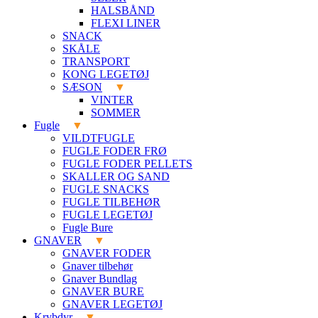
HALSBÅND
FLEXI LINER
SNACK
SKÅLE
TRANSPORT
KONG LEGETØJ
SÆSON
VINTER
SOMMER
Fugle
VILDTFUGLE
FUGLE FODER FRØ
FUGLE FODER PELLETS
SKALLER OG SAND
FUGLE SNACKS
FUGLE TILBEHØR
FUGLE LEGETØJ
Fugle Bure
GNAVER
GNAVER FODER
Gnaver tilbehør
Gnaver Bundlag
GNAVER BURE
GNAVER LEGETØJ
Krybdyr