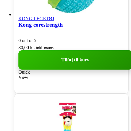
KONG LEGETØJ
Kong corestrength
0
out of 5
80,00
kr.
inkl. moms
Tilføj til kurv
Quick
View