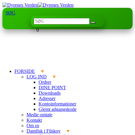
SØG
0
FORSIDE
LOG IND
Ordrer
DINE POINT
Downloads
Adresser
Kontoinformationer
Glemt adgangskode
Medie omtale
Kontakt
Om os
Damfisk i Filskov