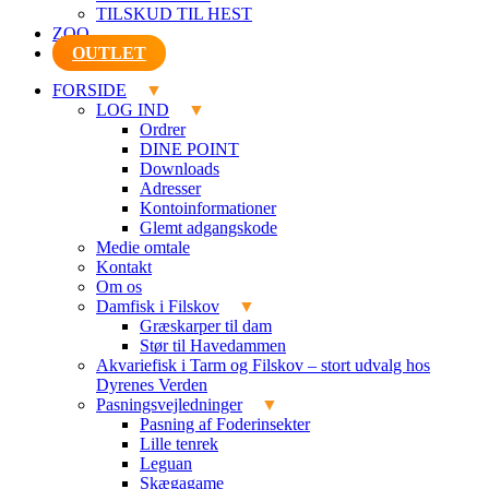
TILSKUD TIL HEST
ZOO
OUTLET
FORSIDE
LOG IND
Ordrer
DINE POINT
Downloads
Adresser
Kontoinformationer
Glemt adgangskode
Medie omtale
Kontakt
Om os
Damfisk i Filskov
Græskarper til dam
Stør til Havedammen
Akvariefisk i Tarm og Filskov – stort udvalg hos
Dyrenes Verden
Pasningsvejledninger
Pasning af Foderinsekter
Lille tenrek
Leguan
Skægagame