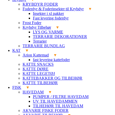
KRYBDYR FODER
Foderdyr & Foderinsekter til Krybdyr
Insekter i xl pakker
Fast levering foderdyr
Frost Foder
Krybdyr Tilbehør
LYS OG VARME
TERRARIE DEKORATIONER
Terrarier
TERRARIE BUNDLAG
KAT
Arion Kattemad
fast levering kattefoder
KATTE SNACKS
KATTE DØRE
KATTE LEGETØJ
KATTEBAKKER OG TILBEHØR
KATTE TILBEHØR
FISK
HAVEDAM
PUMPER / FILTRE HAVEDAM
UV TIL HAVEDAMMEN
TILHEHØR TIL HAVEDAM
AKVARIE FISKE FODER