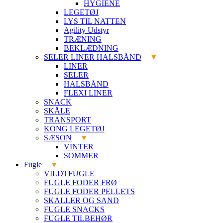
HYGIENE
LEGETØJ
LYS TIL NATTEN
Agility Udstyr
TRÆNING
BEKLÆDNING
SELER LINER HALSBÅND
LINER
SELER
HALSBÅND
FLEXI LINER
SNACK
SKÅLE
TRANSPORT
KONG LEGETØJ
SÆSON
VINTER
SOMMER
Fugle
VILDTFUGLE
FUGLE FODER FRØ
FUGLE FODER PELLETS
SKALLER OG SAND
FUGLE SNACKS
FUGLE TILBEHØR