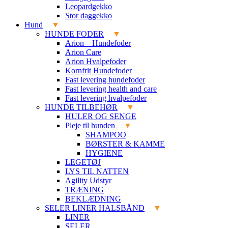
Leopardgekko
Stor daggekko
Hund
HUNDE FODER
Arion – Hundefoder
Arion Care
Arion Hvalpefoder
Kornfrit Hundefoder
Fast levering hundefoder
Fast levering health and care
Fast levering hvalpefoder
HUNDE TILBEHØR
HULER OG SENGE
Pleje til hunden
SHAMPOO
BØRSTER & KAMME
HYGIENE
LEGETØJ
LYS TIL NATTEN
Agility Udstyr
TRÆNING
BEKLÆDNING
SELER LINER HALSBÅND
LINER
SELER