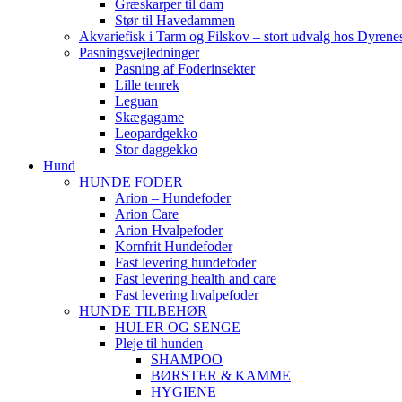
Græskarper til dam
Stør til Havedammen
Akvariefisk i Tarm og Filskov – stort udvalg hos Dyrene
Pasningsvejledninger
Pasning af Foderinsekter
Lille tenrek
Leguan
Skægagame
Leopardgekko
Stor daggekko
Hund
HUNDE FODER
Arion – Hundefoder
Arion Care
Arion Hvalpefoder
Kornfrit Hundefoder
Fast levering hundefoder
Fast levering health and care
Fast levering hvalpefoder
HUNDE TILBEHØR
HULER OG SENGE
Pleje til hunden
SHAMPOO
BØRSTER & KAMME
HYGIENE