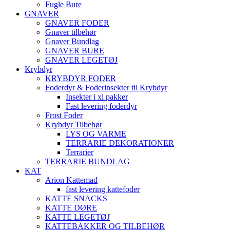
Fugle Bure
GNAVER
GNAVER FODER
Gnaver tilbehør
Gnaver Bundlag
GNAVER BURE
GNAVER LEGETØJ
Krybdyr
KRYBDYR FODER
Foderdyr & Foderinsekter til Krybdyr
Insekter i xl pakker
Fast levering foderdyr
Frost Foder
Krybdyr Tilbehør
LYS OG VARME
TERRARIE DEKORATIONER
Terrarier
TERRARIE BUNDLAG
KAT
Arion Kattemad
fast levering kattefoder
KATTE SNACKS
KATTE DØRE
KATTE LEGETØJ
KATTEBAKKER OG TILBEHØR