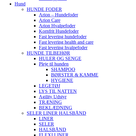
Hund
HUNDE FODER
Arion – Hundefoder
Arion Care
Arion Hvalpefoder
Kornfrit Hundefoder
Fast levering hundefoder
Fast levering health and care
Fast levering hvalpefoder
HUNDE TILBEHØR
HULER OG SENGE
Pleje til hunden
SHAMPOO
BØRSTER & KAMME
HYGIENE
LEGETØJ
LYS TIL NATTEN
Agility Udstyr
TRÆNING
BEKLÆDNING
SELER LINER HALSBÅND
LINER
SELER
HALSBÅND
FLEXI LINER