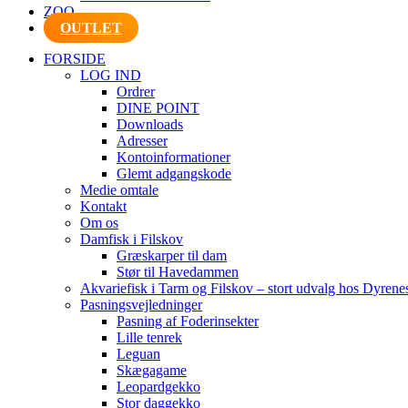
ZOO
OUTLET
FORSIDE
LOG IND
Ordrer
DINE POINT
Downloads
Adresser
Kontoinformationer
Glemt adgangskode
Medie omtale
Kontakt
Om os
Damfisk i Filskov
Græskarper til dam
Stør til Havedammen
Akvariefisk i Tarm og Filskov – stort udvalg hos Dyrene
Pasningsvejledninger
Pasning af Foderinsekter
Lille tenrek
Leguan
Skægagame
Leopardgekko
Stor daggekko