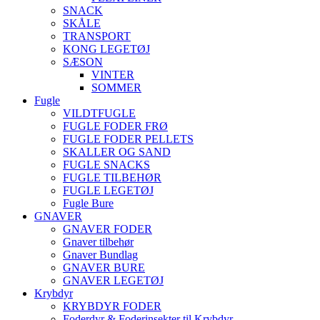
SNACK
SKÅLE
TRANSPORT
KONG LEGETØJ
SÆSON
VINTER
SOMMER
Fugle
VILDTFUGLE
FUGLE FODER FRØ
FUGLE FODER PELLETS
SKALLER OG SAND
FUGLE SNACKS
FUGLE TILBEHØR
FUGLE LEGETØJ
Fugle Bure
GNAVER
GNAVER FODER
Gnaver tilbehør
Gnaver Bundlag
GNAVER BURE
GNAVER LEGETØJ
Krybdyr
KRYBDYR FODER
Foderdyr & Foderinsekter til Krybdyr