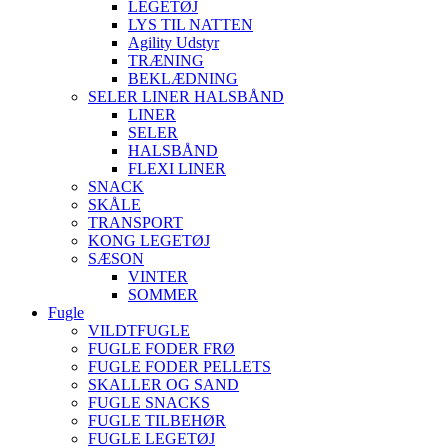
LEGETØJ
LYS TIL NATTEN
Agility Udstyr
TRÆNING
BEKLÆDNING
SELER LINER HALSBÅND
LINER
SELER
HALSBÅND
FLEXI LINER
SNACK
SKÅLE
TRANSPORT
KONG LEGETØJ
SÆSON
VINTER
SOMMER
Fugle
VILDTFUGLE
FUGLE FODER FRØ
FUGLE FODER PELLETS
SKALLER OG SAND
FUGLE SNACKS
FUGLE TILBEHØR
FUGLE LEGETØJ