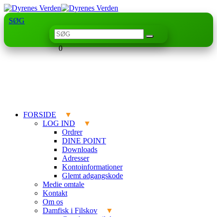
SØG
0
FORSIDE
LOG IND
Ordrer
DINE POINT
Downloads
Adresser
Kontoinformationer
Glemt adgangskode
Medie omtale
Kontakt
Om os
Damfisk i Filskov