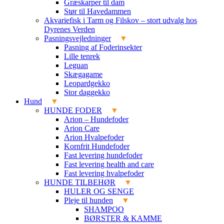
Græskarper til dam
Stør til Havedammen
Akvariefisk i Tarm og Filskov – stort udvalg hos
Dyrenes Verden
Pasningsvejledninger
Pasning af Foderinsekter
Lille tenrek
Leguan
Skægagame
Leopardgekko
Stor daggekko
Hund
HUNDE FODER
Arion – Hundefoder
Arion Care
Arion Hvalpefoder
Kornfrit Hundefoder
Fast levering hundefoder
Fast levering health and care
Fast levering hvalpefoder
HUNDE TILBEHØR
HULER OG SENGE
Pleje til hunden
SHAMPOO
BØRSTER & KAMME