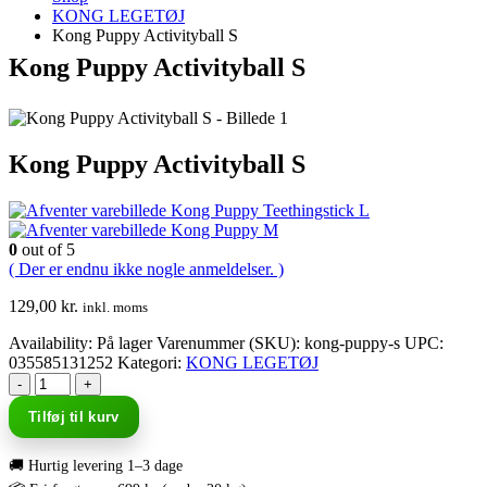
KONG LEGETØJ
Kong Puppy Activityball S
Kong Puppy Activityball S
Kong Puppy Activityball S
Kong Puppy Teethingstick L
Kong Puppy M
0
out of 5
( Der er endnu ikke nogle anmeldelser. )
129,00
kr.
inkl. moms
Availability:
På lager
Varenummer (SKU):
kong-puppy-s
UPC
:
035585131252
Kategori:
KONG LEGETØJ
-
+
Tilføj til kurv
🚚 Hurtig levering 1–3 dage