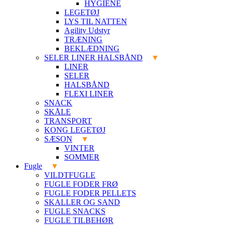
HYGIENE
LEGETØJ
LYS TIL NATTEN
Agility Udstyr
TRÆNING
BEKLÆDNING
SELER LINER HALSBÅND
LINER
SELER
HALSBÅND
FLEXI LINER
SNACK
SKÅLE
TRANSPORT
KONG LEGETØJ
SÆSON
VINTER
SOMMER
Fugle
VILDTFUGLE
FUGLE FODER FRØ
FUGLE FODER PELLETS
SKALLER OG SAND
FUGLE SNACKS
FUGLE TILBEHØR