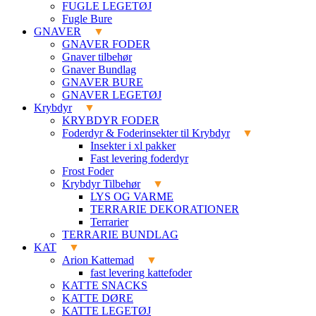
FUGLE LEGETØJ
Fugle Bure
GNAVER
GNAVER FODER
Gnaver tilbehør
Gnaver Bundlag
GNAVER BURE
GNAVER LEGETØJ
Krybdyr
KRYBDYR FODER
Foderdyr & Foderinsekter til Krybdyr
Insekter i xl pakker
Fast levering foderdyr
Frost Foder
Krybdyr Tilbehør
LYS OG VARME
TERRARIE DEKORATIONER
Terrarier
TERRARIE BUNDLAG
KAT
Arion Kattemad
fast levering kattefoder
KATTE SNACKS
KATTE DØRE
KATTE LEGETØJ