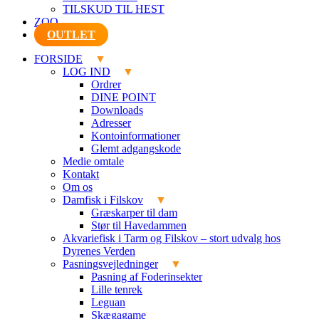
TILSKUD TIL HEST
ZOO
OUTLET
FORSIDE
LOG IND
Ordrer
DINE POINT
Downloads
Adresser
Kontoinformationer
Glemt adgangskode
Medie omtale
Kontakt
Om os
Damfisk i Filskov
Græskarper til dam
Stør til Havedammen
Akvariefisk i Tarm og Filskov – stort udvalg hos
Dyrenes Verden
Pasningsvejledninger
Pasning af Foderinsekter
Lille tenrek
Leguan
Skægagame