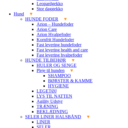
Leopardgekko
Stor daggekko
Hund
HUNDE FODER
Arion – Hundefoder
Arion Care
Arion Hvalpefoder
Kornfrit Hundefoder
Fast levering hundefoder
Fast levering health and care
Fast levering hvalpefoder
HUNDE TILBEHØR
HULER OG SENGE
Pleje til hunden
SHAMPOO
BØRSTER & KAMME
HYGIENE
LEGETØJ
LYS TIL NATTEN
Agility Udstyr
TRÆNING
BEKLÆDNING
SELER LINER HALSBÅND
LINER
SELER