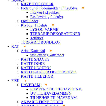
KRYBDYR FODER
Foderdyr & Foderinsekter til Krybdyr
Insekter i xl pakker
Fast levering foderdyr
Frost Foder
Krybdyr Tilbehør
LYS OG VARME
TERRARIE DEKORATIONER
Terrarier
TERRARIE BUNDLAG
KAT
Arion Kattemad
fast levering kattefoder
KATTE SNACKS
KATTE DØRE
KATTE LEGETØJ
KATTEBAKKER OG TILBEHØR
KATTE TILBEHØR
FISK
HAVEDAM
PUMPER / FILTRE HAVEDAM
UV TIL HAVEDAMMEN
TILHEHØR TIL HAVEDAM
AKVARIE FISKE FODER