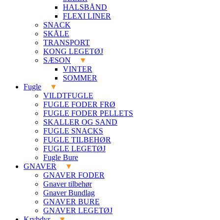
HALSBÅND
FLEXI LINER
SNACK
SKÅLE
TRANSPORT
KONG LEGETØJ
SÆSON
VINTER
SOMMER
Fugle
VILDTFUGLE
FUGLE FODER FRØ
FUGLE FODER PELLETS
SKALLER OG SAND
FUGLE SNACKS
FUGLE TILBEHØR
FUGLE LEGETØJ
Fugle Bure
GNAVER
GNAVER FODER
Gnaver tilbehør
Gnaver Bundlag
GNAVER BURE
GNAVER LEGETØJ
Krybdyr