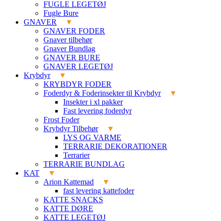
FUGLE LEGETØJ
Fugle Bure
GNAVER
GNAVER FODER
Gnaver tilbehør
Gnaver Bundlag
GNAVER BURE
GNAVER LEGETØJ
Krybdyr
KRYBDYR FODER
Foderdyr & Foderinsekter til Krybdyr
Insekter i xl pakker
Fast levering foderdyr
Frost Foder
Krybdyr Tilbehør
LYS OG VARME
TERRARIE DEKORATIONER
Terrarier
TERRARIE BUNDLAG
KAT
Arion Kattemad
fast levering kattefoder
KATTE SNACKS
KATTE DØRE
KATTE LEGETØJ