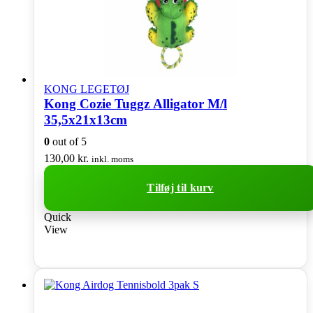
KONG LEGETØJ
Kong Cozie Tuggz Alligator M/l
35,5x21x13cm
0
out of 5
130,00
kr.
inkl. moms
Tilføj til kurv
Quick
View