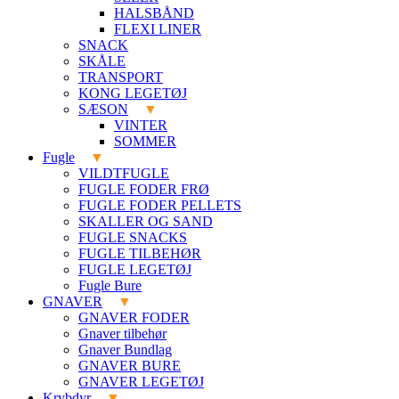
HALSBÅND
FLEXI LINER
SNACK
SKÅLE
TRANSPORT
KONG LEGETØJ
SÆSON
VINTER
SOMMER
Fugle
VILDTFUGLE
FUGLE FODER FRØ
FUGLE FODER PELLETS
SKALLER OG SAND
FUGLE SNACKS
FUGLE TILBEHØR
FUGLE LEGETØJ
Fugle Bure
GNAVER
GNAVER FODER
Gnaver tilbehør
Gnaver Bundlag
GNAVER BURE
GNAVER LEGETØJ
Krybdyr