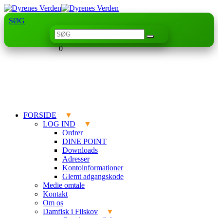
SØG
0
FORSIDE
LOG IND
Ordrer
DINE POINT
Downloads
Adresser
Kontoinformationer
Glemt adgangskode
Medie omtale
Kontakt
Om os
Damfisk i Filskov