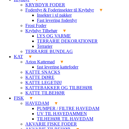
KRYBDYR FODER
Foderdyr & Foderinsekter til Krybdyr
Insekter i xl pakker
Fast levering foderdyr
Frost Foder
Krybdyr Tilbehør
LYS OG VARME
TERRARIE DEKORATIONER
Terrarier
TERRARIE BUNDLAG
KAT
Arion Kattemad
fast levering kattefoder
KATTE SNACKS
KATTE DØRE
KATTE LEGETØJ
KATTEBAKKER OG TILBEHØR
KATTE TILBEHØR
FISK
HAVEDAM
PUMPER / FILTRE HAVEDAM
UV TIL HAVEDAMMEN
TILHEHØR TIL HAVEDAM
AKVARIE FISKE FODER