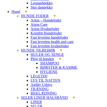
Leopardgekko
Stor daggekko
Hund
HUNDE FODER
Arion – Hundefoder
Arion Care
Arion Hvalpefoder
Kornfrit Hundefoder
Fast levering hundefoder
Fast levering health and care
Fast levering hvalpefoder
HUNDE TILBEHØR
HULER OG SENGE
Pleje til hunden
SHAMPOO
BØRSTER & KAMME
HYGIENE
LEGETØJ
LYS TIL NATTEN
Agility Udstyr
TRÆNING
BEKLÆDNING
SELER LINER HALSBÅND
LINER
SELER