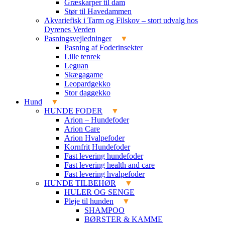
Græskarper til dam
Stør til Havedammen
Akvariefisk i Tarm og Filskov – stort udvalg hos
Dyrenes Verden
Pasningsvejledninger
Pasning af Foderinsekter
Lille tenrek
Leguan
Skægagame
Leopardgekko
Stor daggekko
Hund
HUNDE FODER
Arion – Hundefoder
Arion Care
Arion Hvalpefoder
Kornfrit Hundefoder
Fast levering hundefoder
Fast levering health and care
Fast levering hvalpefoder
HUNDE TILBEHØR
HULER OG SENGE
Pleje til hunden
SHAMPOO
BØRSTER & KAMME