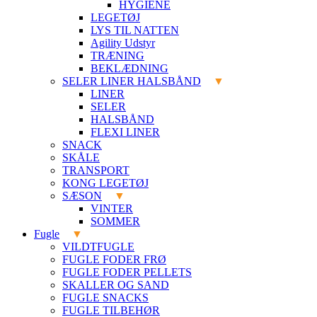
HYGIENE
LEGETØJ
LYS TIL NATTEN
Agility Udstyr
TRÆNING
BEKLÆDNING
SELER LINER HALSBÅND
LINER
SELER
HALSBÅND
FLEXI LINER
SNACK
SKÅLE
TRANSPORT
KONG LEGETØJ
SÆSON
VINTER
SOMMER
Fugle
VILDTFUGLE
FUGLE FODER FRØ
FUGLE FODER PELLETS
SKALLER OG SAND
FUGLE SNACKS
FUGLE TILBEHØR