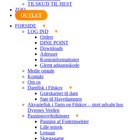
TILSKUD TIL HEST
ZOO
OUTLET
FORSIDE
LOG IND
Ordrer
DINE POINT
Downloads
Adresser
Kontoinformationer
Glemt adgangskode
Medie omtale
Kontakt
Om os
Damfisk i Filskov
Græskarper til dam
Stør til Havedammen
Akvariefisk i Tarm og Filskov – stort udvalg hos
Dyrenes Verden
Pasningsvejledninger
Pasning af Foderinsekter
Lille tenrek
Leguan
Skægagame