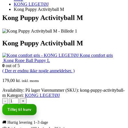
KONG LEGETØJ
Kong Puppy Activityball M
Kong Puppy Activityball M
Kong Puppy Activityball M
Kong comfort gris
Kong Rope Ball Puppy L
0
out of 5
( Der er endnu ikke nogle anmeldelser. )
179,00
kr.
inkl. moms
Availability:
På lager
Varenummer (SKU):
kong-puppy-activityball-
m
Kategori:
KONG LEGETØJ
-
+
Tilføj til kurv
🚚 Hurtig levering 1–3 dage