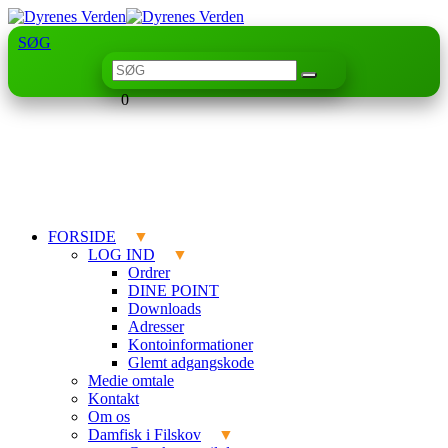
SØG
0
FORSIDE
LOG IND
Ordrer
DINE POINT
Downloads
Adresser
Kontoinformationer
Glemt adgangskode
Medie omtale
Kontakt
Om os
Damfisk i Filskov