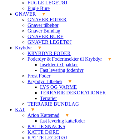
FUGLE LEGETØJ
Fugle Bure
GNAVER
GNAVER FODER
Gnaver tilbehør
Gnaver Bundlag
GNAVER BURE
GNAVER LEGETØJ
Krybdyr
KRYBDYR FODER
Foderdyr & Foderinsekter til Krybdyr
Insekter i xl pakker
Fast levering foderdyr
Frost Foder
Krybdyr Tilbehør
LYS OG VARME
TERRARIE DEKORATIONER
Terrarier
TERRARIE BUNDLAG
KAT
Arion Kattemad
fast levering kattefoder
KATTE SNACKS
KATTE DØRE
KATTE LEGETØJ