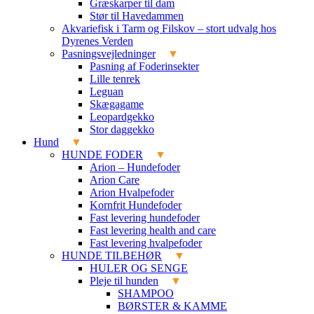
Græskarper til dam
Stør til Havedammen
Akvariefisk i Tarm og Filskov – stort udvalg hos
Dyrenes Verden
Pasningsvejledninger
Pasning af Foderinsekter
Lille tenrek
Leguan
Skægagame
Leopardgekko
Stor daggekko
Hund
HUNDE FODER
Arion – Hundefoder
Arion Care
Arion Hvalpefoder
Kornfrit Hundefoder
Fast levering hundefoder
Fast levering health and care
Fast levering hvalpefoder
HUNDE TILBEHØR
HULER OG SENGE
Pleje til hunden
SHAMPOO
BØRSTER & KAMME