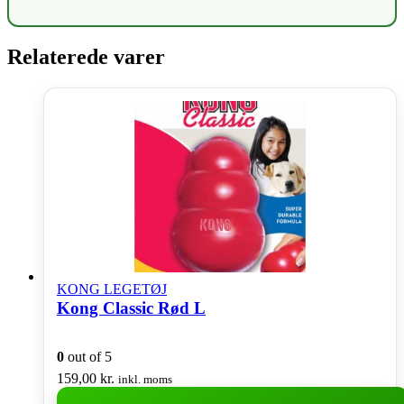
Relaterede varer
KONG LEGETØJ
Kong Classic Rød L
0
out of 5
159,00
kr.
inkl. moms