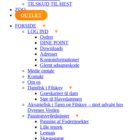
TILSKUD TIL HEST
ZOO
OUTLET
FORSIDE
LOG IND
Ordrer
DINE POINT
Downloads
Adresser
Kontoinformationer
Glemt adgangskode
Medie omtale
Kontakt
Om os
Damfisk i Filskov
Græskarper til dam
Stør til Havedammen
Akvariefisk i Tarm og Filskov – stort udvalg hos
Dyrenes Verden
Pasningsvejledninger
Pasning af Foderinsekter
Lille tenrek
Leguan
Skægagame