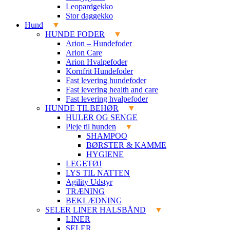
Leopardgekko
Stor daggekko
Hund
HUNDE FODER
Arion – Hundefoder
Arion Care
Arion Hvalpefoder
Kornfrit Hundefoder
Fast levering hundefoder
Fast levering health and care
Fast levering hvalpefoder
HUNDE TILBEHØR
HULER OG SENGE
Pleje til hunden
SHAMPOO
BØRSTER & KAMME
HYGIENE
LEGETØJ
LYS TIL NATTEN
Agility Udstyr
TRÆNING
BEKLÆDNING
SELER LINER HALSBÅND
LINER
SELER