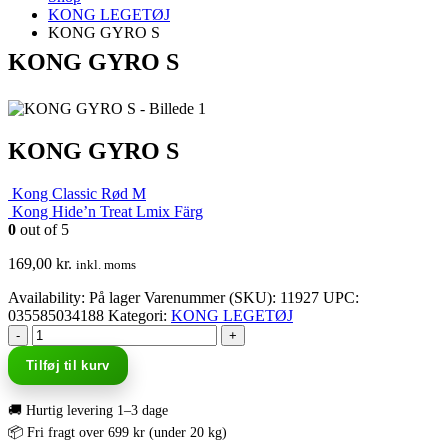
KONG LEGETØJ
KONG GYRO S
KONG GYRO S
KONG GYRO S
Kong Classic Rød M
Kong Hide’n Treat Lmix Färg
0
out of 5
169,00
kr.
inkl. moms
Availability:
På lager
Varenummer (SKU):
11927
UPC
:
035585034188
Kategori:
KONG LEGETØJ
-
+
Tilføj til kurv
🚚 Hurtig levering 1–3 dage
📦 Fri fragt over 699 kr (under 20 kg)