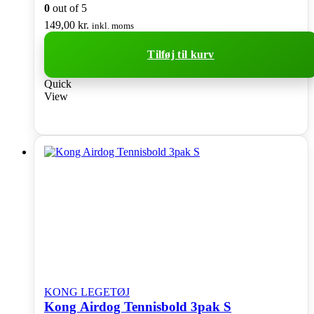
0
out of 5
149,00
kr.
inkl. moms
Tilføj til kurv
Quick
View
KONG LEGETØJ
Kong Airdog Tennisbold 3pak S