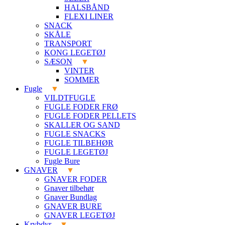
HALSBÅND
FLEXI LINER
SNACK
SKÅLE
TRANSPORT
KONG LEGETØJ
SÆSON
VINTER
SOMMER
Fugle
VILDTFUGLE
FUGLE FODER FRØ
FUGLE FODER PELLETS
SKALLER OG SAND
FUGLE SNACKS
FUGLE TILBEHØR
FUGLE LEGETØJ
Fugle Bure
GNAVER
GNAVER FODER
Gnaver tilbehør
Gnaver Bundlag
GNAVER BURE
GNAVER LEGETØJ
Krybdyr