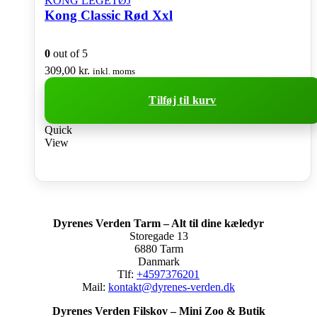
KONG LEGETØJ
Kong Classic Rød Xxl
0
out of 5
309,00
kr.
inkl. moms
Tilføj til kurv
Quick
View
Dyrenes Verden Tarm – Alt til dine kæledyr
Storegade 13
6880 Tarm
Danmark
Tlf:
+4597376201
Mail:
kontakt@dyrenes-verden.dk
Dyrenes Verden Filskov – Mini Zoo & Butik