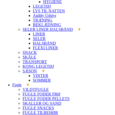
HYGIENE
LEGETØJ
LYS TIL NATTEN
Agility Udstyr
TRÆNING
BEKLÆDNING
SELER LINER HALSBÅND
LINER
SELER
HALSBÅND
FLEXI LINER
SNACK
SKÅLE
TRANSPORT
KONG LEGETØJ
SÆSON
VINTER
SOMMER
Fugle
VILDTFUGLE
FUGLE FODER FRØ
FUGLE FODER PELLETS
SKALLER OG SAND
FUGLE SNACKS
FUGLE TILBEHØR