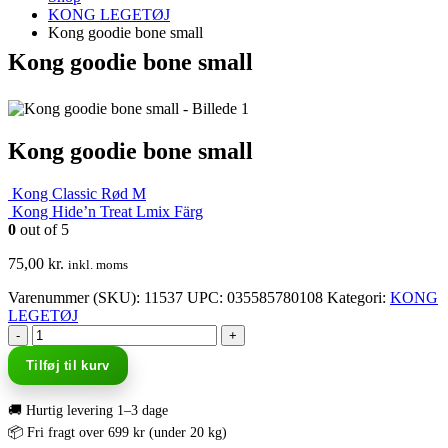
KONG LEGETØJ
Kong goodie bone small
Kong goodie bone small
Kong goodie bone small
Kong Classic Rød M
Kong Hide’n Treat Lmix Färg
0
out of 5
75,00
kr.
inkl. moms
Varenummer (SKU):
11537
UPC
:
035585780108
Kategori:
KONG
LEGETØJ
-
+
Tilføj til kurv
🚚 Hurtig levering 1–3 dage
📦 Fri fragt over 699 kr (under 20 kg)