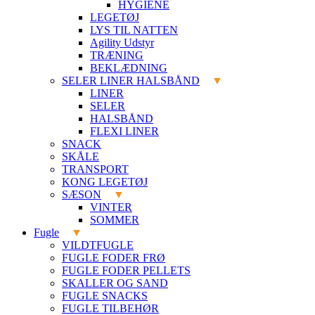
HYGIENE
LEGETØJ
LYS TIL NATTEN
Agility Udstyr
TRÆNING
BEKLÆDNING
SELER LINER HALSBÅND
LINER
SELER
HALSBÅND
FLEXI LINER
SNACK
SKÅLE
TRANSPORT
KONG LEGETØJ
SÆSON
VINTER
SOMMER
Fugle
VILDTFUGLE
FUGLE FODER FRØ
FUGLE FODER PELLETS
SKALLER OG SAND
FUGLE SNACKS
FUGLE TILBEHØR