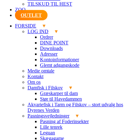
TILSKUD TIL HEST
ZOO
OUTLET
FORSIDE
LOG IND
Ordrer
DINE POINT
Downloads
Adresser
Kontoinformationer
Glemt adgangskode
Medie omtale
Kontakt
Om os
Damfisk i Filskov
Græskarper til dam
Stør til Havedammen
Akvariefisk i Tarm og Filskov – stort udvalg hos
Dyrenes Verden
Pasningsvejledninger
Pasning af Foderinsekter
Lille tenrek
Leguan
Skægagame