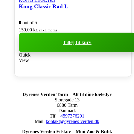
KONG LEGETØJ
Kong Classic Rød L
0
out of 5
159,00
kr.
inkl. moms
Tilføj til kurv
Quick
View
Dyrenes Verden Tarm – Alt til dine kæledyr
Storegade 13
6880 Tarm
Danmark
Tlf:
+4597376201
Mail:
kontakt@dyrenes-verden.dk
Dyrenes Verden Filskov – Mini Zoo & Butik