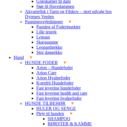
Græskarper til dam
Stør til Havedammen
Akvariefisk i Tarm og Filskov – stort udvalg hos
Dyrenes Verden
Pasningsvejledninger
Pasning af Foderinsekter
Lille tenrek
Leguan
Skægagame
Leopardgekko
Stor daggekko
Hund
HUNDE FODER
Arion – Hundefoder
Arion Care
Arion Hvalpefoder
Kornfrit Hundefoder
Fast levering hundefoder
Fast levering health and care
Fast levering hvalpefoder
HUNDE TILBEHØR
HULER OG SENGE
Pleje til hunden
SHAMPOO
BØRSTER & KAMME