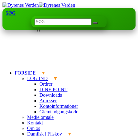
SØG
0
FORSIDE
LOG IND
Ordrer
DINE POINT
Downloads
Adresser
Kontoinformationer
Glemt adgangskode
Medie omtale
Kontakt
Om os
Damfisk i Filskov