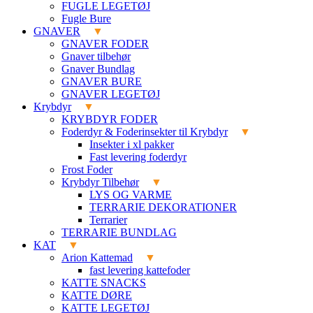
FUGLE LEGETØJ
Fugle Bure
GNAVER
GNAVER FODER
Gnaver tilbehør
Gnaver Bundlag
GNAVER BURE
GNAVER LEGETØJ
Krybdyr
KRYBDYR FODER
Foderdyr & Foderinsekter til Krybdyr
Insekter i xl pakker
Fast levering foderdyr
Frost Foder
Krybdyr Tilbehør
LYS OG VARME
TERRARIE DEKORATIONER
Terrarier
TERRARIE BUNDLAG
KAT
Arion Kattemad
fast levering kattefoder
KATTE SNACKS
KATTE DØRE
KATTE LEGETØJ