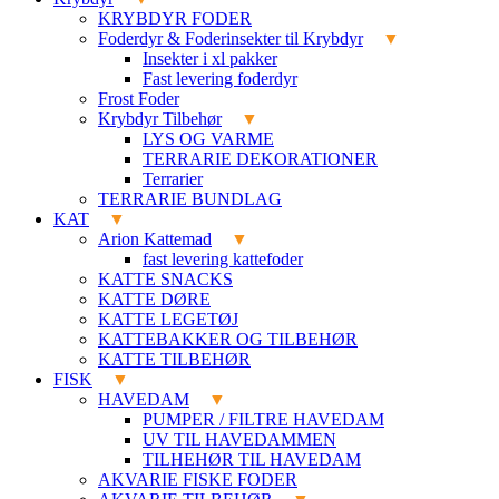
KRYBDYR FODER
Foderdyr & Foderinsekter til Krybdyr
Insekter i xl pakker
Fast levering foderdyr
Frost Foder
Krybdyr Tilbehør
LYS OG VARME
TERRARIE DEKORATIONER
Terrarier
TERRARIE BUNDLAG
KAT
Arion Kattemad
fast levering kattefoder
KATTE SNACKS
KATTE DØRE
KATTE LEGETØJ
KATTEBAKKER OG TILBEHØR
KATTE TILBEHØR
FISK
HAVEDAM
PUMPER / FILTRE HAVEDAM
UV TIL HAVEDAMMEN
TILHEHØR TIL HAVEDAM
AKVARIE FISKE FODER