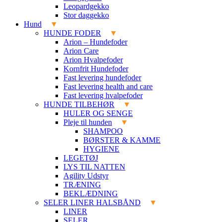
Leopardgekko
Stor daggekko
Hund
HUNDE FODER
Arion – Hundefoder
Arion Care
Arion Hvalpefoder
Kornfrit Hundefoder
Fast levering hundefoder
Fast levering health and care
Fast levering hvalpefoder
HUNDE TILBEHØR
HULER OG SENGE
Pleje til hunden
SHAMPOO
BØRSTER & KAMME
HYGIENE
LEGETØJ
LYS TIL NATTEN
Agility Udstyr
TRÆNING
BEKLÆDNING
SELER LINER HALSBÅND
LINER
SELER