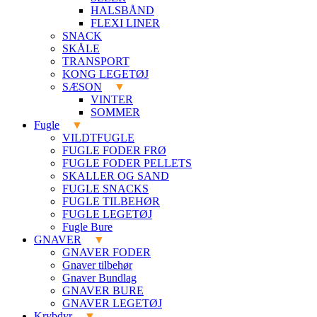
HALSBÅND
FLEXI LINER
SNACK
SKÅLE
TRANSPORT
KONG LEGETØJ
SÆSON
VINTER
SOMMER
Fugle
VILDTFUGLE
FUGLE FODER FRØ
FUGLE FODER PELLETS
SKALLER OG SAND
FUGLE SNACKS
FUGLE TILBEHØR
FUGLE LEGETØJ
Fugle Bure
GNAVER
GNAVER FODER
Gnaver tilbehør
Gnaver Bundlag
GNAVER BURE
GNAVER LEGETØJ
Krybdyr