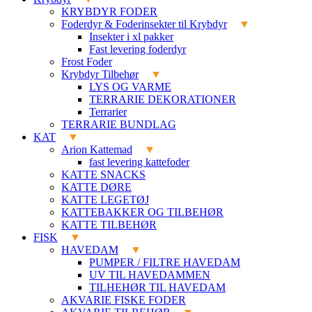
KRYBDYR FODER
Foderdyr & Foderinsekter til Krybdyr
Insekter i xl pakker
Fast levering foderdyr
Frost Foder
Krybdyr Tilbehør
LYS OG VARME
TERRARIE DEKORATIONER
Terrarier
TERRARIE BUNDLAG
KAT
Arion Kattemad
fast levering kattefoder
KATTE SNACKS
KATTE DØRE
KATTE LEGETØJ
KATTEBAKKER OG TILBEHØR
KATTE TILBEHØR
FISK
HAVEDAM
PUMPER / FILTRE HAVEDAM
UV TIL HAVEDAMMEN
TILHEHØR TIL HAVEDAM
AKVARIE FISKE FODER