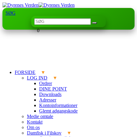
SØG
0
FORSIDE
LOG IND
Ordrer
DINE POINT
Downloads
Adresser
Kontoinformationer
Glemt adgangskode
Medie omtale
Kontakt
Om os
Damfisk i Filskov