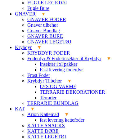
FUGLE LEGETØJ
Fugle Bure
GNAVER
GNAVER FODER
Gnaver tilbehør
Gnaver Bundlag
GNAVER BURE
GNAVER LEGETØJ
Krybdyr
KRYBDYR FODER
Foderdyr & Foderinsekter til Krybdyr
Insekter i xl pakker
Fast levering foderdyr
Frost Foder
Krybdyr Tilbehør
LYS OG VARME
TERRARIE DEKORATIONER
Terrarier
TERRARIE BUNDLAG
KAT
Arion Kattemad
fast levering kattefoder
KATTE SNACKS
KATTE DØRE
KATTE LEGETØJ