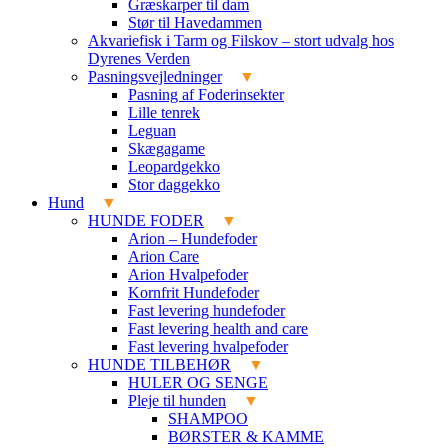
Græskarper til dam
Stør til Havedammen
Akvariefisk i Tarm og Filskov – stort udvalg hos
Dyrenes Verden
Pasningsvejledninger
Pasning af Foderinsekter
Lille tenrek
Leguan
Skægagame
Leopardgekko
Stor daggekko
Hund
HUNDE FODER
Arion – Hundefoder
Arion Care
Arion Hvalpefoder
Kornfrit Hundefoder
Fast levering hundefoder
Fast levering health and care
Fast levering hvalpefoder
HUNDE TILBEHØR
HULER OG SENGE
Pleje til hunden
SHAMPOO
BØRSTER & KAMME