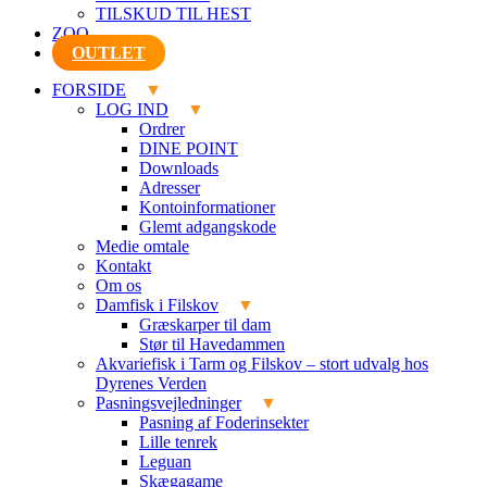
TILSKUD TIL HEST
ZOO
OUTLET
FORSIDE
LOG IND
Ordrer
DINE POINT
Downloads
Adresser
Kontoinformationer
Glemt adgangskode
Medie omtale
Kontakt
Om os
Damfisk i Filskov
Græskarper til dam
Stør til Havedammen
Akvariefisk i Tarm og Filskov – stort udvalg hos
Dyrenes Verden
Pasningsvejledninger
Pasning af Foderinsekter
Lille tenrek
Leguan
Skægagame