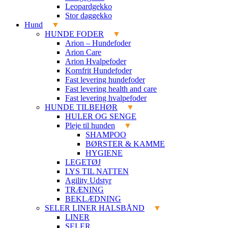
Leopardgekko
Stor daggekko
Hund
HUNDE FODER
Arion – Hundefoder
Arion Care
Arion Hvalpefoder
Kornfrit Hundefoder
Fast levering hundefoder
Fast levering health and care
Fast levering hvalpefoder
HUNDE TILBEHØR
HULER OG SENGE
Pleje til hunden
SHAMPOO
BØRSTER & KAMME
HYGIENE
LEGETØJ
LYS TIL NATTEN
Agility Udstyr
TRÆNING
BEKLÆDNING
SELER LINER HALSBÅND
LINER
SELER