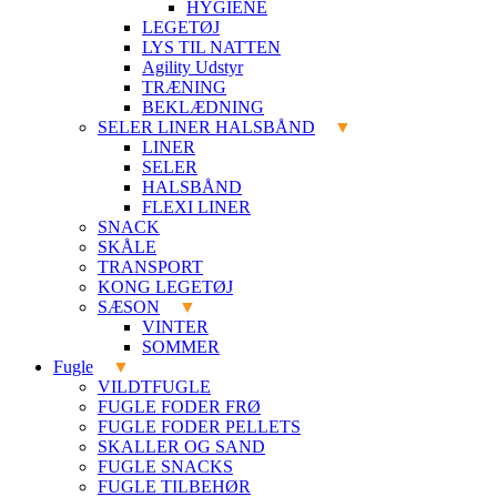
HYGIENE
LEGETØJ
LYS TIL NATTEN
Agility Udstyr
TRÆNING
BEKLÆDNING
SELER LINER HALSBÅND
LINER
SELER
HALSBÅND
FLEXI LINER
SNACK
SKÅLE
TRANSPORT
KONG LEGETØJ
SÆSON
VINTER
SOMMER
Fugle
VILDTFUGLE
FUGLE FODER FRØ
FUGLE FODER PELLETS
SKALLER OG SAND
FUGLE SNACKS
FUGLE TILBEHØR