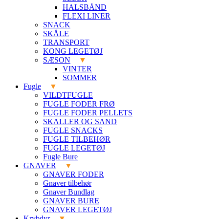
HALSBÅND
FLEXI LINER
SNACK
SKÅLE
TRANSPORT
KONG LEGETØJ
SÆSON
VINTER
SOMMER
Fugle
VILDTFUGLE
FUGLE FODER FRØ
FUGLE FODER PELLETS
SKALLER OG SAND
FUGLE SNACKS
FUGLE TILBEHØR
FUGLE LEGETØJ
Fugle Bure
GNAVER
GNAVER FODER
Gnaver tilbehør
Gnaver Bundlag
GNAVER BURE
GNAVER LEGETØJ
Krybdyr