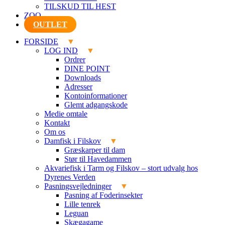
TILSKUD TIL HEST
ZOO
OUTLET
FORSIDE
LOG IND
Ordrer
DINE POINT
Downloads
Adresser
Kontoinformationer
Glemt adgangskode
Medie omtale
Kontakt
Om os
Damfisk i Filskov
Græskarper til dam
Stør til Havedammen
Akvariefisk i Tarm og Filskov – stort udvalg hos
Dyrenes Verden
Pasningsvejledninger
Pasning af Foderinsekter
Lille tenrek
Leguan
Skægagame