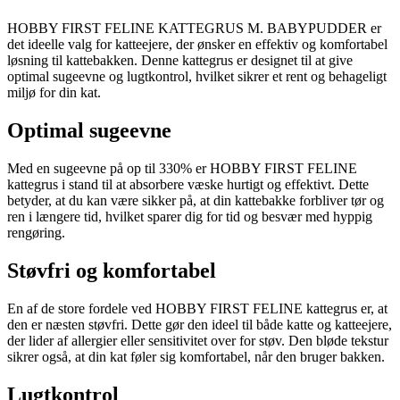
HOBBY FIRST FELINE KATTEGRUS M. BABYPUDDER er
det ideelle valg for katteejere, der ønsker en effektiv og komfortabel
løsning til kattebakken. Denne kattegrus er designet til at give
optimal sugeevne og lugtkontrol, hvilket sikrer et rent og behageligt
miljø for din kat.
Optimal sugeevne
Med en sugeevne på op til 330% er HOBBY FIRST FELINE
kattegrus i stand til at absorbere væske hurtigt og effektivt. Dette
betyder, at du kan være sikker på, at din kattebakke forbliver tør og
ren i længere tid, hvilket sparer dig for tid og besvær med hyppig
rengøring.
Støvfri og komfortabel
En af de store fordele ved HOBBY FIRST FELINE kattegrus er, at
den er næsten støvfri. Dette gør den ideel til både katte og katteejere,
der lider af allergier eller sensitivitet over for støv. Den bløde tekstur
sikrer også, at din kat føler sig komfortabel, når den bruger bakken.
Lugtkontrol