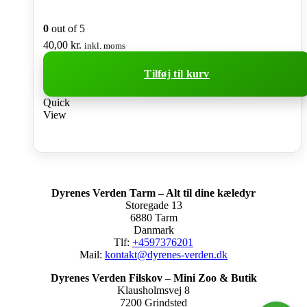
0
out of 5
40,00
kr.
inkl. moms
Tilføj til kurv
Quick
View
Dyrenes Verden Tarm – Alt til dine kæledyr
Storegade 13
6880 Tarm
Danmark
Tlf:
+4597376201
Mail:
kontakt@dyrenes-verden.dk
Dyrenes Verden Filskov – Mini Zoo & Butik
Klausholmsvej 8
7200 Grindsted