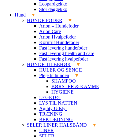
Leopardgekko
Stor daggekko
Hund
HUNDE FODER
Arion – Hundefoder
Arion Care
Arion Hvalpefoder
Kornfrit Hundefoder
Fast levering hundefoder
Fast levering health and care
Fast levering hvalpefoder
HUNDE TILBEHØR
HULER OG SENGE
Pleje til hunden
SHAMPOO
BØRSTER & KAMME
HYGIENE
LEGETØJ
LYS TIL NATTEN
Agility Udstyr
TRÆNING
BEKLÆDNING
SELER LINER HALSBÅND
LINER
SELER