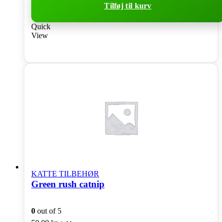
Tilføj til kurv
Quick
View
KATTE TILBEHØR
Green rush catnip
0
out of 5