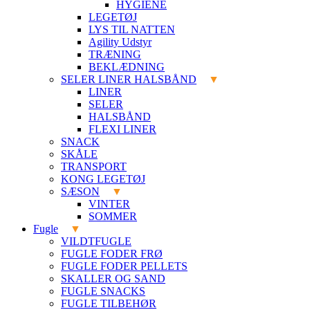
HYGIENE
LEGETØJ
LYS TIL NATTEN
Agility Udstyr
TRÆNING
BEKLÆDNING
SELER LINER HALSBÅND
LINER
SELER
HALSBÅND
FLEXI LINER
SNACK
SKÅLE
TRANSPORT
KONG LEGETØJ
SÆSON
VINTER
SOMMER
Fugle
VILDTFUGLE
FUGLE FODER FRØ
FUGLE FODER PELLETS
SKALLER OG SAND
FUGLE SNACKS
FUGLE TILBEHØR