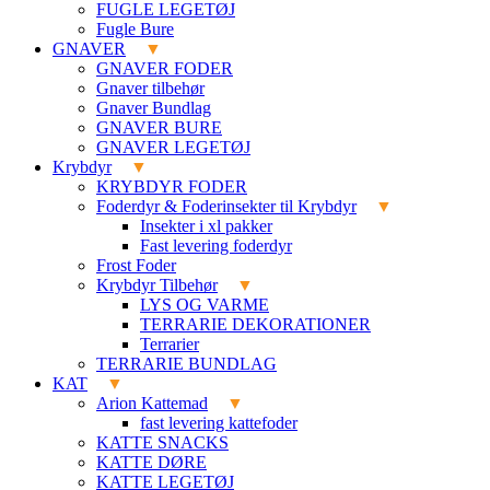
FUGLE LEGETØJ
Fugle Bure
GNAVER
GNAVER FODER
Gnaver tilbehør
Gnaver Bundlag
GNAVER BURE
GNAVER LEGETØJ
Krybdyr
KRYBDYR FODER
Foderdyr & Foderinsekter til Krybdyr
Insekter i xl pakker
Fast levering foderdyr
Frost Foder
Krybdyr Tilbehør
LYS OG VARME
TERRARIE DEKORATIONER
Terrarier
TERRARIE BUNDLAG
KAT
Arion Kattemad
fast levering kattefoder
KATTE SNACKS
KATTE DØRE
KATTE LEGETØJ