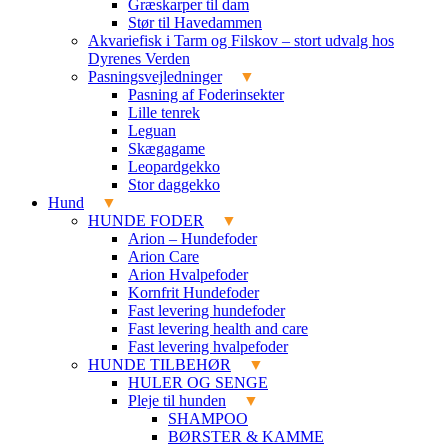
Græskarper til dam
Stør til Havedammen
Akvariefisk i Tarm og Filskov – stort udvalg hos
Dyrenes Verden
Pasningsvejledninger
Pasning af Foderinsekter
Lille tenrek
Leguan
Skægagame
Leopardgekko
Stor daggekko
Hund
HUNDE FODER
Arion – Hundefoder
Arion Care
Arion Hvalpefoder
Kornfrit Hundefoder
Fast levering hundefoder
Fast levering health and care
Fast levering hvalpefoder
HUNDE TILBEHØR
HULER OG SENGE
Pleje til hunden
SHAMPOO
BØRSTER & KAMME