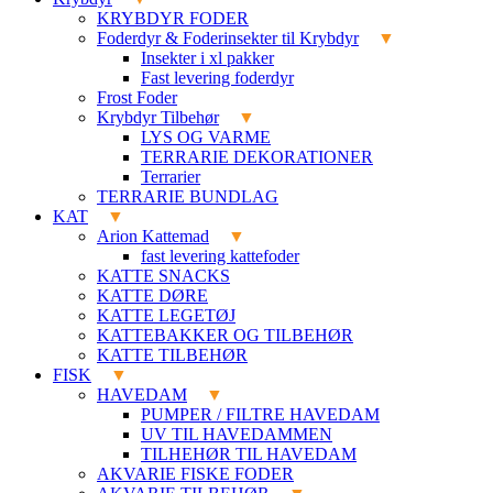
KRYBDYR FODER
Foderdyr & Foderinsekter til Krybdyr
Insekter i xl pakker
Fast levering foderdyr
Frost Foder
Krybdyr Tilbehør
LYS OG VARME
TERRARIE DEKORATIONER
Terrarier
TERRARIE BUNDLAG
KAT
Arion Kattemad
fast levering kattefoder
KATTE SNACKS
KATTE DØRE
KATTE LEGETØJ
KATTEBAKKER OG TILBEHØR
KATTE TILBEHØR
FISK
HAVEDAM
PUMPER / FILTRE HAVEDAM
UV TIL HAVEDAMMEN
TILHEHØR TIL HAVEDAM
AKVARIE FISKE FODER