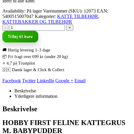
Ideel til alle katte.
Availability:
På lager
Varenummer (SKU):
12073
EAN
:
5400515007047
Kategorier:
KATTE TILBEHØR
,
KATTEBAKKER OG TILBEHØR
-
+
Tilføj til kurv
🚚 Hurtig levering 1–3 dage
📦 Fri fragt over 699 kr (under 20 kg)
⭐ 4,7 på Trustpilot
🇩🇰 Dansk lager & Click & Collect
Facebook
Twitter
LinkedIn
Google +
Email
Beskrivelse
Yderligere information
Beskrivelse
HOBBY FIRST FELINE KATTEGRUS
M. BABYPUDDER