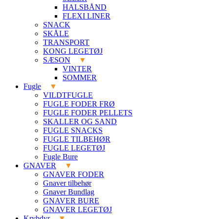
HALSBÅND
FLEXI LINER
SNACK
SKÅLE
TRANSPORT
KONG LEGETØJ
SÆSON
VINTER
SOMMER
Fugle
VILDTFUGLE
FUGLE FODER FRØ
FUGLE FODER PELLETS
SKALLER OG SAND
FUGLE SNACKS
FUGLE TILBEHØR
FUGLE LEGETØJ
Fugle Bure
GNAVER
GNAVER FODER
Gnaver tilbehør
Gnaver Bundlag
GNAVER BURE
GNAVER LEGETØJ
Krybdyr