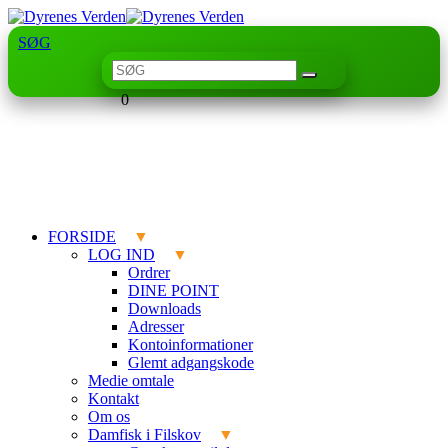
SØG
0
FORSIDE
LOG IND
Ordrer
DINE POINT
Downloads
Adresser
Kontoinformationer
Glemt adgangskode
Medie omtale
Kontakt
Om os
Damfisk i Filskov