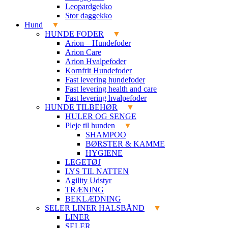
Leopardgekko
Stor daggekko
Hund
HUNDE FODER
Arion – Hundefoder
Arion Care
Arion Hvalpefoder
Kornfrit Hundefoder
Fast levering hundefoder
Fast levering health and care
Fast levering hvalpefoder
HUNDE TILBEHØR
HULER OG SENGE
Pleje til hunden
SHAMPOO
BØRSTER & KAMME
HYGIENE
LEGETØJ
LYS TIL NATTEN
Agility Udstyr
TRÆNING
BEKLÆDNING
SELER LINER HALSBÅND
LINER
SELER