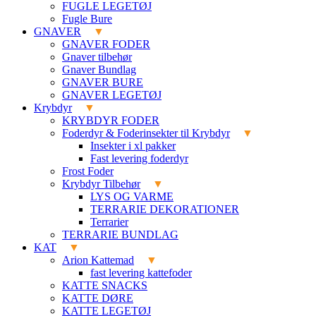
FUGLE LEGETØJ
Fugle Bure
GNAVER
GNAVER FODER
Gnaver tilbehør
Gnaver Bundlag
GNAVER BURE
GNAVER LEGETØJ
Krybdyr
KRYBDYR FODER
Foderdyr & Foderinsekter til Krybdyr
Insekter i xl pakker
Fast levering foderdyr
Frost Foder
Krybdyr Tilbehør
LYS OG VARME
TERRARIE DEKORATIONER
Terrarier
TERRARIE BUNDLAG
KAT
Arion Kattemad
fast levering kattefoder
KATTE SNACKS
KATTE DØRE
KATTE LEGETØJ