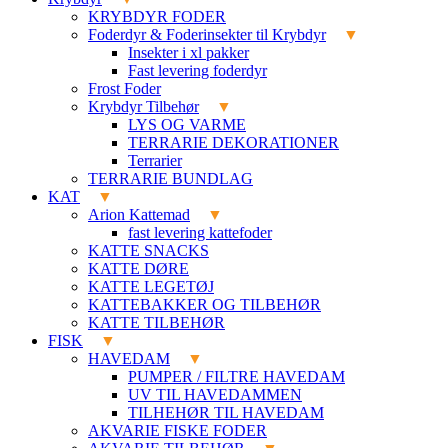
KRYBDYR FODER
Foderdyr & Foderinsekter til Krybdyr
Insekter i xl pakker
Fast levering foderdyr
Frost Foder
Krybdyr Tilbehør
LYS OG VARME
TERRARIE DEKORATIONER
Terrarier
TERRARIE BUNDLAG
KAT
Arion Kattemad
fast levering kattefoder
KATTE SNACKS
KATTE DØRE
KATTE LEGETØJ
KATTEBAKKER OG TILBEHØR
KATTE TILBEHØR
FISK
HAVEDAM
PUMPER / FILTRE HAVEDAM
UV TIL HAVEDAMMEN
TILHEHØR TIL HAVEDAM
AKVARIE FISKE FODER