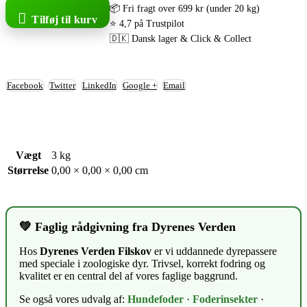
📦 Fri fragt over 699 kr (under 20 kg)
Tilføj til kurv
⭐ 4,7 på Trustpilot
🇩🇰 Dansk lager & Click & Collect
Facebook
Twitter
LinkedIn
Google +
Email
Vægt
3 kg
Størrelse
0,00 × 0,00 × 0,00 cm
💚 Faglig rådgivning fra Dyrenes Verden
Hos
Dyrenes Verden Filskov
er vi uddannede dyrepassere
med speciale i zoologiske dyr. Trivsel, korrekt fodring og
kvalitet er en central del af vores faglige baggrund.
Se også vores udvalg af:
Hundefoder
·
Foderinsekter
·