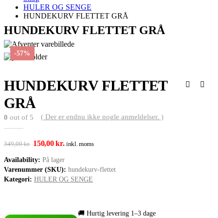
HULER OG SENGE
HUNDEKURV FLETTET GRÅ
HUNDEKURV FLETTET GRÅ
-57%
HUNDEKURV FLETTET
GRÅ
( Der er endnu ikke nogle anmeldelser. )
0
out of 5
Den
Den
150,00
kr.
inkl. moms
349,00
kr.
oprindelige
aktuelle
Availability:
På lager
pris
pris
var:
er:
Varenummer (SKU):
hundekurv-flettet
349,00 kr..
150,00 kr..
Kategori:
HULER OG SENGE
🚚 Hurtig levering 1–3 dage