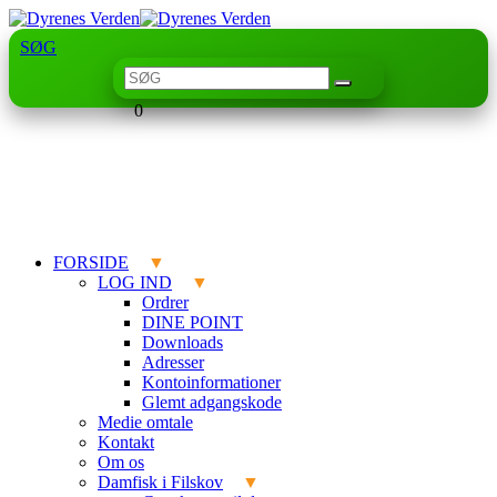
SØG
0
FORSIDE
LOG IND
Ordrer
DINE POINT
Downloads
Adresser
Kontoinformationer
Glemt adgangskode
Medie omtale
Kontakt
Om os
Damfisk i Filskov