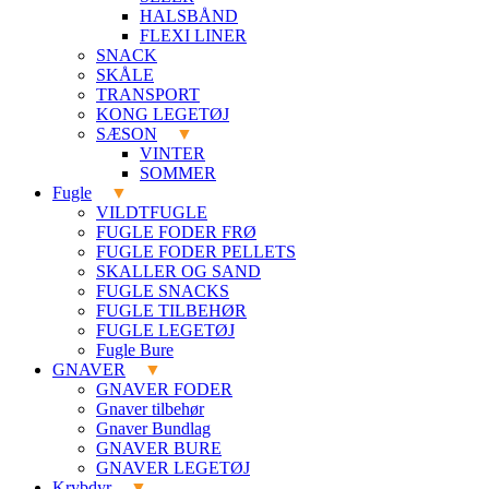
HALSBÅND
FLEXI LINER
SNACK
SKÅLE
TRANSPORT
KONG LEGETØJ
SÆSON
VINTER
SOMMER
Fugle
VILDTFUGLE
FUGLE FODER FRØ
FUGLE FODER PELLETS
SKALLER OG SAND
FUGLE SNACKS
FUGLE TILBEHØR
FUGLE LEGETØJ
Fugle Bure
GNAVER
GNAVER FODER
Gnaver tilbehør
Gnaver Bundlag
GNAVER BURE
GNAVER LEGETØJ
Krybdyr