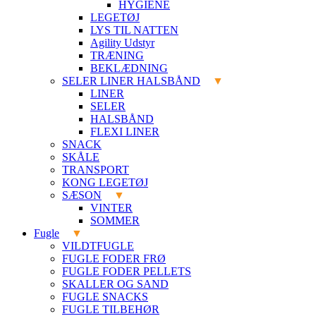
HYGIENE
LEGETØJ
LYS TIL NATTEN
Agility Udstyr
TRÆNING
BEKLÆDNING
SELER LINER HALSBÅND
LINER
SELER
HALSBÅND
FLEXI LINER
SNACK
SKÅLE
TRANSPORT
KONG LEGETØJ
SÆSON
VINTER
SOMMER
Fugle
VILDTFUGLE
FUGLE FODER FRØ
FUGLE FODER PELLETS
SKALLER OG SAND
FUGLE SNACKS
FUGLE TILBEHØR