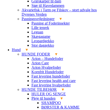
Græskarper til dam
Stør til Havedammen
Akvariefisk i Tarm og Filskov – stort udvalg hos
Dyrenes Verden
Pasningsvejledninger
Pasning af Foderinsekter
Lille tenrek
Leguan
Skægagame
Leopardgekko
Stor daggekko
Hund
HUNDE FODER
Arion – Hundefoder
Arion Care
Arion Hvalpefoder
Kornfrit Hundefoder
Fast levering hundefoder
Fast levering health and care
Fast levering hvalpefoder
HUNDE TILBEHØR
HULER OG SENGE
Pleje til hunden
SHAMPOO
BØRSTER & KAMME