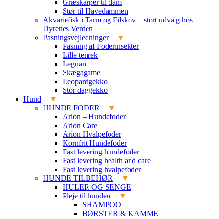
Græskarper til dam
Stør til Havedammen
Akvariefisk i Tarm og Filskov – stort udvalg hos
Dyrenes Verden
Pasningsvejledninger
Pasning af Foderinsekter
Lille tenrek
Leguan
Skægagame
Leopardgekko
Stor daggekko
Hund
HUNDE FODER
Arion – Hundefoder
Arion Care
Arion Hvalpefoder
Kornfrit Hundefoder
Fast levering hundefoder
Fast levering health and care
Fast levering hvalpefoder
HUNDE TILBEHØR
HULER OG SENGE
Pleje til hunden
SHAMPOO
BØRSTER & KAMME