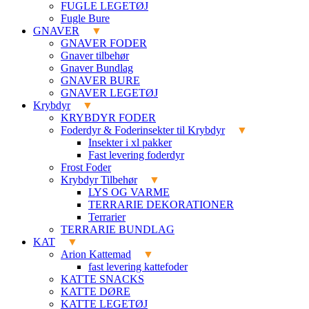
FUGLE LEGETØJ
Fugle Bure
GNAVER
GNAVER FODER
Gnaver tilbehør
Gnaver Bundlag
GNAVER BURE
GNAVER LEGETØJ
Krybdyr
KRYBDYR FODER
Foderdyr & Foderinsekter til Krybdyr
Insekter i xl pakker
Fast levering foderdyr
Frost Foder
Krybdyr Tilbehør
LYS OG VARME
TERRARIE DEKORATIONER
Terrarier
TERRARIE BUNDLAG
KAT
Arion Kattemad
fast levering kattefoder
KATTE SNACKS
KATTE DØRE
KATTE LEGETØJ