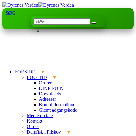
SØG
0
FORSIDE
LOG IND
Ordrer
DINE POINT
Downloads
Adresser
Kontoinformationer
Glemt adgangskode
Medie omtale
Kontakt
Om os
Damfisk i Filskov