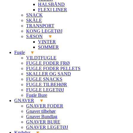
HALSBÅND
FLEXI LINER
SNACK
SKÅLE
TRANSPORT
KONG LEGETØJ
SÆSON
VINTER
SOMMER
Fugle
VILDTFUGLE
FUGLE FODER FRØ
FUGLE FODER PELLETS
SKALLER OG SAND
FUGLE SNACKS
FUGLE TILBEHØR
FUGLE LEGETØJ
Fugle Bure
GNAVER
GNAVER FODER
Gnaver tilbehør
Gnaver Bundlag
GNAVER BURE
GNAVER LEGETØJ
Krybdyr