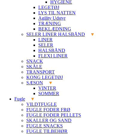
HYGIENE
LEGETØJ
LYS TIL NATTEN
Agility Udstyr
TRÆNING
BEKLÆDNING
SELER LINER HALSBÅND
LINER
SELER
HALSBÅND
FLEXI LINER
SNACK
SKÅLE
TRANSPORT
KONG LEGETØJ
SÆSON
VINTER
SOMMER
Fugle
VILDTFUGLE
FUGLE FODER FRØ
FUGLE FODER PELLETS
SKALLER OG SAND
FUGLE SNACKS
FUGLE TILBEHØR