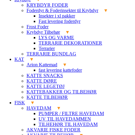
KRYBDYR FODER
Foderdyr & Foderinsekter til Krybdyr
Insekter i xl pakker
Fast levering foderdyr
Frost Foder
Krybdyr Tilbehør
LYS OG VARME
TERRARIE DEKORATIONER
Terrarier
TERRARIE BUNDLAG
KAT
Arion Kattemad
fast levering kattefoder
KATTE SNACKS
KATTE DØRE
KATTE LEGETØJ
KATTEBAKKER OG TILBEHØR
KATTE TILBEHØR
FISK
HAVEDAM
PUMPER / FILTRE HAVEDAM
UV TIL HAVEDAMMEN
TILHEHØR TIL HAVEDAM
AKVARIE FISKE FODER