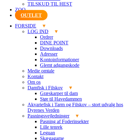
TILSKUD TIL HEST
ZOO
OUTLET
FORSIDE
LOG IND
Ordrer
DINE POINT
Downloads
Adresser
Kontoinformationer
Glemt adgangskode
Medie omtale
Kontakt
Om os
Damfisk i Filskov
Græskarper til dam
Stør til Havedammen
Akvariefisk i Tarm og Filskov – stort udvalg hos
Dyrenes Verden
Pasningsvejledninger
Pasning af Foderinsekter
Lille tenrek
Leguan
Skægagame