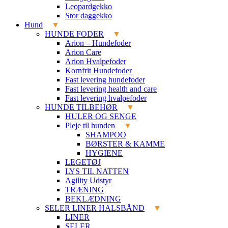
Leopardgekko
Stor daggekko
Hund
HUNDE FODER
Arion – Hundefoder
Arion Care
Arion Hvalpefoder
Kornfrit Hundefoder
Fast levering hundefoder
Fast levering health and care
Fast levering hvalpefoder
HUNDE TILBEHØR
HULER OG SENGE
Pleje til hunden
SHAMPOO
BØRSTER & KAMME
HYGIENE
LEGETØJ
LYS TIL NATTEN
Agility Udstyr
TRÆNING
BEKLÆDNING
SELER LINER HALSBÅND
LINER
SELER