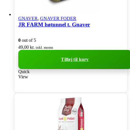
GNAVER
,
GNAVER FODER
JR FARM høtunnel t. Gnaver
0
out of 5
49,00
kr.
inkl. moms
Tilføj til kurv
Quick
View