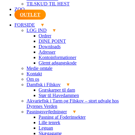
TILSKUD TIL HEST
ZOO
OUTLET
FORSIDE
LOG IND
Ordrer
DINE POINT
Downloads
Adresser
Kontoinformationer
Glemt adgangskode
Medie omtale
Kontakt
Om os
Damfisk i Filskov
Græskarper til dam
Stør til Havedammen
Akvariefisk i Tarm og Filskov – stort udvalg hos
Dyrenes Verden
Pasningsvejledninger
Pasning af Foderinsekter
Lille tenrek
Leguan
Skægagame