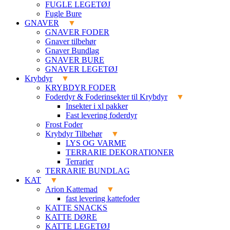
FUGLE LEGETØJ
Fugle Bure
GNAVER
GNAVER FODER
Gnaver tilbehør
Gnaver Bundlag
GNAVER BURE
GNAVER LEGETØJ
Krybdyr
KRYBDYR FODER
Foderdyr & Foderinsekter til Krybdyr
Insekter i xl pakker
Fast levering foderdyr
Frost Foder
Krybdyr Tilbehør
LYS OG VARME
TERRARIE DEKORATIONER
Terrarier
TERRARIE BUNDLAG
KAT
Arion Kattemad
fast levering kattefoder
KATTE SNACKS
KATTE DØRE
KATTE LEGETØJ