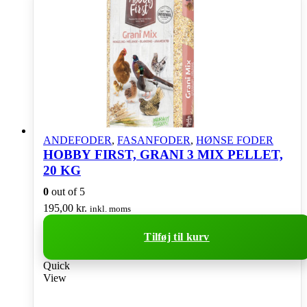
ANDEFODER
,
FASANFODER
,
HØNSE FODER
HOBBY FIRST, GRANI 3 MIX PELLET,
20 KG
0
out of 5
195,00
kr.
inkl. moms
Tilføj til kurv
Quick
View