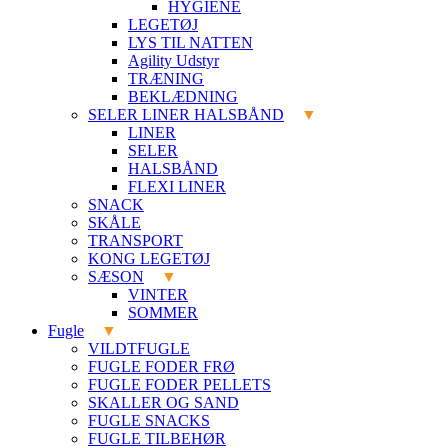
HYGIENE
LEGETØJ
LYS TIL NATTEN
Agility Udstyr
TRÆNING
BEKLÆDNING
SELER LINER HALSBÅND
LINER
SELER
HALSBÅND
FLEXI LINER
SNACK
SKÅLE
TRANSPORT
KONG LEGETØJ
SÆSON
VINTER
SOMMER
Fugle
VILDTFUGLE
FUGLE FODER FRØ
FUGLE FODER PELLETS
SKALLER OG SAND
FUGLE SNACKS
FUGLE TILBEHØR