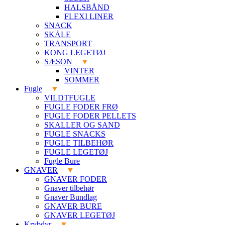
HALSBÅND
FLEXI LINER
SNACK
SKÅLE
TRANSPORT
KONG LEGETØJ
SÆSON
VINTER
SOMMER
Fugle
VILDTFUGLE
FUGLE FODER FRØ
FUGLE FODER PELLETS
SKALLER OG SAND
FUGLE SNACKS
FUGLE TILBEHØR
FUGLE LEGETØJ
Fugle Bure
GNAVER
GNAVER FODER
Gnaver tilbehør
Gnaver Bundlag
GNAVER BURE
GNAVER LEGETØJ
Krybdyr