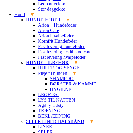
Leopardgekko
Stor daggekko
Hund
HUNDE FODER
Arion – Hundefoder
Arion Care
Arion Hvalpefoder
Kornfrit Hundefoder
Fast levering hundefoder
Fast levering health and care
Fast levering hvalpefoder
HUNDE TILBEHØR
HULER OG SENGE
Pleje til hunden
SHAMPOO
BØRSTER & KAMME
HYGIENE
LEGETØJ
LYS TIL NATTEN
Agility Udstyr
TRÆNING
BEKLÆDNING
SELER LINER HALSBÅND
LINER
SELER