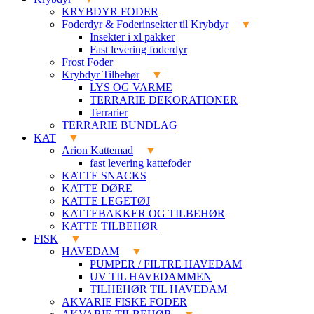
KRYBDYR FODER
Foderdyr & Foderinsekter til Krybdyr
Insekter i xl pakker
Fast levering foderdyr
Frost Foder
Krybdyr Tilbehør
LYS OG VARME
TERRARIE DEKORATIONER
Terrarier
TERRARIE BUNDLAG
KAT
Arion Kattemad
fast levering kattefoder
KATTE SNACKS
KATTE DØRE
KATTE LEGETØJ
KATTEBAKKER OG TILBEHØR
KATTE TILBEHØR
FISK
HAVEDAM
PUMPER / FILTRE HAVEDAM
UV TIL HAVEDAMMEN
TILHEHØR TIL HAVEDAM
AKVARIE FISKE FODER