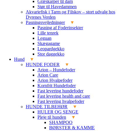
Græskarper til dam
Stør til Havedammen
Akvariefisk i Tarm og Filskov – stort udvalg hos
Dyrenes Verden
Pasningsvejledninger
Pasning af Foderinsekter
Lille tenrek
Leguan
Skægagame
Leopardgekko
Stor daggekko
Hund
HUNDE FODER
Arion – Hundefoder
Arion Care
Arion Hvalpefoder
Kornfrit Hundefoder
Fast levering hundefoder
Fast levering health and care
Fast levering hvalpefoder
HUNDE TILBEHØR
HULER OG SENGE
Pleje til hunden
SHAMPOO
BØRSTER & KAMME