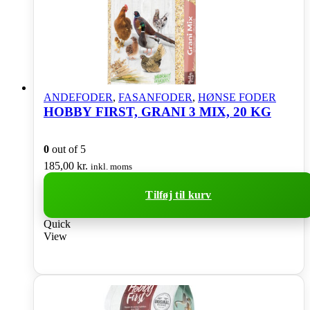
ANDEFODER
,
FASANFODER
,
HØNSE FODER
HOBBY FIRST, GRANI 3 MIX, 20 KG
0
out of 5
185,00
kr.
inkl. moms
Tilføj til kurv
Quick
View