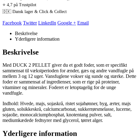
⭐ 4,7 på Trustpilot
🇩🇰 Dansk lager & Click & Collect
Facebook
Twitter
LinkedIn
Google +
Email
Beskrivelse
Yderligere information
Beskrivelse
Med DUCK 2 PELLET giver du et godt foder, som er specifikt
sammensat til vækstperioden for ænder, gæs og andre vandfugle på
mellem 3 og 12 uger. Vansfuglene vokser sig sunde og stærke. Dette
foder er sammensat af ingredienser, som er rige på proteiner,
vitaminer og mineraler. Foderet er letoptagelig for de unge
vandfugle.
Indhold: Hvede, majs, sojaskrå, ristet sojabønner, byg, ærter, majs
gluten, solsikkeskrå, calciumcarbonat, sukkerrørsmelasse, lucerne,
sojaolie, monocalciumphosphat, knotentang pulver, salt,
mediumkædede fedtsyrer med glycerol, tørret alger.
Yderligere information