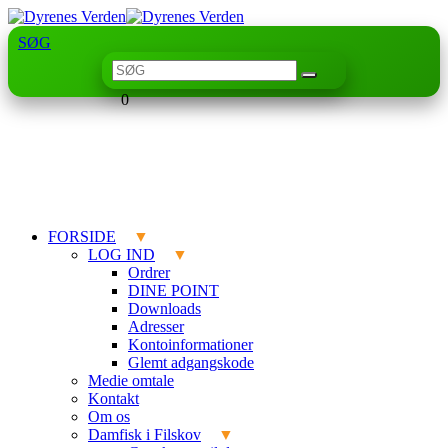
SØG
0
FORSIDE
LOG IND
Ordrer
DINE POINT
Downloads
Adresser
Kontoinformationer
Glemt adgangskode
Medie omtale
Kontakt
Om os
Damfisk i Filskov