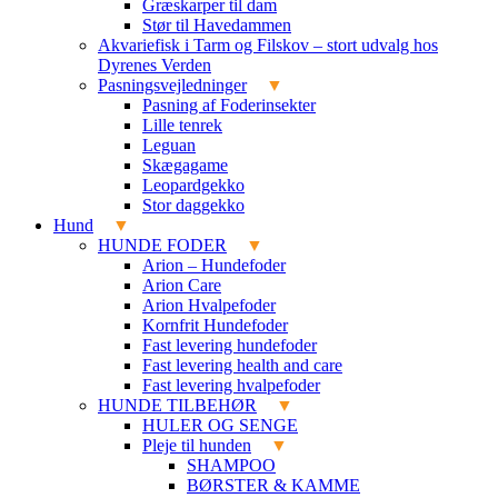
Græskarper til dam
Stør til Havedammen
Akvariefisk i Tarm og Filskov – stort udvalg hos
Dyrenes Verden
Pasningsvejledninger
Pasning af Foderinsekter
Lille tenrek
Leguan
Skægagame
Leopardgekko
Stor daggekko
Hund
HUNDE FODER
Arion – Hundefoder
Arion Care
Arion Hvalpefoder
Kornfrit Hundefoder
Fast levering hundefoder
Fast levering health and care
Fast levering hvalpefoder
HUNDE TILBEHØR
HULER OG SENGE
Pleje til hunden
SHAMPOO
BØRSTER & KAMME