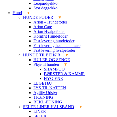
Leopardgekko
Stor daggekko
Hund
HUNDE FODER
Arion – Hundefoder
Arion Care
Arion Hvalpefoder
Kornfrit Hundefoder
Fast levering hundefoder
Fast levering health and care
Fast levering hvalpefoder
HUNDE TILBEHØR
HULER OG SENGE
Pleje til hunden
SHAMPOO
BØRSTER & KAMME
HYGIENE
LEGETØJ
LYS TIL NATTEN
Agility Udstyr
TRÆNING
BEKLÆDNING
SELER LINER HALSBÅND
LINER
SELER