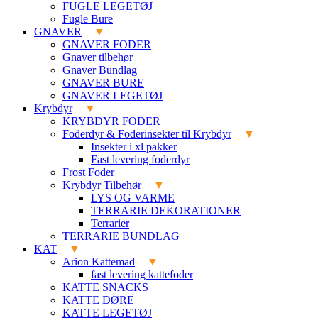
FUGLE LEGETØJ
Fugle Bure
GNAVER
GNAVER FODER
Gnaver tilbehør
Gnaver Bundlag
GNAVER BURE
GNAVER LEGETØJ
Krybdyr
KRYBDYR FODER
Foderdyr & Foderinsekter til Krybdyr
Insekter i xl pakker
Fast levering foderdyr
Frost Foder
Krybdyr Tilbehør
LYS OG VARME
TERRARIE DEKORATIONER
Terrarier
TERRARIE BUNDLAG
KAT
Arion Kattemad
fast levering kattefoder
KATTE SNACKS
KATTE DØRE
KATTE LEGETØJ