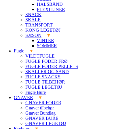
HALSBÅND
FLEXI LINER
SNACK
SKÅLE
TRANSPORT
KONG LEGETØJ
SÆSON
VINTER
SOMMER
Fugle
VILDTFUGLE
FUGLE FODER FRØ
FUGLE FODER PELLETS
SKALLER OG SAND
FUGLE SNACKS
FUGLE TILBEHØR
FUGLE LEGETØJ
Fugle Bure
GNAVER
GNAVER FODER
Gnaver tilbehør
Gnaver Bundlag
GNAVER BURE
GNAVER LEGETØJ
Krybdyr