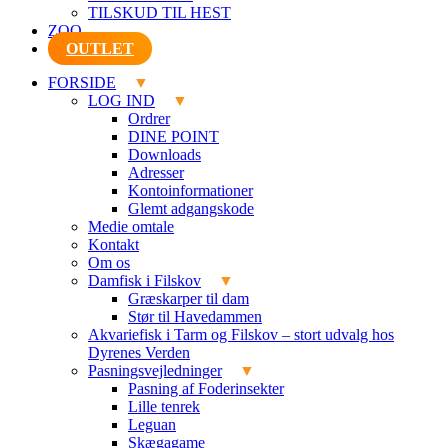
TILSKUD TIL HEST
ZOO
OUTLET
FORSIDE
LOG IND
Ordrer
DINE POINT
Downloads
Adresser
Kontoinformationer
Glemt adgangskode
Medie omtale
Kontakt
Om os
Damfisk i Filskov
Græskarper til dam
Stør til Havedammen
Akvariefisk i Tarm og Filskov – stort udvalg hos
Dyrenes Verden
Pasningsvejledninger
Pasning af Foderinsekter
Lille tenrek
Leguan
Skægagame