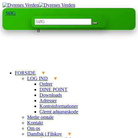
SØG
0
FORSIDE
LOG IND
Ordrer
DINE POINT
Downloads
Adresser
Kontoinformationer
Glemt adgangskode
Medie omtale
Kontakt
Om os
Damfisk i Filskov