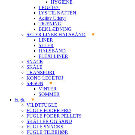
HYGIENE
LEGETØJ
LYS TIL NATTEN
Agility Udstyr
TRÆNING
BEKLÆDNING
SELER LINER HALSBÅND
LINER
SELER
HALSBÅND
FLEXI LINER
SNACK
SKÅLE
TRANSPORT
KONG LEGETØJ
SÆSON
VINTER
SOMMER
Fugle
VILDTFUGLE
FUGLE FODER FRØ
FUGLE FODER PELLETS
SKALLER OG SAND
FUGLE SNACKS
FUGLE TILBEHØR