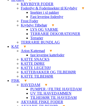
KRYBDYR FODER
Foderdyr & Foderinsekter til Krybdyr
Insekter i xl pakker
Fast levering foderdyr
Frost Foder
Krybdyr Tilbehør
LYS OG VARME
TERRARIE DEKORATIONER
Terrarier
TERRARIE BUNDLAG
KAT
Arion Kattemad
fast levering kattefoder
KATTE SNACKS
KATTE DØRE
KATTE LEGETØJ
KATTEBAKKER OG TILBEHØR
KATTE TILBEHØR
FISK
HAVEDAM
PUMPER / FILTRE HAVEDAM
UV TIL HAVEDAMMEN
TILHEHØR TIL HAVEDAM
AKVARIE FISKE FODER