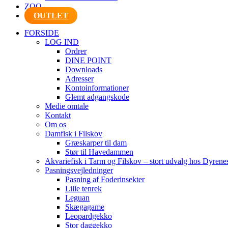
ZOO
OUTLET
FORSIDE
LOG IND
Ordrer
DINE POINT
Downloads
Adresser
Kontoinformationer
Glemt adgangskode
Medie omtale
Kontakt
Om os
Damfisk i Filskov
Græskarper til dam
Stør til Havedammen
Akvariefisk i Tarm og Filskov – stort udvalg hos Dyrene
Pasningsvejledninger
Pasning af Foderinsekter
Lille tenrek
Leguan
Skægagame
Leopardgekko
Stor daggekko