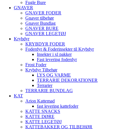
Fugle Bure
GNAVER
GNAVER FODER
Gnaver tilbehør
Gnaver Bundlag
GNAVER BURE
GNAVER LEGETØJ
Krybdyr
KRYBDYR FODER
Foderdyr & Foderinsekter til Krybdyr
Insekter i xl pakker
Fast levering foderdyr
Frost Foder
Krybdyr Tilbehør
LYS OG VARME
TERRARIE DEKORATIONER
Terrarier
TERRARIE BUNDLAG
KAT
Arion Kattemad
fast levering kattefoder
KATTE SNACKS
KATTE DØRE
KATTE LEGETØJ
KATTEBAKKER OG TILBEHØR