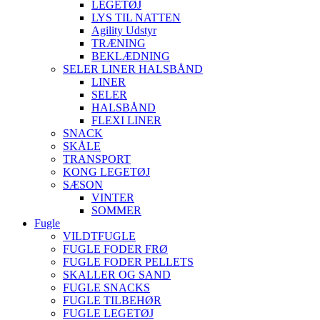
LEGETØJ
LYS TIL NATTEN
Agility Udstyr
TRÆNING
BEKLÆDNING
SELER LINER HALSBÅND
LINER
SELER
HALSBÅND
FLEXI LINER
SNACK
SKÅLE
TRANSPORT
KONG LEGETØJ
SÆSON
VINTER
SOMMER
Fugle
VILDTFUGLE
FUGLE FODER FRØ
FUGLE FODER PELLETS
SKALLER OG SAND
FUGLE SNACKS
FUGLE TILBEHØR
FUGLE LEGETØJ