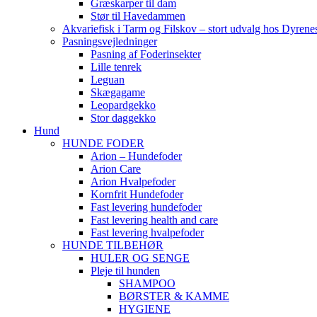
Græskarper til dam
Stør til Havedammen
Akvariefisk i Tarm og Filskov – stort udvalg hos Dyrene
Pasningsvejledninger
Pasning af Foderinsekter
Lille tenrek
Leguan
Skægagame
Leopardgekko
Stor daggekko
Hund
HUNDE FODER
Arion – Hundefoder
Arion Care
Arion Hvalpefoder
Kornfrit Hundefoder
Fast levering hundefoder
Fast levering health and care
Fast levering hvalpefoder
HUNDE TILBEHØR
HULER OG SENGE
Pleje til hunden
SHAMPOO
BØRSTER & KAMME
HYGIENE