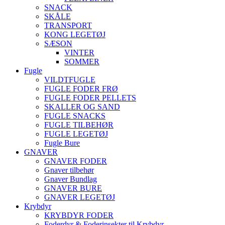
SNACK
SKÅLE
TRANSPORT
KONG LEGETØJ
SÆSON
VINTER
SOMMER
Fugle
VILDTFUGLE
FUGLE FODER FRØ
FUGLE FODER PELLETS
SKALLER OG SAND
FUGLE SNACKS
FUGLE TILBEHØR
FUGLE LEGETØJ
Fugle Bure
GNAVER
GNAVER FODER
Gnaver tilbehør
Gnaver Bundlag
GNAVER BURE
GNAVER LEGETØJ
Krybdyr
KRYBDYR FODER
Foderdyr & Foderinsekter til Krybdyr