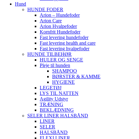
Hund
HUNDE FODER
Arion – Hundefoder
Arion Care
Arion Hvalpefoder
Kornfrit Hundefoder
Fast levering hundefoder
Fast levering health and care
Fast levering hvalpefoder
HUNDE TILBEHØR
HULER OG SENGE
Pleje til hunden
SHAMPOO
BØRSTER & KAMME
HYGIENE
LEGETØJ
LYS TIL NATTEN
Agility Udstyr
TRÆNING
BEKLÆDNING
SELER LINER HALSBÅND
LINER
SELER
HALSBÅND
FLEXI LINER