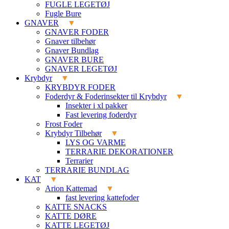
FUGLE LEGETØJ
Fugle Bure
GNAVER
GNAVER FODER
Gnaver tilbehør
Gnaver Bundlag
GNAVER BURE
GNAVER LEGETØJ
Krybdyr
KRYBDYR FODER
Foderdyr & Foderinsekter til Krybdyr
Insekter i xl pakker
Fast levering foderdyr
Frost Foder
Krybdyr Tilbehør
LYS OG VARME
TERRARIE DEKORATIONER
Terrarier
TERRARIE BUNDLAG
KAT
Arion Kattemad
fast levering kattefoder
KATTE SNACKS
KATTE DØRE
KATTE LEGETØJ