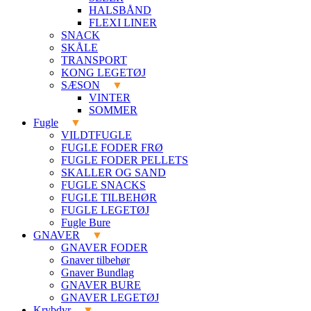
HALSBÅND
FLEXI LINER
SNACK
SKÅLE
TRANSPORT
KONG LEGETØJ
SÆSON
VINTER
SOMMER
Fugle
VILDTFUGLE
FUGLE FODER FRØ
FUGLE FODER PELLETS
SKALLER OG SAND
FUGLE SNACKS
FUGLE TILBEHØR
FUGLE LEGETØJ
Fugle Bure
GNAVER
GNAVER FODER
Gnaver tilbehør
Gnaver Bundlag
GNAVER BURE
GNAVER LEGETØJ
Krybdyr