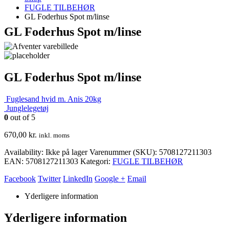
FUGLE TILBEHØR
GL Foderhus Spot m/linse
GL Foderhus Spot m/linse
GL Foderhus Spot m/linse
Fuglesand hvid m. Anis 20kg
Junglelegetøj
0
out of 5
670,00
kr.
inkl. moms
Availability:
Ikke på lager
Varenummer (SKU):
5708127211303
EAN
:
5708127211303
Kategori:
FUGLE TILBEHØR
Facebook
Twitter
LinkedIn
Google +
Email
Yderligere information
Yderligere information