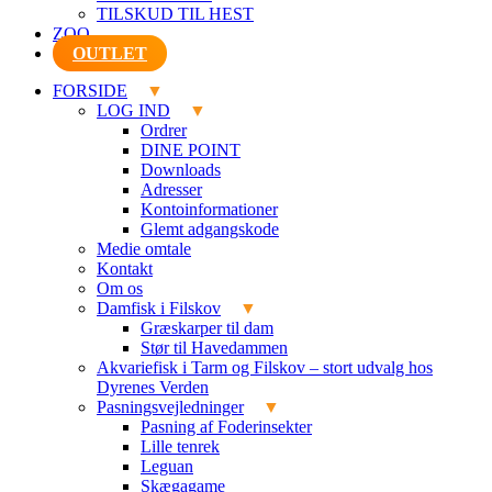
TILSKUD TIL HEST
ZOO
OUTLET
FORSIDE
LOG IND
Ordrer
DINE POINT
Downloads
Adresser
Kontoinformationer
Glemt adgangskode
Medie omtale
Kontakt
Om os
Damfisk i Filskov
Græskarper til dam
Stør til Havedammen
Akvariefisk i Tarm og Filskov – stort udvalg hos
Dyrenes Verden
Pasningsvejledninger
Pasning af Foderinsekter
Lille tenrek
Leguan
Skægagame