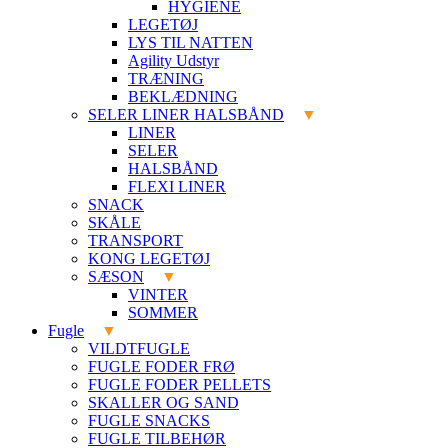
HYGIENE
LEGETØJ
LYS TIL NATTEN
Agility Udstyr
TRÆNING
BEKLÆDNING
SELER LINER HALSBÅND
LINER
SELER
HALSBÅND
FLEXI LINER
SNACK
SKÅLE
TRANSPORT
KONG LEGETØJ
SÆSON
VINTER
SOMMER
Fugle
VILDTFUGLE
FUGLE FODER FRØ
FUGLE FODER PELLETS
SKALLER OG SAND
FUGLE SNACKS
FUGLE TILBEHØR