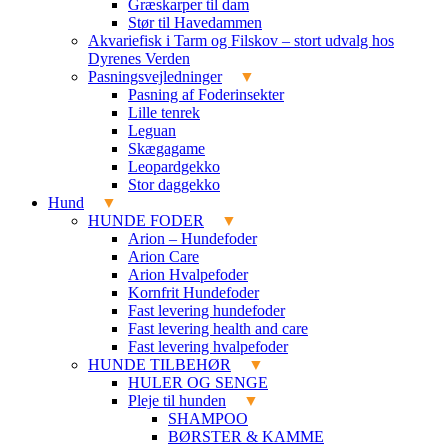
Græskarper til dam
Stør til Havedammen
Akvariefisk i Tarm og Filskov – stort udvalg hos
Dyrenes Verden
Pasningsvejledninger
Pasning af Foderinsekter
Lille tenrek
Leguan
Skægagame
Leopardgekko
Stor daggekko
Hund
HUNDE FODER
Arion – Hundefoder
Arion Care
Arion Hvalpefoder
Kornfrit Hundefoder
Fast levering hundefoder
Fast levering health and care
Fast levering hvalpefoder
HUNDE TILBEHØR
HULER OG SENGE
Pleje til hunden
SHAMPOO
BØRSTER & KAMME