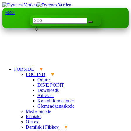
SØG
0
FORSIDE
LOG IND
Ordrer
DINE POINT
Downloads
Adresser
Kontoinformationer
Glemt adgangskode
Medie omtale
Kontakt
Om os
Damfisk i Filskov