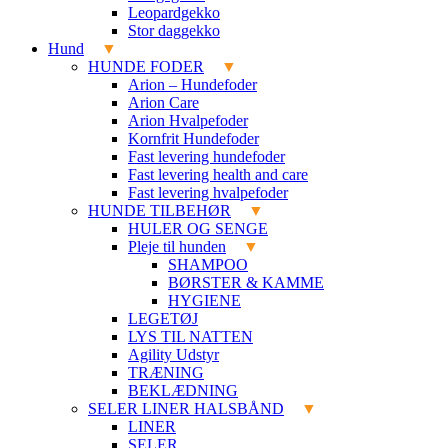
Leopardgekko
Stor daggekko
Hund
HUNDE FODER
Arion – Hundefoder
Arion Care
Arion Hvalpefoder
Kornfrit Hundefoder
Fast levering hundefoder
Fast levering health and care
Fast levering hvalpefoder
HUNDE TILBEHØR
HULER OG SENGE
Pleje til hunden
SHAMPOO
BØRSTER & KAMME
HYGIENE
LEGETØJ
LYS TIL NATTEN
Agility Udstyr
TRÆNING
BEKLÆDNING
SELER LINER HALSBÅND
LINER
SELER