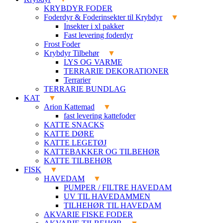
KRYBDYR FODER
Foderdyr & Foderinsekter til Krybdyr
Insekter i xl pakker
Fast levering foderdyr
Frost Foder
Krybdyr Tilbehør
LYS OG VARME
TERRARIE DEKORATIONER
Terrarier
TERRARIE BUNDLAG
KAT
Arion Kattemad
fast levering kattefoder
KATTE SNACKS
KATTE DØRE
KATTE LEGETØJ
KATTEBAKKER OG TILBEHØR
KATTE TILBEHØR
FISK
HAVEDAM
PUMPER / FILTRE HAVEDAM
UV TIL HAVEDAMMEN
TILHEHØR TIL HAVEDAM
AKVARIE FISKE FODER