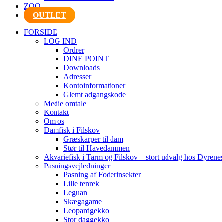
ZOO
OUTLET
FORSIDE
LOG IND
Ordrer
DINE POINT
Downloads
Adresser
Kontoinformationer
Glemt adgangskode
Medie omtale
Kontakt
Om os
Damfisk i Filskov
Græskarper til dam
Stør til Havedammen
Akvariefisk i Tarm og Filskov – stort udvalg hos Dyrene
Pasningsvejledninger
Pasning af Foderinsekter
Lille tenrek
Leguan
Skægagame
Leopardgekko
Stor daggekko