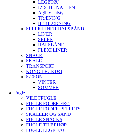
LEGETØJ
LYS TIL NATTEN
Agility Udstyr
TRÆNING
BEKLÆDNING
SELER LINER HALSBÅND
LINER
SELER
HALSBÅND
FLEXI LINER
SNACK
SKÅLE
TRANSPORT
KONG LEGETØJ
SÆSON
VINTER
SOMMER
Fugle
VILDTFUGLE
FUGLE FODER FRØ
FUGLE FODER PELLETS
SKALLER OG SAND
FUGLE SNACKS
FUGLE TILBEHØR
FUGLE LEGETØJ