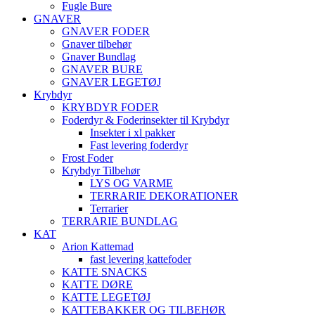
Fugle Bure
GNAVER
GNAVER FODER
Gnaver tilbehør
Gnaver Bundlag
GNAVER BURE
GNAVER LEGETØJ
Krybdyr
KRYBDYR FODER
Foderdyr & Foderinsekter til Krybdyr
Insekter i xl pakker
Fast levering foderdyr
Frost Foder
Krybdyr Tilbehør
LYS OG VARME
TERRARIE DEKORATIONER
Terrarier
TERRARIE BUNDLAG
KAT
Arion Kattemad
fast levering kattefoder
KATTE SNACKS
KATTE DØRE
KATTE LEGETØJ
KATTEBAKKER OG TILBEHØR