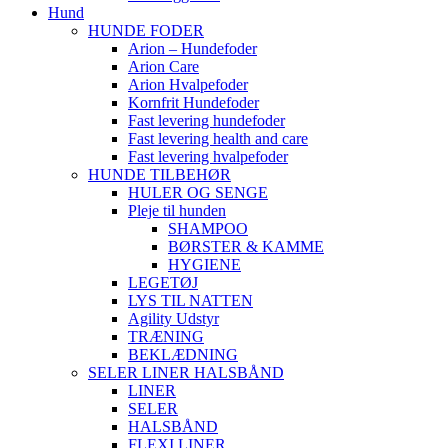
Hund
HUNDE FODER
Arion – Hundefoder
Arion Care
Arion Hvalpefoder
Kornfrit Hundefoder
Fast levering hundefoder
Fast levering health and care
Fast levering hvalpefoder
HUNDE TILBEHØR
HULER OG SENGE
Pleje til hunden
SHAMPOO
BØRSTER & KAMME
HYGIENE
LEGETØJ
LYS TIL NATTEN
Agility Udstyr
TRÆNING
BEKLÆDNING
SELER LINER HALSBÅND
LINER
SELER
HALSBÅND
FLEXI LINER