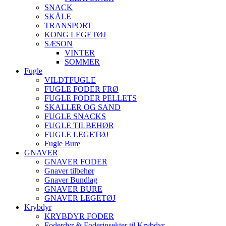
SNACK
SKÅLE
TRANSPORT
KONG LEGETØJ
SÆSON
VINTER
SOMMER
Fugle
VILDTFUGLE
FUGLE FODER FRØ
FUGLE FODER PELLETS
SKALLER OG SAND
FUGLE SNACKS
FUGLE TILBEHØR
FUGLE LEGETØJ
Fugle Bure
GNAVER
GNAVER FODER
Gnaver tilbehør
Gnaver Bundlag
GNAVER BURE
GNAVER LEGETØJ
Krybdyr
KRYBDYR FODER
Foderdyr & Foderinsekter til Krybdyr