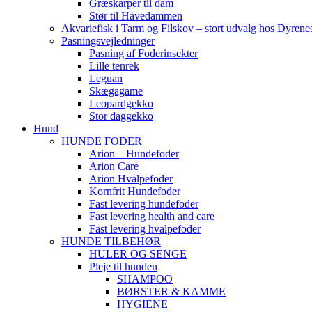
Græskarper til dam
Stør til Havedammen
Akvariefisk i Tarm og Filskov – stort udvalg hos Dyrene
Pasningsvejledninger
Pasning af Foderinsekter
Lille tenrek
Leguan
Skægagame
Leopardgekko
Stor daggekko
Hund
HUNDE FODER
Arion – Hundefoder
Arion Care
Arion Hvalpefoder
Kornfrit Hundefoder
Fast levering hundefoder
Fast levering health and care
Fast levering hvalpefoder
HUNDE TILBEHØR
HULER OG SENGE
Pleje til hunden
SHAMPOO
BØRSTER & KAMME
HYGIENE