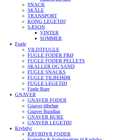
SNACK
SKÅLE
TRANSPORT
KONG LEGETØJ
SÆSON
VINTER
SOMMER
Fugle
VILDTFUGLE
FUGLE FODER FRØ
FUGLE FODER PELLETS
SKALLER OG SAND
FUGLE SNACKS
FUGLE TILBEHØR
FUGLE LEGETØJ
Fugle Bure
GNAVER
GNAVER FODER
Gnaver tilbehør
Gnaver Bundlag
GNAVER BURE
GNAVER LEGETØJ
Krybdyr
KRYBDYR FODER
Foderdyr & Foderinsekter til Krybdyr