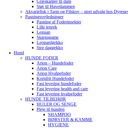
Græskarper til dam
Stør til Havedammen
Akvariefisk i Tarm og Filskov – stort udvalg hos Dyrene
Pasningsvejledninger
Pasning af Foderinsekter
Lille tenrek
Leguan
Skægagame
Leopardgekko
Stor daggekko
Hund
HUNDE FODER
Arion – Hundefoder
Arion Care
Arion Hvalpefoder
Kornfrit Hundefoder
Fast levering hundefoder
Fast levering health and care
Fast levering hvalpefoder
HUNDE TILBEHØR
HULER OG SENGE
Pleje til hunden
SHAMPOO
BØRSTER & KAMME
HYGIENE