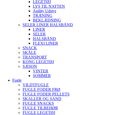
LEGETØJ
LYS TIL NATTEN
Agility Udstyr
TRÆNING
BEKLÆDNING
SELER LINER HALSBÅND
LINER
SELER
HALSBÅND
FLEXI LINER
SNACK
SKÅLE
TRANSPORT
KONG LEGETØJ
SÆSON
VINTER
SOMMER
Fugle
VILDTFUGLE
FUGLE FODER FRØ
FUGLE FODER PELLETS
SKALLER OG SAND
FUGLE SNACKS
FUGLE TILBEHØR
FUGLE LEGETØJ