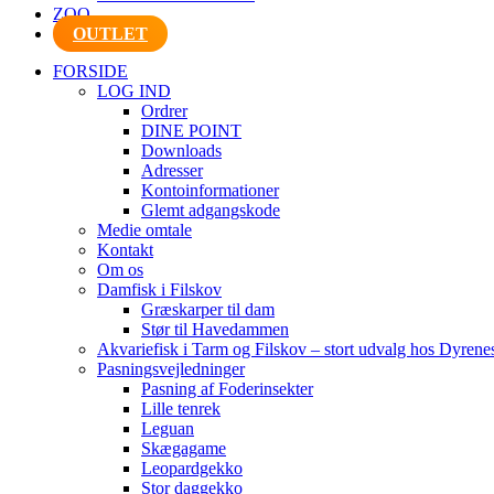
ZOO
OUTLET
FORSIDE
LOG IND
Ordrer
DINE POINT
Downloads
Adresser
Kontoinformationer
Glemt adgangskode
Medie omtale
Kontakt
Om os
Damfisk i Filskov
Græskarper til dam
Stør til Havedammen
Akvariefisk i Tarm og Filskov – stort udvalg hos Dyrene
Pasningsvejledninger
Pasning af Foderinsekter
Lille tenrek
Leguan
Skægagame
Leopardgekko
Stor daggekko