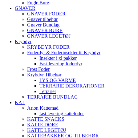
Fugle Bure
GNAVER
GNAVER FODER
Gnaver tilbehør
Gnaver Bundlag
GNAVER BURE
GNAVER LEGETØJ
Krybdyr
KRYBDYR FODER
Foderdyr & Foderinsekter til Krybdyr
Insekter i xl pakker
Fast levering foderdyr
Frost Foder
Krybdyr Tilbehør
LYS OG VARME
TERRARIE DEKORATIONER
Terrarier
TERRARIE BUNDLAG
KAT
Arion Kattemad
fast levering kattefoder
KATTE SNACKS
KATTE DØRE
KATTE LEGETØJ
KATTEBAKKER OG TILBEHØR