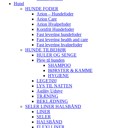
Hund
HUNDE FODER
Arion – Hundefoder
Arion Care
Arion Hvalpefoder
Kornfrit Hundefoder
Fast levering hundefoder
Fast levering health and care
Fast levering hvalpefoder
HUNDE TILBEHØR
HULER OG SENGE
Pleje til hunden
SHAMPOO
BØRSTER & KAMME
HYGIENE
LEGETØJ
LYS TIL NATTEN
Agility Udstyr
TRÆNING
BEKLÆDNING
SELER LINER HALSBÅND
LINER
SELER
HALSBÅND
FLEXI LINER