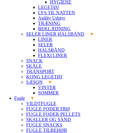
HYGIENE
LEGETØJ
LYS TIL NATTEN
Agility Udstyr
TRÆNING
BEKLÆDNING
SELER LINER HALSBÅND
LINER
SELER
HALSBÅND
FLEXI LINER
SNACK
SKÅLE
TRANSPORT
KONG LEGETØJ
SÆSON
VINTER
SOMMER
Fugle
VILDTFUGLE
FUGLE FODER FRØ
FUGLE FODER PELLETS
SKALLER OG SAND
FUGLE SNACKS
FUGLE TILBEHØR