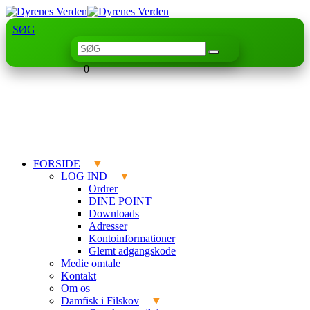
SØG
0
FORSIDE
LOG IND
Ordrer
DINE POINT
Downloads
Adresser
Kontoinformationer
Glemt adgangskode
Medie omtale
Kontakt
Om os
Damfisk i Filskov