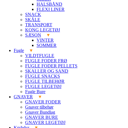
HALSBÅND
FLEXI LINER
SNACK
SKÅLE
TRANSPORT
KONG LEGETØJ
SÆSON
VINTER
SOMMER
Fugle
VILDTFUGLE
FUGLE FODER FRØ
FUGLE FODER PELLETS
SKALLER OG SAND
FUGLE SNACKS
FUGLE TILBEHØR
FUGLE LEGETØJ
Fugle Bure
GNAVER
GNAVER FODER
Gnaver tilbehør
Gnaver Bundlag
GNAVER BURE
GNAVER LEGETØJ
Krybdyr