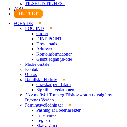
TILSKUD TIL HEST
ZOO
OUTLET
FORSIDE
LOG IND
Ordrer
DINE POINT
Downloads
Adresser
Kontoinformationer
Glemt adgangskode
Medie omtale
Kontakt
Om os
Damfisk i Filskov
Græskarper til dam
Stør til Havedammen
Akvariefisk i Tarm og Filskov – stort udvalg hos
Dyrenes Verden
Pasningsvejledninger
Pasning af Foderinsekter
Lille tenrek
Leguan
Skægagame