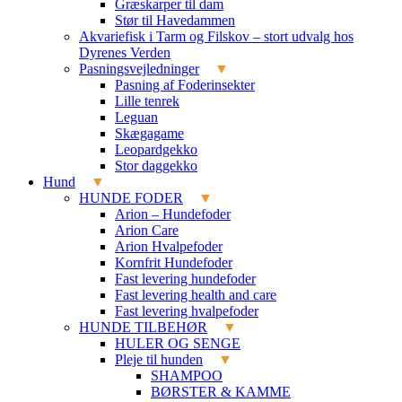
Græskarper til dam
Stør til Havedammen
Akvariefisk i Tarm og Filskov – stort udvalg hos
Dyrenes Verden
Pasningsvejledninger
Pasning af Foderinsekter
Lille tenrek
Leguan
Skægagame
Leopardgekko
Stor daggekko
Hund
HUNDE FODER
Arion – Hundefoder
Arion Care
Arion Hvalpefoder
Kornfrit Hundefoder
Fast levering hundefoder
Fast levering health and care
Fast levering hvalpefoder
HUNDE TILBEHØR
HULER OG SENGE
Pleje til hunden
SHAMPOO
BØRSTER & KAMME