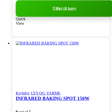
Tilføj til kurv
Quick
View
Krybdyr
,
LYS OG VARME
INFRARED BAKING SPOT 150W
0
out of 5