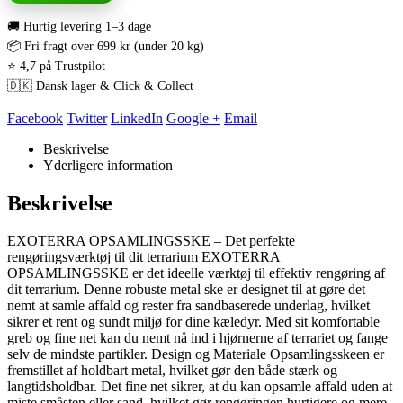
🚚 Hurtig levering 1–3 dage
📦 Fri fragt over 699 kr (under 20 kg)
⭐ 4,7 på Trustpilot
🇩🇰 Dansk lager & Click & Collect
Facebook
Twitter
LinkedIn
Google +
Email
Beskrivelse
Yderligere information
Beskrivelse
EXOTERRA OPSAMLINGSSKE – Det perfekte
rengøringsværktøj til dit terrarium EXOTERRA
OPSAMLINGSSKE er det ideelle værktøj til effektiv rengøring af
dit terrarium. Denne robuste metal ske er designet til at gøre det
nemt at samle affald og rester fra sandbaserede underlag, hvilket
sikrer et rent og sundt miljø for dine kæledyr. Med sit komfortable
greb og fine net kan du nemt nå ind i hjørnerne af terrariet og fange
selv de mindste partikler. Design og Materiale Opsamlingsskeen er
fremstillet af holdbart metal, hvilket gør den både stærk og
langtidsholdbar. Det fine net sikrer, at du kan opsamle affald uden at
miste småsten eller sand, hvilket gør rengøringen hurtigere og mere