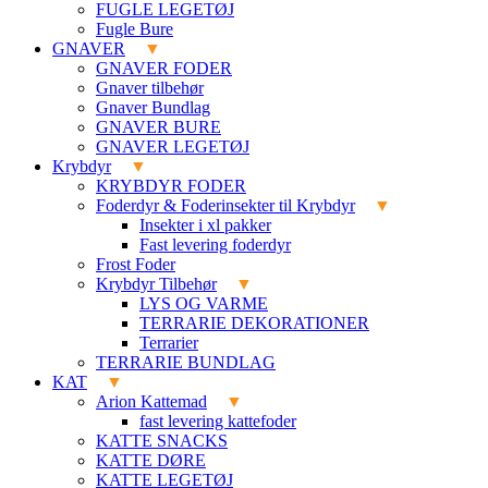
FUGLE LEGETØJ
Fugle Bure
GNAVER
GNAVER FODER
Gnaver tilbehør
Gnaver Bundlag
GNAVER BURE
GNAVER LEGETØJ
Krybdyr
KRYBDYR FODER
Foderdyr & Foderinsekter til Krybdyr
Insekter i xl pakker
Fast levering foderdyr
Frost Foder
Krybdyr Tilbehør
LYS OG VARME
TERRARIE DEKORATIONER
Terrarier
TERRARIE BUNDLAG
KAT
Arion Kattemad
fast levering kattefoder
KATTE SNACKS
KATTE DØRE
KATTE LEGETØJ