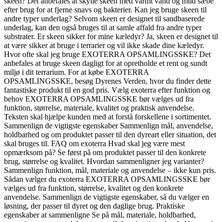
skeen? Det anbefales at skylle skeen med varmt vand og mild sæbe
efter brug for at fjerne snavs og bakterier. Kan jeg bruge skeen til
andre typer underlag? Selvom skeen er designet til sandbaserede
underlag, kan den også bruges til at samle affald fra andre typer
substrater. Er skeen sikker for mine kæledyr? Ja, skeen er designet til
at være sikker at bruge i terrarier og vil ikke skade dine kæledyr.
Hvor ofte skal jeg bruge EXOTERRA OPSAMLINGSSKE? Det
anbefales at bruge skeen dagligt for at opretholde et rent og sundt
miljø i dit terrarium. For at købe EXOTERRA
OPSAMLINGSSKE, besøg Dyrenes Verden, hvor du finder dette
fantastiske produkt til en god pris. Vælg exoterra efter funktion og
behov EXOTERRA OPSAMLINGSSKE bør vælges ud fra
funktion, størrelse, materiale, kvalitet og praktisk anvendelse.
Teksten skal hjælpe kunden med at forstå forskellene i sortimentet.
Sammenlign de vigtigste egenskaber Sammenlign mål, anvendelse,
holdbarhed og om produktet passer til den dyreart eller situation, det
skal bruges til. FAQ om exoterra Hvad skal jeg være mest
opmærksom på? Se først på om produktet passer til den konkrete
brug, størrelse og kvalitet. Hvordan sammenligner jeg varianter?
Sammenlign funktion, mål, materiale og anvendelse – ikke kun pris.
Sådan vælger du exoterra EXOTERRA OPSAMLINGSSKE bør
vælges ud fra funktion, størrelse, kvalitet og den konkrete
anvendelse. Sammenlign de vigtigste egenskaber, så du vælger en
løsning, der passer til dyret og den daglige brug. Praktiske
egenskaber at sammenligne Se på mål, materiale, holdbarhed,