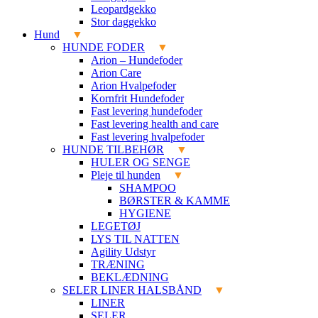
Leopardgekko
Stor daggekko
Hund
HUNDE FODER
Arion – Hundefoder
Arion Care
Arion Hvalpefoder
Kornfrit Hundefoder
Fast levering hundefoder
Fast levering health and care
Fast levering hvalpefoder
HUNDE TILBEHØR
HULER OG SENGE
Pleje til hunden
SHAMPOO
BØRSTER & KAMME
HYGIENE
LEGETØJ
LYS TIL NATTEN
Agility Udstyr
TRÆNING
BEKLÆDNING
SELER LINER HALSBÅND
LINER
SELER