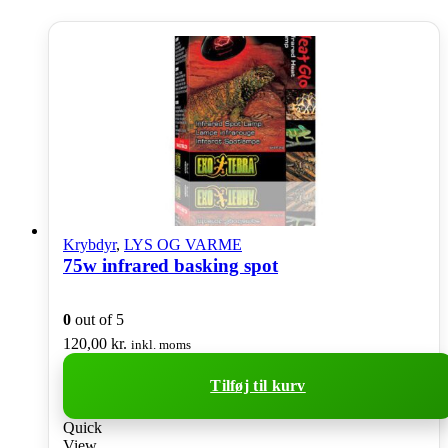
Krybdyr
,
LYS OG VARME
75w infrared basking spot
0
out of 5
120,00
kr.
inkl. moms
Tilføj til kurv
Quick
View