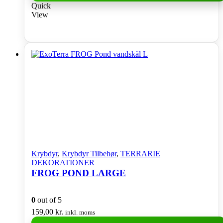
Quick
View
Krybdyr
,
Krybdyr Tilbehør
,
TERRARIE
DEKORATIONER
FROG POND LARGE
0
out of 5
159,00
kr.
inkl. moms