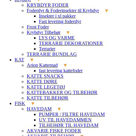
KRYBDYR FODER
Foderdyr & Foderinsekter til Krybdyr
Insekter i xl pakker
Fast levering foderdyr
Frost Foder
Krybdyr Tilbehør
LYS OG VARME
TERRARIE DEKORATIONER
Terrarier
TERRARIE BUNDLAG
KAT
Arion Kattemad
fast levering kattefoder
KATTE SNACKS
KATTE DØRE
KATTE LEGETØJ
KATTEBAKKER OG TILBEHØR
KATTE TILBEHØR
FISK
HAVEDAM
PUMPER / FILTRE HAVEDAM
UV TIL HAVEDAMMEN
TILHEHØR TIL HAVEDAM
AKVARIE FISKE FODER