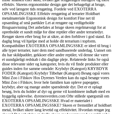
effektiv. Skeens ergonomiske design gør det behageligt at bruge,
selv ved længere tids rengøring. Fordele ved EXOTERRA
OPSAMLINGSSKE Effektiv rengøring af terrarier Holdbart
metalmateriale Ergonomisk design for komfort Fine net til
opsamling af små partikler Let at rengøre og vedligeholde
Brugsanvisning Det anbefales at bruge skeen regelmæssigt for at
opretholde et sundt miljø for dine reptiler eller andre terrariedyr.
Rengør skeen efter brug for at sikre, at den forbliver i god stand. En
daglig brug vil hjælpe med at holde dit terrarium i topform.
Kompatibilitet EXOTERRA OPSAMLINGSSKE er ideel til brug i
alle typer terrarier, især dem med sandbaserede underlag. Uanset om
du har skildpadder, gekkoer eller andre reptiler, vil denne ske være
et uundgåeligt redskab i din daglige pleje. Relaterede links Se også
disse relevante sider og kategorier, hvis du vil finde produkter eller
guides inden for samme område: Krybdyr (Kategori) KRYBDYR
FODER (Kategori) Krybdyr Tilbehør (Kategori) Besøg også vores
Mini Zoo i Filskov Hos Dyrenes Verden kan du også besøge vores
Mini Zoo i Filskov, hvor hele familien kan opleve papegøjer,
krybdyr, aber og mange andre spændende dyr. Det er et oplagt
besøg, hvis du holder af dyr og gerne vil kombinere indkøb med en
hyggelig oplevelse. dyrenesverden.com Ofte stillede spørgsmål om
EXOTERRA OPSAMLINGSSKE Hvad er materialet i
EXOTERRA OPSAMLINGSSKE? Skeen er fremstillet af holdbart
metal, hvilket sikrer lang levetid og effektivitet. Hvordan rengør jeg