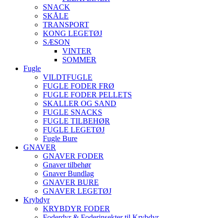
SNACK
SKÅLE
TRANSPORT
KONG LEGETØJ
SÆSON
VINTER
SOMMER
Fugle
VILDTFUGLE
FUGLE FODER FRØ
FUGLE FODER PELLETS
SKALLER OG SAND
FUGLE SNACKS
FUGLE TILBEHØR
FUGLE LEGETØJ
Fugle Bure
GNAVER
GNAVER FODER
Gnaver tilbehør
Gnaver Bundlag
GNAVER BURE
GNAVER LEGETØJ
Krybdyr
KRYBDYR FODER
Foderdyr & Foderinsekter til Krybdyr