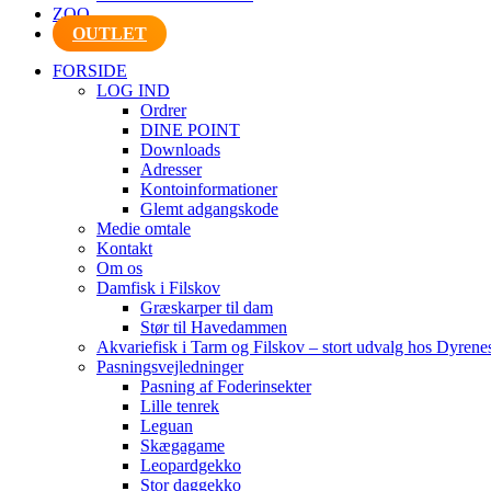
ZOO
OUTLET
FORSIDE
LOG IND
Ordrer
DINE POINT
Downloads
Adresser
Kontoinformationer
Glemt adgangskode
Medie omtale
Kontakt
Om os
Damfisk i Filskov
Græskarper til dam
Stør til Havedammen
Akvariefisk i Tarm og Filskov – stort udvalg hos Dyrene
Pasningsvejledninger
Pasning af Foderinsekter
Lille tenrek
Leguan
Skægagame
Leopardgekko
Stor daggekko