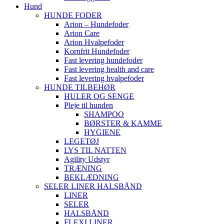
Hund
HUNDE FODER
Arion – Hundefoder
Arion Care
Arion Hvalpefoder
Kornfrit Hundefoder
Fast levering hundefoder
Fast levering health and care
Fast levering hvalpefoder
HUNDE TILBEHØR
HULER OG SENGE
Pleje til hunden
SHAMPOO
BØRSTER & KAMME
HYGIENE
LEGETØJ
LYS TIL NATTEN
Agility Udstyr
TRÆNING
BEKLÆDNING
SELER LINER HALSBÅND
LINER
SELER
HALSBÅND
FLEXI LINER