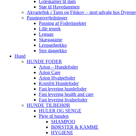
Græskarper til dam
Stør til Havedammen
Akvariefisk i Tarm og Filskov – stort udvalg hos Dyrene
Pasningsvejledninger
Pasning af Foderinsekter
Lille tenrek
Leguan
Skægagame
Leopardgekko
Stor daggekko
Hund
HUNDE FODER
Arion – Hundefoder
Arion Care
Arion Hvalpefoder
Kornfrit Hundefoder
Fast levering hundefoder
Fast levering health and care
Fast levering hvalpefoder
HUNDE TILBEHØR
HULER OG SENGE
Pleje til hunden
SHAMPOO
BØRSTER & KAMME
HYGIENE