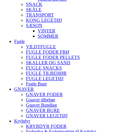
SNACK
SKÅLE
TRANSPORT
KONG LEGETØJ
SÆSON
VINTER
SOMMER
Fugle
VILDTFUGLE
FUGLE FODER FRØ
FUGLE FODER PELLETS
SKALLER OG SAND
FUGLE SNACKS
FUGLE TILBEHØR
FUGLE LEGETØJ
Fugle Bure
GNAVER
GNAVER FODER
Gnaver tilbehør
Gnaver Bundlag
GNAVER BURE
GNAVER LEGETØJ
Krybdyr
KRYBDYR FODER
Foderdyr & Foderinsekter til Krybdyr