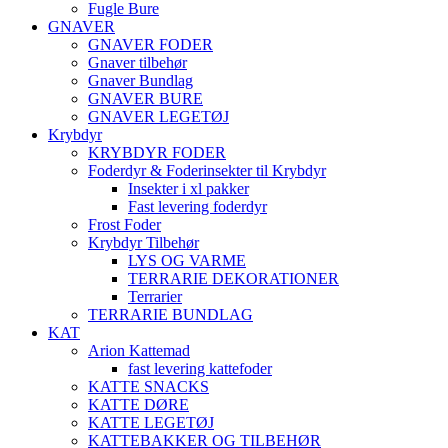
Fugle Bure
GNAVER
GNAVER FODER
Gnaver tilbehør
Gnaver Bundlag
GNAVER BURE
GNAVER LEGETØJ
Krybdyr
KRYBDYR FODER
Foderdyr & Foderinsekter til Krybdyr
Insekter i xl pakker
Fast levering foderdyr
Frost Foder
Krybdyr Tilbehør
LYS OG VARME
TERRARIE DEKORATIONER
Terrarier
TERRARIE BUNDLAG
KAT
Arion Kattemad
fast levering kattefoder
KATTE SNACKS
KATTE DØRE
KATTE LEGETØJ
KATTEBAKKER OG TILBEHØR