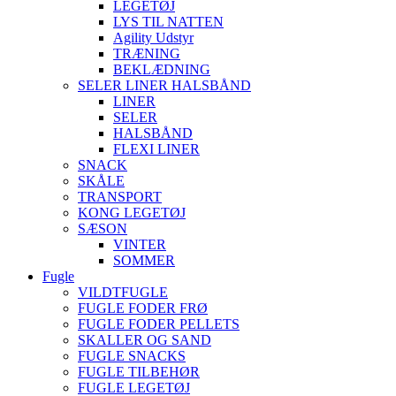
LEGETØJ
LYS TIL NATTEN
Agility Udstyr
TRÆNING
BEKLÆDNING
SELER LINER HALSBÅND
LINER
SELER
HALSBÅND
FLEXI LINER
SNACK
SKÅLE
TRANSPORT
KONG LEGETØJ
SÆSON
VINTER
SOMMER
Fugle
VILDTFUGLE
FUGLE FODER FRØ
FUGLE FODER PELLETS
SKALLER OG SAND
FUGLE SNACKS
FUGLE TILBEHØR
FUGLE LEGETØJ