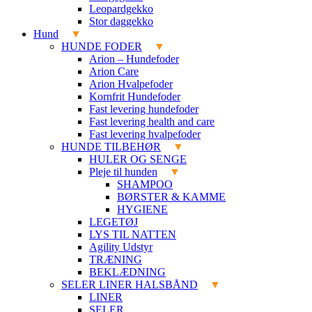
Leopardgekko
Stor daggekko
Hund
HUNDE FODER
Arion – Hundefoder
Arion Care
Arion Hvalpefoder
Kornfrit Hundefoder
Fast levering hundefoder
Fast levering health and care
Fast levering hvalpefoder
HUNDE TILBEHØR
HULER OG SENGE
Pleje til hunden
SHAMPOO
BØRSTER & KAMME
HYGIENE
LEGETØJ
LYS TIL NATTEN
Agility Udstyr
TRÆNING
BEKLÆDNING
SELER LINER HALSBÅND
LINER
SELER