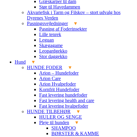
Græskarper til dam
Stør til Havedammen
Akvariefisk i Tarm og Filskov – stort udvalg hos
Dyrenes Verden
Pasningsvejledninger
Pasning af Foderinsekter
Lille tenrek
Leguan
Skægagame
Leopardgekko
Stor daggekko
Hund
HUNDE FODER
Arion – Hundefoder
Arion Care
Arion Hvalpefoder
Kornfrit Hundefoder
Fast levering hundefoder
Fast levering health and care
Fast levering hvalpefoder
HUNDE TILBEHØR
HULER OG SENGE
Pleje til hunden
SHAMPOO
BØRSTER & KAMME