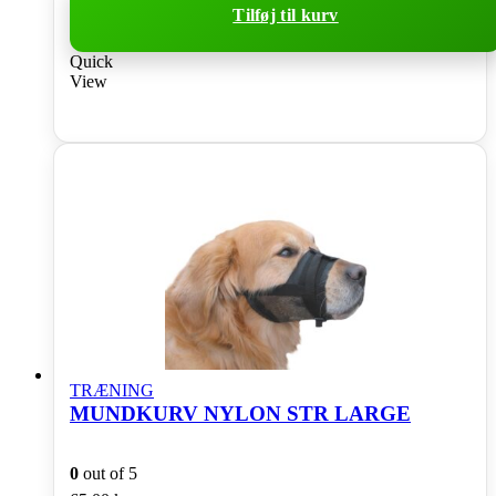
Tilføj til kurv
Quick
View
TRÆNING
MUNDKURV NYLON STR LARGE
0
out of 5