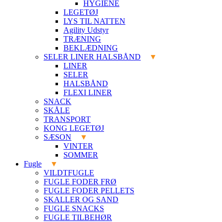
HYGIENE
LEGETØJ
LYS TIL NATTEN
Agility Udstyr
TRÆNING
BEKLÆDNING
SELER LINER HALSBÅND
LINER
SELER
HALSBÅND
FLEXI LINER
SNACK
SKÅLE
TRANSPORT
KONG LEGETØJ
SÆSON
VINTER
SOMMER
Fugle
VILDTFUGLE
FUGLE FODER FRØ
FUGLE FODER PELLETS
SKALLER OG SAND
FUGLE SNACKS
FUGLE TILBEHØR