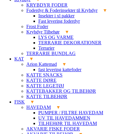
KRYBDYR FODER
Foderdyr & Foderinsekter til Krybdyr
Insekter i xl pakker
Fast levering foderdyr
Frost Foder
Krybdyr Tilbehør
LYS OG VARME
TERRARIE DEKORATIONER
Terrarier
TERRARIE BUNDLAG
KAT
Arion Kattemad
fast levering kattefoder
KATTE SNACKS
KATTE DØRE
KATTE LEGETØJ
KATTEBAKKER OG TILBEHØR
KATTE TILBEHØR
FISK
HAVEDAM
PUMPER / FILTRE HAVEDAM
UV TIL HAVEDAMMEN
TILHEHØR TIL HAVEDAM
AKVARIE FISKE FODER