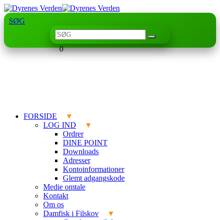
SØG
0
FORSIDE
LOG IND
Ordrer
DINE POINT
Downloads
Adresser
Kontoinformationer
Glemt adgangskode
Medie omtale
Kontakt
Om os
Damfisk i Filskov