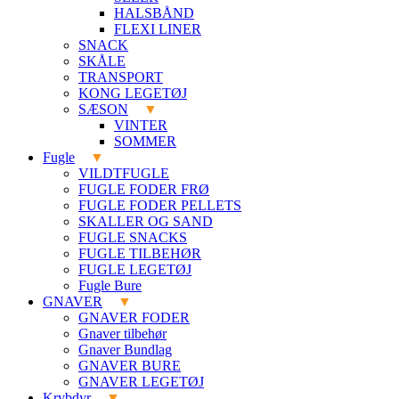
HALSBÅND
FLEXI LINER
SNACK
SKÅLE
TRANSPORT
KONG LEGETØJ
SÆSON
VINTER
SOMMER
Fugle
VILDTFUGLE
FUGLE FODER FRØ
FUGLE FODER PELLETS
SKALLER OG SAND
FUGLE SNACKS
FUGLE TILBEHØR
FUGLE LEGETØJ
Fugle Bure
GNAVER
GNAVER FODER
Gnaver tilbehør
Gnaver Bundlag
GNAVER BURE
GNAVER LEGETØJ
Krybdyr