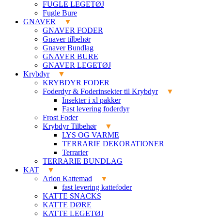
FUGLE LEGETØJ
Fugle Bure
GNAVER
GNAVER FODER
Gnaver tilbehør
Gnaver Bundlag
GNAVER BURE
GNAVER LEGETØJ
Krybdyr
KRYBDYR FODER
Foderdyr & Foderinsekter til Krybdyr
Insekter i xl pakker
Fast levering foderdyr
Frost Foder
Krybdyr Tilbehør
LYS OG VARME
TERRARIE DEKORATIONER
Terrarier
TERRARIE BUNDLAG
KAT
Arion Kattemad
fast levering kattefoder
KATTE SNACKS
KATTE DØRE
KATTE LEGETØJ