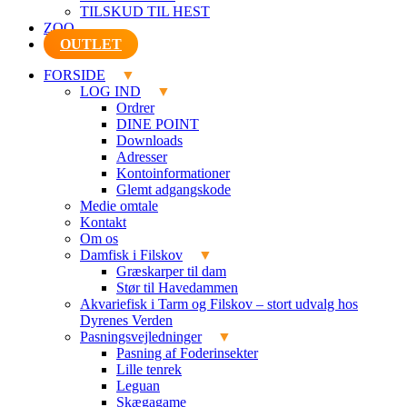
TILSKUD TIL HEST
ZOO
OUTLET
FORSIDE
LOG IND
Ordrer
DINE POINT
Downloads
Adresser
Kontoinformationer
Glemt adgangskode
Medie omtale
Kontakt
Om os
Damfisk i Filskov
Græskarper til dam
Stør til Havedammen
Akvariefisk i Tarm og Filskov – stort udvalg hos
Dyrenes Verden
Pasningsvejledninger
Pasning af Foderinsekter
Lille tenrek
Leguan
Skægagame