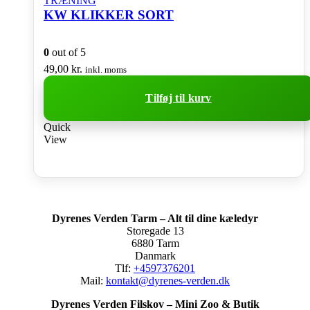
TRÆNING
KW KLIKKER SORT
0
out of 5
49,00
kr.
inkl. moms
Tilføj til kurv
Quick
View
Dyrenes Verden Tarm – Alt til dine kæledyr
Storegade 13
6880 Tarm
Danmark
Tlf:
+4597376201
Mail:
kontakt@dyrenes-verden.dk
Dyrenes Verden Filskov – Mini Zoo & Butik