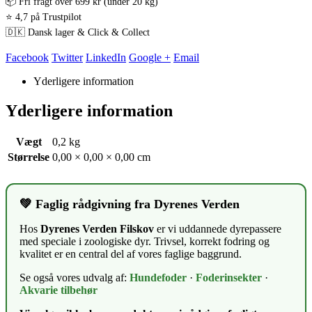
📦 Fri fragt over 699 kr (under 20 kg)
⭐ 4,7 på Trustpilot
🇩🇰 Dansk lager & Click & Collect
Facebook
Twitter
LinkedIn
Google +
Email
Yderligere information
Yderligere information
Vægt
0,2 kg
Størrelse
0,00 × 0,00 × 0,00 cm
💚 Faglig rådgivning fra Dyrenes Verden
Hos
Dyrenes Verden Filskov
er vi uddannede dyrepassere
med speciale i zoologiske dyr. Trivsel, korrekt fodring og
kvalitet er en central del af vores faglige baggrund.
Se også vores udvalg af:
Hundefoder
·
Foderinsekter
·
Akvarie tilbehør