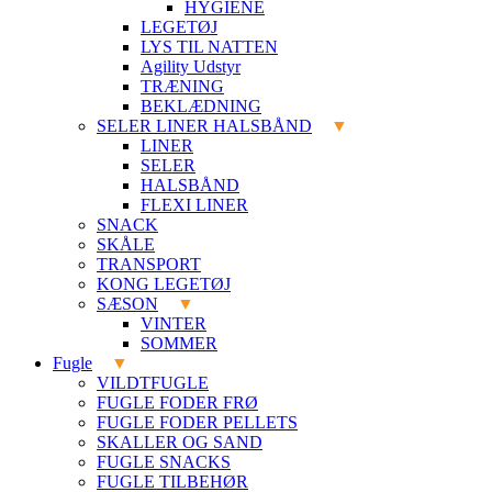
HYGIENE
LEGETØJ
LYS TIL NATTEN
Agility Udstyr
TRÆNING
BEKLÆDNING
SELER LINER HALSBÅND
LINER
SELER
HALSBÅND
FLEXI LINER
SNACK
SKÅLE
TRANSPORT
KONG LEGETØJ
SÆSON
VINTER
SOMMER
Fugle
VILDTFUGLE
FUGLE FODER FRØ
FUGLE FODER PELLETS
SKALLER OG SAND
FUGLE SNACKS
FUGLE TILBEHØR