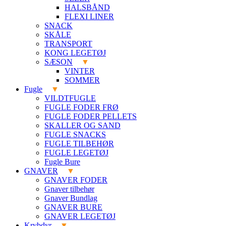
HALSBÅND
FLEXI LINER
SNACK
SKÅLE
TRANSPORT
KONG LEGETØJ
SÆSON
VINTER
SOMMER
Fugle
VILDTFUGLE
FUGLE FODER FRØ
FUGLE FODER PELLETS
SKALLER OG SAND
FUGLE SNACKS
FUGLE TILBEHØR
FUGLE LEGETØJ
Fugle Bure
GNAVER
GNAVER FODER
Gnaver tilbehør
Gnaver Bundlag
GNAVER BURE
GNAVER LEGETØJ
Krybdyr