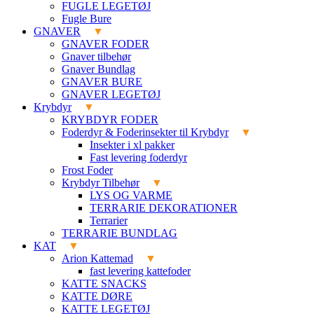
FUGLE LEGETØJ
Fugle Bure
GNAVER
GNAVER FODER
Gnaver tilbehør
Gnaver Bundlag
GNAVER BURE
GNAVER LEGETØJ
Krybdyr
KRYBDYR FODER
Foderdyr & Foderinsekter til Krybdyr
Insekter i xl pakker
Fast levering foderdyr
Frost Foder
Krybdyr Tilbehør
LYS OG VARME
TERRARIE DEKORATIONER
Terrarier
TERRARIE BUNDLAG
KAT
Arion Kattemad
fast levering kattefoder
KATTE SNACKS
KATTE DØRE
KATTE LEGETØJ