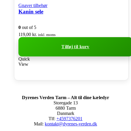
Gnaver tilbehør
Kanin sele
0
out of 5
119,00
kr.
inkl. moms
Tilføj til kurv
Quick
View
Dyrenes Verden Tarm – Alt til dine kæledyr
Storegade 13
6880 Tarm
Danmark
Tlf:
+4597376201
Mail:
kontakt@dyrenes-verden.dk