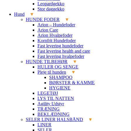
Leopardgekko
Stor daggekko
Hund
HUNDE FODER
Arion – Hundefoder
Arion Care
Arion Hvalpefoder
Kornfrit Hundefoder
Fast levering hundefoder
Fast levering health and care
Fast levering hvalpefoder
HUNDE TILBEHØR
HULER OG SENGE
Pleje til hunden
SHAMPOO
BØRSTER & KAMME
HYGIENE
LEGETØJ
LYS TIL NATTEN
Agility Udstyr
TRÆNING
BEKLÆDNING
SELER LINER HALSBÅND
LINER
SELER