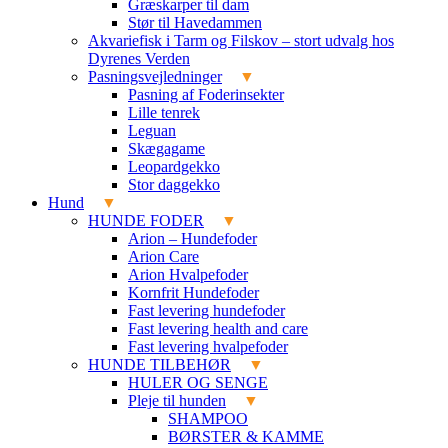
Græskarper til dam
Stør til Havedammen
Akvariefisk i Tarm og Filskov – stort udvalg hos
Dyrenes Verden
Pasningsvejledninger
Pasning af Foderinsekter
Lille tenrek
Leguan
Skægagame
Leopardgekko
Stor daggekko
Hund
HUNDE FODER
Arion – Hundefoder
Arion Care
Arion Hvalpefoder
Kornfrit Hundefoder
Fast levering hundefoder
Fast levering health and care
Fast levering hvalpefoder
HUNDE TILBEHØR
HULER OG SENGE
Pleje til hunden
SHAMPOO
BØRSTER & KAMME