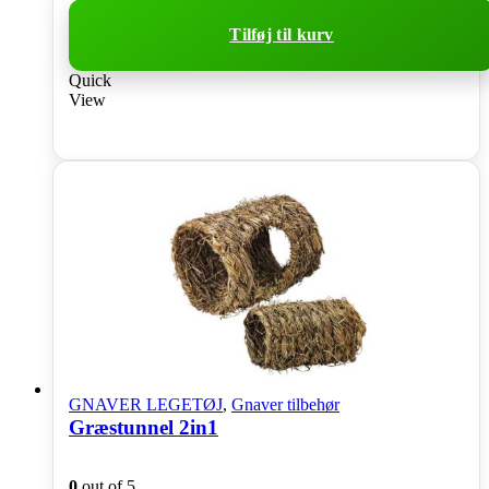
Tilføj til kurv
Quick
View
GNAVER LEGETØJ
,
Gnaver tilbehør
Græstunnel 2in1
0
out of 5