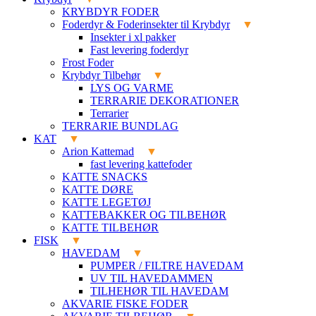
KRYBDYR FODER
Foderdyr & Foderinsekter til Krybdyr
Insekter i xl pakker
Fast levering foderdyr
Frost Foder
Krybdyr Tilbehør
LYS OG VARME
TERRARIE DEKORATIONER
Terrarier
TERRARIE BUNDLAG
KAT
Arion Kattemad
fast levering kattefoder
KATTE SNACKS
KATTE DØRE
KATTE LEGETØJ
KATTEBAKKER OG TILBEHØR
KATTE TILBEHØR
FISK
HAVEDAM
PUMPER / FILTRE HAVEDAM
UV TIL HAVEDAMMEN
TILHEHØR TIL HAVEDAM
AKVARIE FISKE FODER