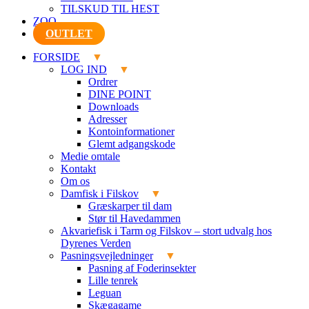
TILSKUD TIL HEST
ZOO
OUTLET
FORSIDE
LOG IND
Ordrer
DINE POINT
Downloads
Adresser
Kontoinformationer
Glemt adgangskode
Medie omtale
Kontakt
Om os
Damfisk i Filskov
Græskarper til dam
Stør til Havedammen
Akvariefisk i Tarm og Filskov – stort udvalg hos
Dyrenes Verden
Pasningsvejledninger
Pasning af Foderinsekter
Lille tenrek
Leguan
Skægagame