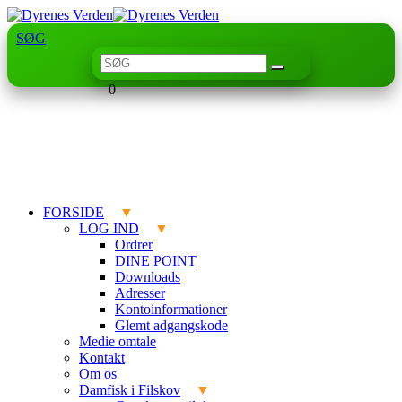
SØG
0
FORSIDE
LOG IND
Ordrer
DINE POINT
Downloads
Adresser
Kontoinformationer
Glemt adgangskode
Medie omtale
Kontakt
Om os
Damfisk i Filskov