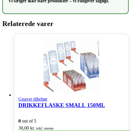
Vi sælger ikke bare produkter – vi rådgiver fagligt.
Relaterede varer
Gnaver tilbehør
DRIKKEFLASKE SMALL 150ML
0
out of 5
30,00
kr.
inkl. moms