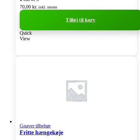
70,00
kr.
inkl. moms
Tilføj til kurv
Quick
View
Gnaver tilbehør
Fritte hængekøje