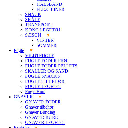
HALSBÅND
FLEXI LINER
SNACK
SKÅLE
TRANSPORT
KONG LEGETØJ
SÆSON
VINTER
SOMMER
Fugle
VILDTFUGLE
FUGLE FODER FRØ
FUGLE FODER PELLETS
SKALLER OG SAND
FUGLE SNACKS
FUGLE TILBEHØR
FUGLE LEGETØJ
Fugle Bure
GNAVER
GNAVER FODER
Gnaver tilbehør
Gnaver Bundlag
GNAVER BURE
GNAVER LEGETØJ
Krybdyr