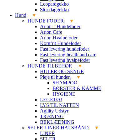
Leopardgekko
Stor daggekko
Hund
HUNDE FODER
Arion – Hundefoder
Arion Care
Arion Hvalpefoder
Kornfrit Hundefoder
Fast levering hundefoder
Fast levering health and care
Fast levering hvalpefoder
HUNDE TILBEHØR
HULER OG SENGE
Pleje til hunden
SHAMPOO
BØRSTER & KAMME
HYGIENE
LEGETØJ
LYS TIL NATTEN
Agility Udstyr
TRÆNING
BEKLÆDNING
SELER LINER HALSBÅND
LINER
SELER