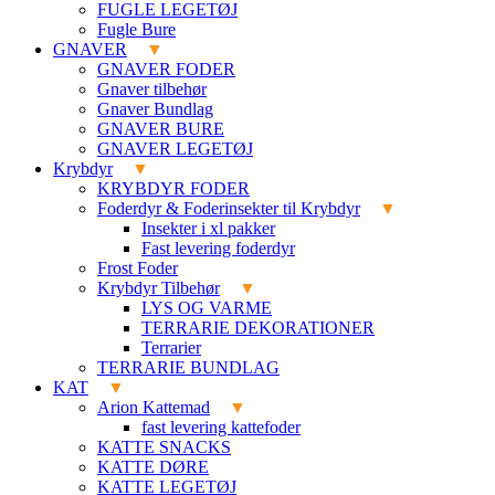
FUGLE LEGETØJ
Fugle Bure
GNAVER
GNAVER FODER
Gnaver tilbehør
Gnaver Bundlag
GNAVER BURE
GNAVER LEGETØJ
Krybdyr
KRYBDYR FODER
Foderdyr & Foderinsekter til Krybdyr
Insekter i xl pakker
Fast levering foderdyr
Frost Foder
Krybdyr Tilbehør
LYS OG VARME
TERRARIE DEKORATIONER
Terrarier
TERRARIE BUNDLAG
KAT
Arion Kattemad
fast levering kattefoder
KATTE SNACKS
KATTE DØRE
KATTE LEGETØJ