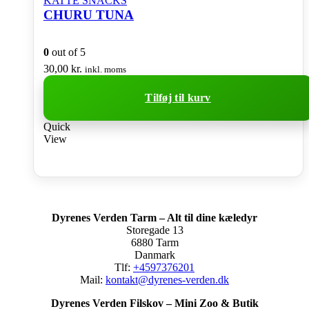
KATTE SNACKS
CHURU TUNA
0
out of 5
30,00
kr.
inkl. moms
Tilføj til kurv
Quick
View
Dyrenes Verden Tarm – Alt til dine kæledyr
Storegade 13
6880 Tarm
Danmark
Tlf:
+4597376201
Mail:
kontakt@dyrenes-verden.dk
Dyrenes Verden Filskov – Mini Zoo & Butik