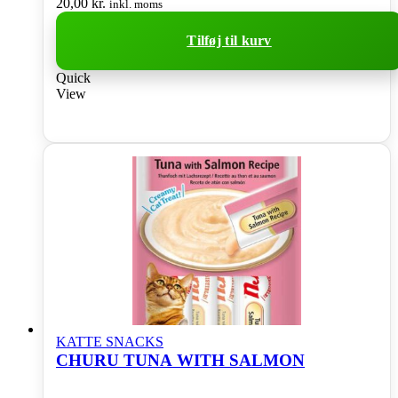
20,00
kr.
inkl. moms
Tilføj til kurv
Quick
View
KATTE SNACKS
CHURU TUNA WITH SALMON