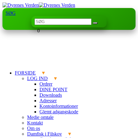
SØG
0
FORSIDE
LOG IND
Ordrer
DINE POINT
Downloads
Adresser
Kontoinformationer
Glemt adgangskode
Medie omtale
Kontakt
Om os
Damfisk i Filskov