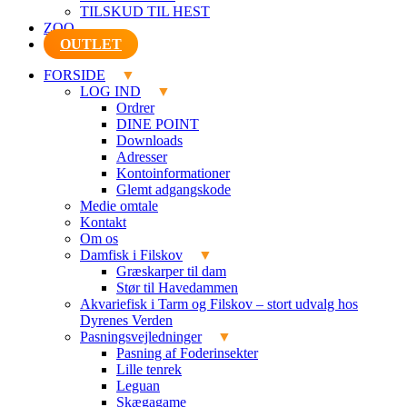
TILSKUD TIL HEST
ZOO
OUTLET
FORSIDE
LOG IND
Ordrer
DINE POINT
Downloads
Adresser
Kontoinformationer
Glemt adgangskode
Medie omtale
Kontakt
Om os
Damfisk i Filskov
Græskarper til dam
Stør til Havedammen
Akvariefisk i Tarm og Filskov – stort udvalg hos
Dyrenes Verden
Pasningsvejledninger
Pasning af Foderinsekter
Lille tenrek
Leguan
Skægagame