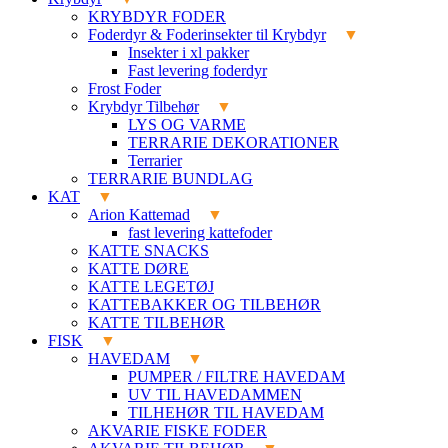
KRYBDYR FODER
Foderdyr & Foderinsekter til Krybdyr
Insekter i xl pakker
Fast levering foderdyr
Frost Foder
Krybdyr Tilbehør
LYS OG VARME
TERRARIE DEKORATIONER
Terrarier
TERRARIE BUNDLAG
KAT
Arion Kattemad
fast levering kattefoder
KATTE SNACKS
KATTE DØRE
KATTE LEGETØJ
KATTEBAKKER OG TILBEHØR
KATTE TILBEHØR
FISK
HAVEDAM
PUMPER / FILTRE HAVEDAM
UV TIL HAVEDAMMEN
TILHEHØR TIL HAVEDAM
AKVARIE FISKE FODER