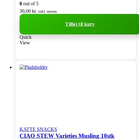
0
out of 5
30,00
kr.
inkl. moms
Tilføj til kurv
Quick
View
KATTE SNACKS
CIAO STEW Varieties Musling 10stk