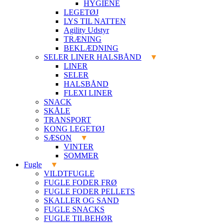
HYGIENE
LEGETØJ
LYS TIL NATTEN
Agility Udstyr
TRÆNING
BEKLÆDNING
SELER LINER HALSBÅND
LINER
SELER
HALSBÅND
FLEXI LINER
SNACK
SKÅLE
TRANSPORT
KONG LEGETØJ
SÆSON
VINTER
SOMMER
Fugle
VILDTFUGLE
FUGLE FODER FRØ
FUGLE FODER PELLETS
SKALLER OG SAND
FUGLE SNACKS
FUGLE TILBEHØR