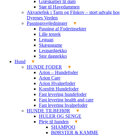
Græskarper til dam
Stør til Havedammen
Akvariefisk i Tarm og Filskov – stort udvalg hos
Dyrenes Verden
Pasningsvejledninger
Pasning af Foderinsekter
Lille tenrek
Leguan
Skægagame
Leopardgekko
Stor daggekko
Hund
HUNDE FODER
Arion – Hundefoder
Arion Care
Arion Hvalpefoder
Kornfrit Hundefoder
Fast levering hundefoder
Fast levering health and care
Fast levering hvalpefoder
HUNDE TILBEHØR
HULER OG SENGE
Pleje til hunden
SHAMPOO
BØRSTER & KAMME