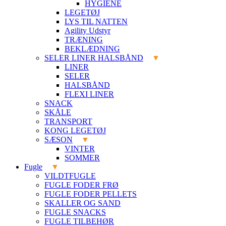
HYGIENE
LEGETØJ
LYS TIL NATTEN
Agility Udstyr
TRÆNING
BEKLÆDNING
SELER LINER HALSBÅND
LINER
SELER
HALSBÅND
FLEXI LINER
SNACK
SKÅLE
TRANSPORT
KONG LEGETØJ
SÆSON
VINTER
SOMMER
Fugle
VILDTFUGLE
FUGLE FODER FRØ
FUGLE FODER PELLETS
SKALLER OG SAND
FUGLE SNACKS
FUGLE TILBEHØR