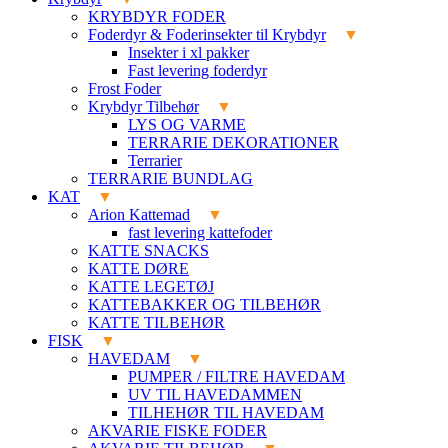
KRYBDYR FODER
Foderdyr & Foderinsekter til Krybdyr
Insekter i xl pakker
Fast levering foderdyr
Frost Foder
Krybdyr Tilbehør
LYS OG VARME
TERRARIE DEKORATIONER
Terrarier
TERRARIE BUNDLAG
KAT
Arion Kattemad
fast levering kattefoder
KATTE SNACKS
KATTE DØRE
KATTE LEGETØJ
KATTEBAKKER OG TILBEHØR
KATTE TILBEHØR
FISK
HAVEDAM
PUMPER / FILTRE HAVEDAM
UV TIL HAVEDAMMEN
TILHEHØR TIL HAVEDAM
AKVARIE FISKE FODER