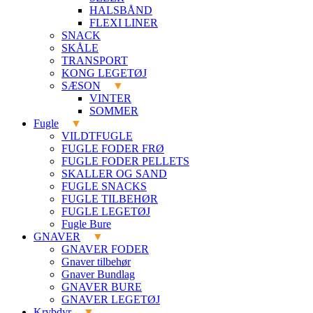
HALSBÅND
FLEXI LINER
SNACK
SKÅLE
TRANSPORT
KONG LEGETØJ
SÆSON
VINTER
SOMMER
Fugle
VILDTFUGLE
FUGLE FODER FRØ
FUGLE FODER PELLETS
SKALLER OG SAND
FUGLE SNACKS
FUGLE TILBEHØR
FUGLE LEGETØJ
Fugle Bure
GNAVER
GNAVER FODER
Gnaver tilbehør
Gnaver Bundlag
GNAVER BURE
GNAVER LEGETØJ
Krybdyr