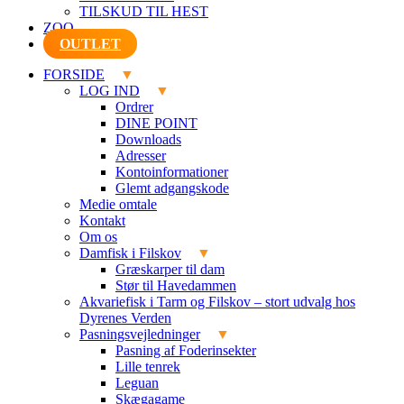
TILSKUD TIL HEST
ZOO
OUTLET
FORSIDE
LOG IND
Ordrer
DINE POINT
Downloads
Adresser
Kontoinformationer
Glemt adgangskode
Medie omtale
Kontakt
Om os
Damfisk i Filskov
Græskarper til dam
Stør til Havedammen
Akvariefisk i Tarm og Filskov – stort udvalg hos
Dyrenes Verden
Pasningsvejledninger
Pasning af Foderinsekter
Lille tenrek
Leguan
Skægagame