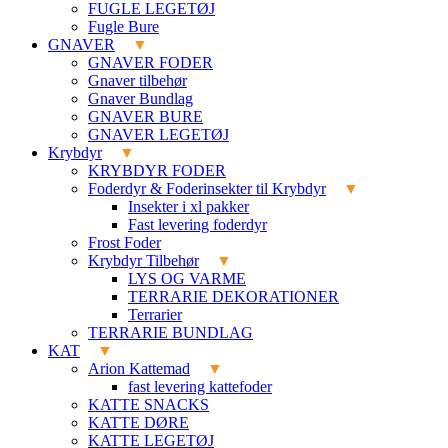
FUGLE LEGETØJ
Fugle Bure
GNAVER
GNAVER FODER
Gnaver tilbehør
Gnaver Bundlag
GNAVER BURE
GNAVER LEGETØJ
Krybdyr
KRYBDYR FODER
Foderdyr & Foderinsekter til Krybdyr
Insekter i xl pakker
Fast levering foderdyr
Frost Foder
Krybdyr Tilbehør
LYS OG VARME
TERRARIE DEKORATIONER
Terrarier
TERRARIE BUNDLAG
KAT
Arion Kattemad
fast levering kattefoder
KATTE SNACKS
KATTE DØRE
KATTE LEGETØJ