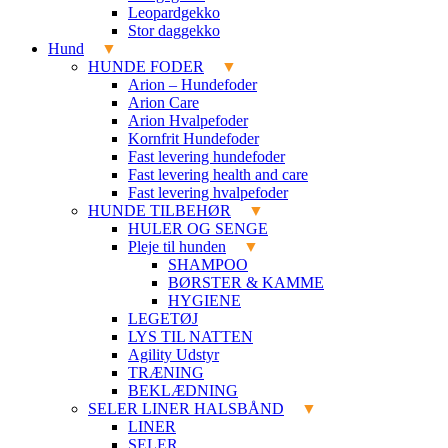
Leopardgekko
Stor daggekko
Hund
HUNDE FODER
Arion – Hundefoder
Arion Care
Arion Hvalpefoder
Kornfrit Hundefoder
Fast levering hundefoder
Fast levering health and care
Fast levering hvalpefoder
HUNDE TILBEHØR
HULER OG SENGE
Pleje til hunden
SHAMPOO
BØRSTER & KAMME
HYGIENE
LEGETØJ
LYS TIL NATTEN
Agility Udstyr
TRÆNING
BEKLÆDNING
SELER LINER HALSBÅND
LINER
SELER