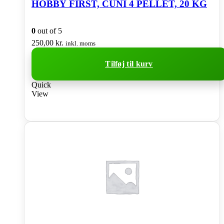
HOBBY FIRST, CUNI 4 PELLET, 20 KG
0
out of 5
250,00
kr.
inkl. moms
Tilføj til kurv
Quick
View