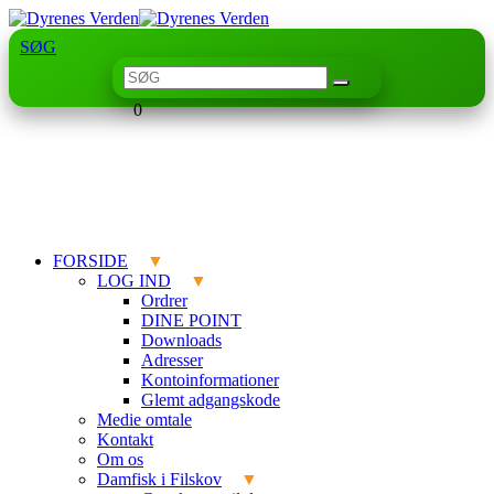
SØG
0
FORSIDE
LOG IND
Ordrer
DINE POINT
Downloads
Adresser
Kontoinformationer
Glemt adgangskode
Medie omtale
Kontakt
Om os
Damfisk i Filskov