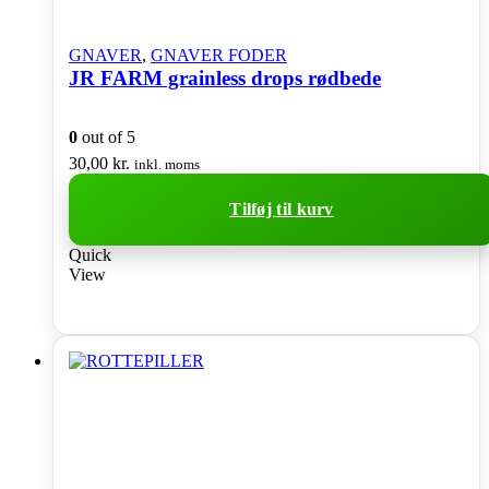
GNAVER
,
GNAVER FODER
JR FARM grainless drops rødbede
0
out of 5
30,00
kr.
inkl. moms
Tilføj til kurv
Quick
View