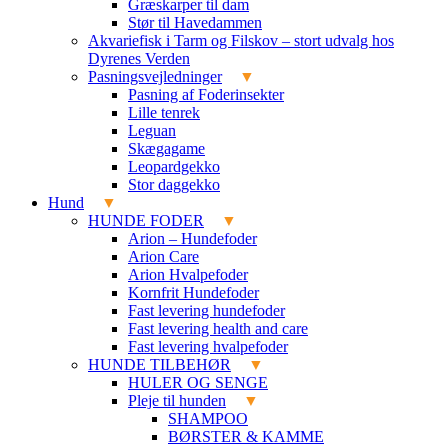
Græskarper til dam
Stør til Havedammen
Akvariefisk i Tarm og Filskov – stort udvalg hos
Dyrenes Verden
Pasningsvejledninger
Pasning af Foderinsekter
Lille tenrek
Leguan
Skægagame
Leopardgekko
Stor daggekko
Hund
HUNDE FODER
Arion – Hundefoder
Arion Care
Arion Hvalpefoder
Kornfrit Hundefoder
Fast levering hundefoder
Fast levering health and care
Fast levering hvalpefoder
HUNDE TILBEHØR
HULER OG SENGE
Pleje til hunden
SHAMPOO
BØRSTER & KAMME