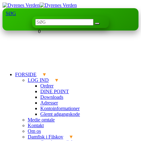
SØG
0
FORSIDE
LOG IND
Ordrer
DINE POINT
Downloads
Adresser
Kontoinformationer
Glemt adgangskode
Medie omtale
Kontakt
Om os
Damfisk i Filskov