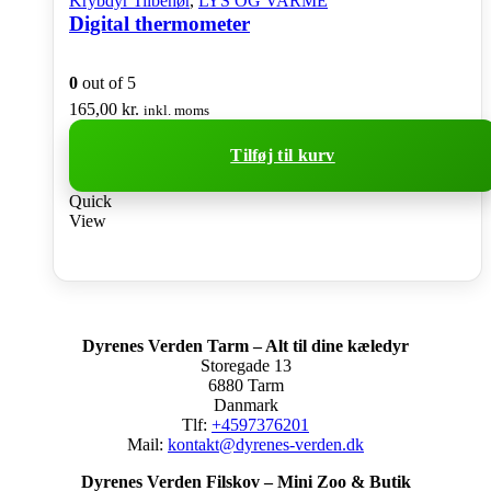
Krybdyr Tilbehør
,
LYS OG VARME
Digital thermometer
0
out of 5
165,00
kr.
inkl. moms
Tilføj til kurv
Quick
View
Dyrenes Verden Tarm – Alt til dine kæledyr
Storegade 13
6880 Tarm
Danmark
Tlf:
+4597376201
Mail:
kontakt@dyrenes-verden.dk
Dyrenes Verden Filskov – Mini Zoo & Butik