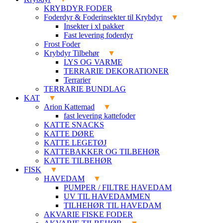
KRYBDYR FODER
Foderdyr & Foderinsekter til Krybdyr
Insekter i xl pakker
Fast levering foderdyr
Frost Foder
Krybdyr Tilbehør
LYS OG VARME
TERRARIE DEKORATIONER
Terrarier
TERRARIE BUNDLAG
KAT
Arion Kattemad
fast levering kattefoder
KATTE SNACKS
KATTE DØRE
KATTE LEGETØJ
KATTEBAKKER OG TILBEHØR
KATTE TILBEHØR
FISK
HAVEDAM
PUMPER / FILTRE HAVEDAM
UV TIL HAVEDAMMEN
TILHEHØR TIL HAVEDAM
AKVARIE FISKE FODER