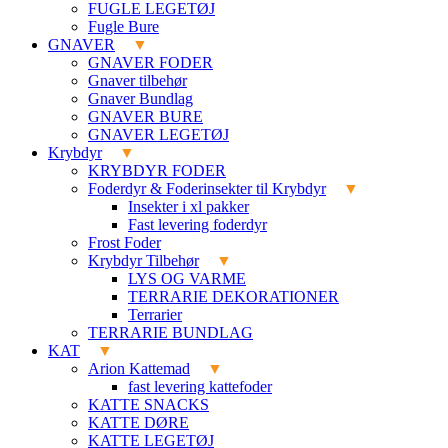
FUGLE LEGETØJ
Fugle Bure
GNAVER
GNAVER FODER
Gnaver tilbehør
Gnaver Bundlag
GNAVER BURE
GNAVER LEGETØJ
Krybdyr
KRYBDYR FODER
Foderdyr & Foderinsekter til Krybdyr
Insekter i xl pakker
Fast levering foderdyr
Frost Foder
Krybdyr Tilbehør
LYS OG VARME
TERRARIE DEKORATIONER
Terrarier
TERRARIE BUNDLAG
KAT
Arion Kattemad
fast levering kattefoder
KATTE SNACKS
KATTE DØRE
KATTE LEGETØJ