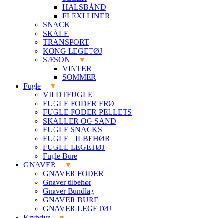
HALSBÅND
FLEXI LINER
SNACK
SKÅLE
TRANSPORT
KONG LEGETØJ
SÆSON
VINTER
SOMMER
Fugle
VILDTFUGLE
FUGLE FODER FRØ
FUGLE FODER PELLETS
SKALLER OG SAND
FUGLE SNACKS
FUGLE TILBEHØR
FUGLE LEGETØJ
Fugle Bure
GNAVER
GNAVER FODER
Gnaver tilbehør
Gnaver Bundlag
GNAVER BURE
GNAVER LEGETØJ
Krybdyr