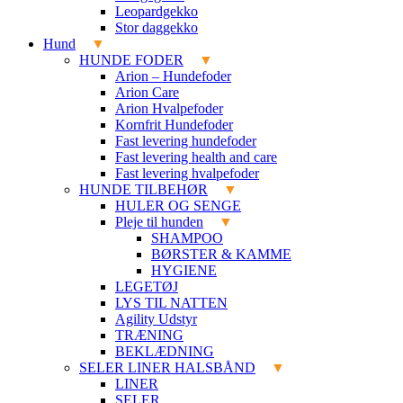
Leopardgekko
Stor daggekko
Hund
HUNDE FODER
Arion – Hundefoder
Arion Care
Arion Hvalpefoder
Kornfrit Hundefoder
Fast levering hundefoder
Fast levering health and care
Fast levering hvalpefoder
HUNDE TILBEHØR
HULER OG SENGE
Pleje til hunden
SHAMPOO
BØRSTER & KAMME
HYGIENE
LEGETØJ
LYS TIL NATTEN
Agility Udstyr
TRÆNING
BEKLÆDNING
SELER LINER HALSBÅND
LINER
SELER