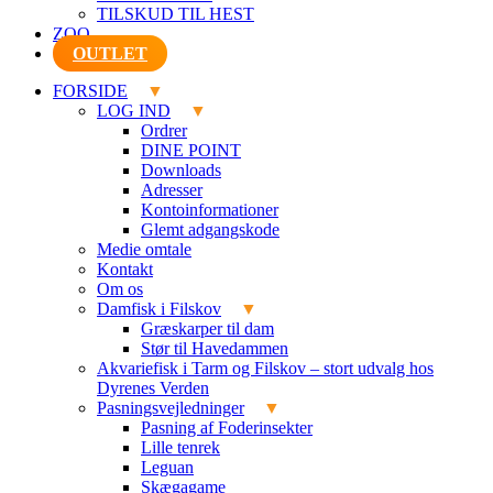
TILSKUD TIL HEST
ZOO
OUTLET
FORSIDE
LOG IND
Ordrer
DINE POINT
Downloads
Adresser
Kontoinformationer
Glemt adgangskode
Medie omtale
Kontakt
Om os
Damfisk i Filskov
Græskarper til dam
Stør til Havedammen
Akvariefisk i Tarm og Filskov – stort udvalg hos
Dyrenes Verden
Pasningsvejledninger
Pasning af Foderinsekter
Lille tenrek
Leguan
Skægagame