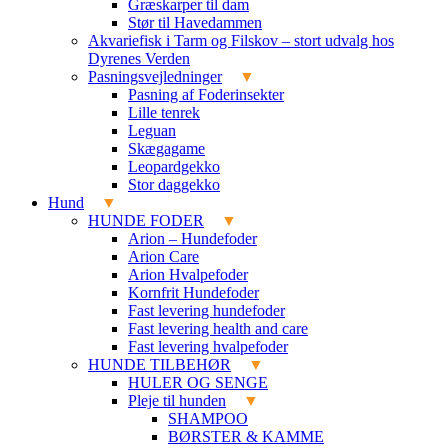
Græskarper til dam
Stør til Havedammen
Akvariefisk i Tarm og Filskov – stort udvalg hos
Dyrenes Verden
Pasningsvejledninger
Pasning af Foderinsekter
Lille tenrek
Leguan
Skægagame
Leopardgekko
Stor daggekko
Hund
HUNDE FODER
Arion – Hundefoder
Arion Care
Arion Hvalpefoder
Kornfrit Hundefoder
Fast levering hundefoder
Fast levering health and care
Fast levering hvalpefoder
HUNDE TILBEHØR
HULER OG SENGE
Pleje til hunden
SHAMPOO
BØRSTER & KAMME