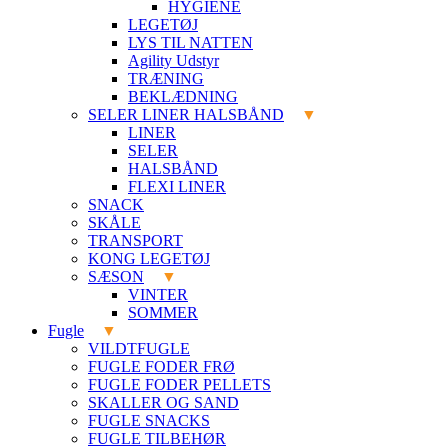
HYGIENE
LEGETØJ
LYS TIL NATTEN
Agility Udstyr
TRÆNING
BEKLÆDNING
SELER LINER HALSBÅND
LINER
SELER
HALSBÅND
FLEXI LINER
SNACK
SKÅLE
TRANSPORT
KONG LEGETØJ
SÆSON
VINTER
SOMMER
Fugle
VILDTFUGLE
FUGLE FODER FRØ
FUGLE FODER PELLETS
SKALLER OG SAND
FUGLE SNACKS
FUGLE TILBEHØR