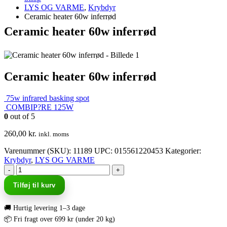
LYS OG VARME
,
Krybdyr
Ceramic heater 60w inferrød
Ceramic heater 60w inferrød
Ceramic heater 60w inferrød
75w infrared basking spot
COMBIP?RE 125W
0
out of 5
260,00
kr.
inkl. moms
Varenummer (SKU):
11189
UPC
:
015561220453
Kategorier:
Krybdyr
,
LYS OG VARME
-
+
Tilføj til kurv
🚚 Hurtig levering 1–3 dage
📦 Fri fragt over 699 kr (under 20 kg)