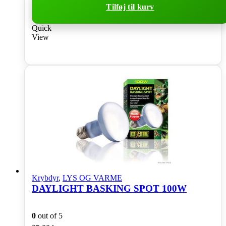
Tilføj til kurv
Quick
View
Krybdyr
,
LYS OG VARME
DAYLIGHT BASKING SPOT 100W
0
out of 5