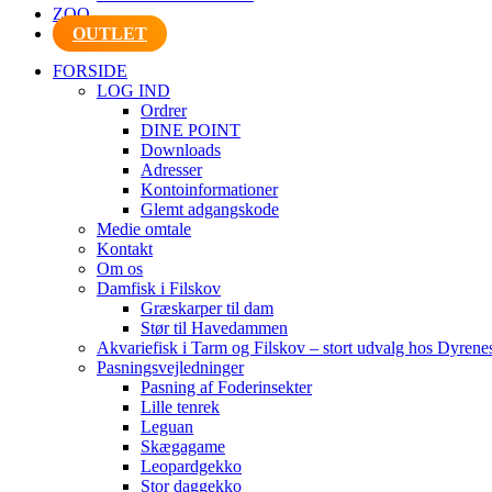
ZOO
OUTLET
FORSIDE
LOG IND
Ordrer
DINE POINT
Downloads
Adresser
Kontoinformationer
Glemt adgangskode
Medie omtale
Kontakt
Om os
Damfisk i Filskov
Græskarper til dam
Stør til Havedammen
Akvariefisk i Tarm og Filskov – stort udvalg hos Dyrene
Pasningsvejledninger
Pasning af Foderinsekter
Lille tenrek
Leguan
Skægagame
Leopardgekko
Stor daggekko