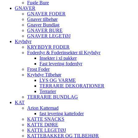
Fugle Bure
GNAVER
GNAVER FODER
Gnaver tilbehør
Gnaver Bundlag
GNAVER BURE
GNAVER LEGETØJ
Krybdyr
KRYBDYR FODER
Foderdyr & Foderinsekter til Krybdyr
Insekter i xl pakker
Fast levering foderdyr
Frost Foder
Krybdyr Tilbehør
LYS OG VARME
TERRARIE DEKORATIONER
Terrarier
TERRARIE BUNDLAG
KAT
Arion Kattemad
fast levering kattefoder
KATTE SNACKS
KATTE DØRE
KATTE LEGETØJ
KATTEBAKKER OG TILBEHØR