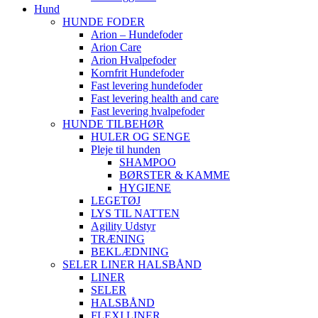
Hund
HUNDE FODER
Arion – Hundefoder
Arion Care
Arion Hvalpefoder
Kornfrit Hundefoder
Fast levering hundefoder
Fast levering health and care
Fast levering hvalpefoder
HUNDE TILBEHØR
HULER OG SENGE
Pleje til hunden
SHAMPOO
BØRSTER & KAMME
HYGIENE
LEGETØJ
LYS TIL NATTEN
Agility Udstyr
TRÆNING
BEKLÆDNING
SELER LINER HALSBÅND
LINER
SELER
HALSBÅND
FLEXI LINER