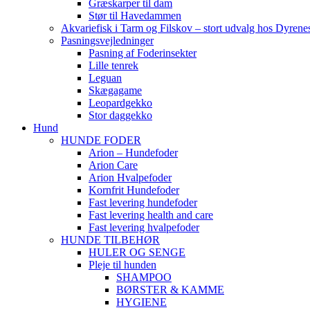
Græskarper til dam
Stør til Havedammen
Akvariefisk i Tarm og Filskov – stort udvalg hos Dyrene
Pasningsvejledninger
Pasning af Foderinsekter
Lille tenrek
Leguan
Skægagame
Leopardgekko
Stor daggekko
Hund
HUNDE FODER
Arion – Hundefoder
Arion Care
Arion Hvalpefoder
Kornfrit Hundefoder
Fast levering hundefoder
Fast levering health and care
Fast levering hvalpefoder
HUNDE TILBEHØR
HULER OG SENGE
Pleje til hunden
SHAMPOO
BØRSTER & KAMME
HYGIENE