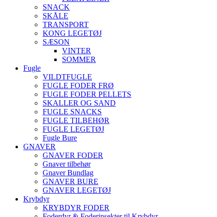
SNACK
SKÅLE
TRANSPORT
KONG LEGETØJ
SÆSON
VINTER
SOMMER
Fugle
VILDTFUGLE
FUGLE FODER FRØ
FUGLE FODER PELLETS
SKALLER OG SAND
FUGLE SNACKS
FUGLE TILBEHØR
FUGLE LEGETØJ
Fugle Bure
GNAVER
GNAVER FODER
Gnaver tilbehør
Gnaver Bundlag
GNAVER BURE
GNAVER LEGETØJ
Krybdyr
KRYBDYR FODER
Foderdyr & Foderinsekter til Krybdyr