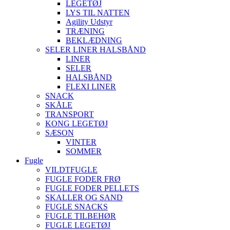
LEGETØJ
LYS TIL NATTEN
Agility Udstyr
TRÆNING
BEKLÆDNING
SELER LINER HALSBÅND
LINER
SELER
HALSBÅND
FLEXI LINER
SNACK
SKÅLE
TRANSPORT
KONG LEGETØJ
SÆSON
VINTER
SOMMER
Fugle
VILDTFUGLE
FUGLE FODER FRØ
FUGLE FODER PELLETS
SKALLER OG SAND
FUGLE SNACKS
FUGLE TILBEHØR
FUGLE LEGETØJ