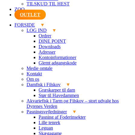
TILSKUD TIL HEST
ZOO
OUTLET
FORSIDE
LOG IND
Ordrer
DINE POINT
Downloads
Adresser
Kontoinformationer
Glemt adgangskode
Medie omtale
Kontakt
Om os
Damfisk i Filskov
Græskarper til dam
Stør til Havedammen
Akvariefisk i Tarm og Filskov – stort udvalg hos
Dyrenes Verden
Pasningsvejledninger
Pasning af Foderinsekter
Lille tenrek
Leguan
Skægagame