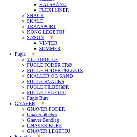
HALSBÅND
FLEXI LINER
SNACK
SKÅLE
TRANSPORT
KONG LEGETØJ
SÆSON
VINTER
SOMMER
Fugle
VILDTFUGLE
FUGLE FODER FRØ
FUGLE FODER PELLETS
SKALLER OG SAND
FUGLE SNACKS
FUGLE TILBEHØR
FUGLE LEGETØJ
Fugle Bure
GNAVER
GNAVER FODER
Gnaver tilbehør
Gnaver Bundlag
GNAVER BURE
GNAVER LEGETØJ
Krybdyr