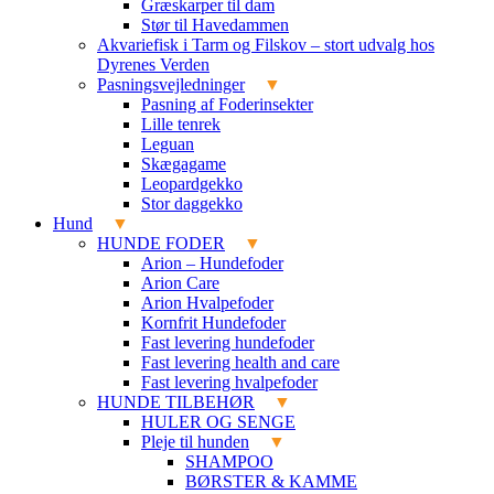
Græskarper til dam
Stør til Havedammen
Akvariefisk i Tarm og Filskov – stort udvalg hos
Dyrenes Verden
Pasningsvejledninger
Pasning af Foderinsekter
Lille tenrek
Leguan
Skægagame
Leopardgekko
Stor daggekko
Hund
HUNDE FODER
Arion – Hundefoder
Arion Care
Arion Hvalpefoder
Kornfrit Hundefoder
Fast levering hundefoder
Fast levering health and care
Fast levering hvalpefoder
HUNDE TILBEHØR
HULER OG SENGE
Pleje til hunden
SHAMPOO
BØRSTER & KAMME