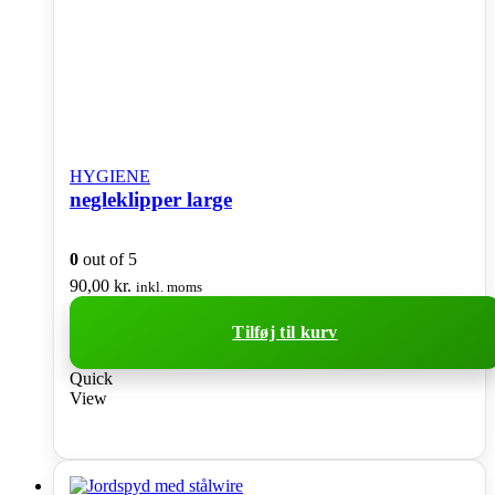
HYGIENE
negleklipper large
0
out of 5
90,00
kr.
inkl. moms
Tilføj til kurv
Quick
View