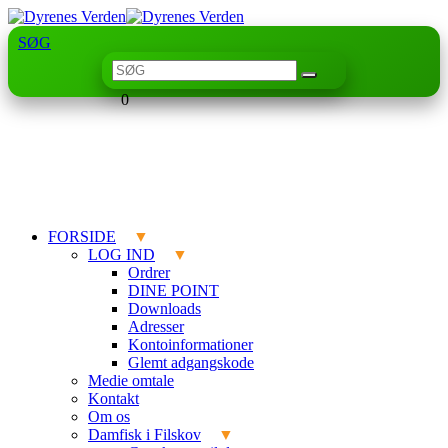
SØG
0
FORSIDE
LOG IND
Ordrer
DINE POINT
Downloads
Adresser
Kontoinformationer
Glemt adgangskode
Medie omtale
Kontakt
Om os
Damfisk i Filskov