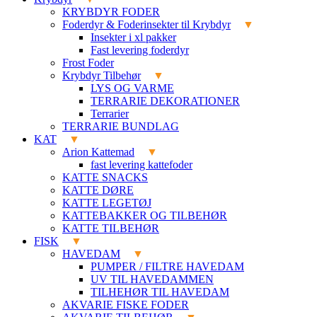
KRYBDYR FODER
Foderdyr & Foderinsekter til Krybdyr
Insekter i xl pakker
Fast levering foderdyr
Frost Foder
Krybdyr Tilbehør
LYS OG VARME
TERRARIE DEKORATIONER
Terrarier
TERRARIE BUNDLAG
KAT
Arion Kattemad
fast levering kattefoder
KATTE SNACKS
KATTE DØRE
KATTE LEGETØJ
KATTEBAKKER OG TILBEHØR
KATTE TILBEHØR
FISK
HAVEDAM
PUMPER / FILTRE HAVEDAM
UV TIL HAVEDAMMEN
TILHEHØR TIL HAVEDAM
AKVARIE FISKE FODER