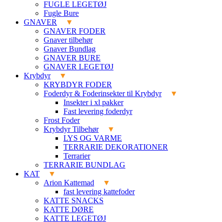
FUGLE LEGETØJ
Fugle Bure
GNAVER
GNAVER FODER
Gnaver tilbehør
Gnaver Bundlag
GNAVER BURE
GNAVER LEGETØJ
Krybdyr
KRYBDYR FODER
Foderdyr & Foderinsekter til Krybdyr
Insekter i xl pakker
Fast levering foderdyr
Frost Foder
Krybdyr Tilbehør
LYS OG VARME
TERRARIE DEKORATIONER
Terrarier
TERRARIE BUNDLAG
KAT
Arion Kattemad
fast levering kattefoder
KATTE SNACKS
KATTE DØRE
KATTE LEGETØJ