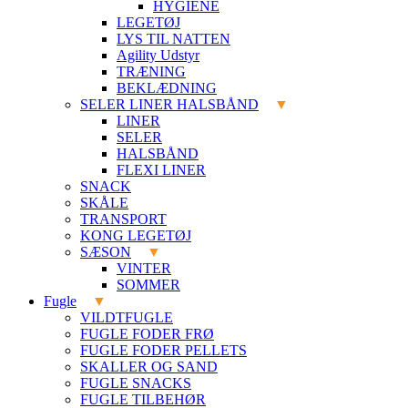
HYGIENE
LEGETØJ
LYS TIL NATTEN
Agility Udstyr
TRÆNING
BEKLÆDNING
SELER LINER HALSBÅND
LINER
SELER
HALSBÅND
FLEXI LINER
SNACK
SKÅLE
TRANSPORT
KONG LEGETØJ
SÆSON
VINTER
SOMMER
Fugle
VILDTFUGLE
FUGLE FODER FRØ
FUGLE FODER PELLETS
SKALLER OG SAND
FUGLE SNACKS
FUGLE TILBEHØR