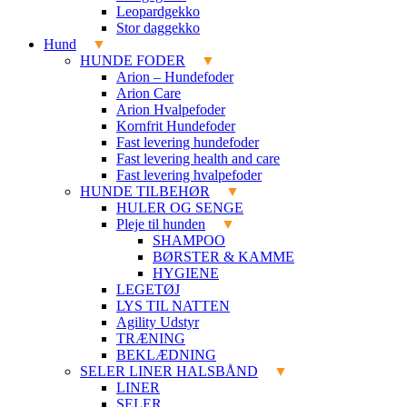
Leopardgekko
Stor daggekko
Hund
HUNDE FODER
Arion – Hundefoder
Arion Care
Arion Hvalpefoder
Kornfrit Hundefoder
Fast levering hundefoder
Fast levering health and care
Fast levering hvalpefoder
HUNDE TILBEHØR
HULER OG SENGE
Pleje til hunden
SHAMPOO
BØRSTER & KAMME
HYGIENE
LEGETØJ
LYS TIL NATTEN
Agility Udstyr
TRÆNING
BEKLÆDNING
SELER LINER HALSBÅND
LINER
SELER