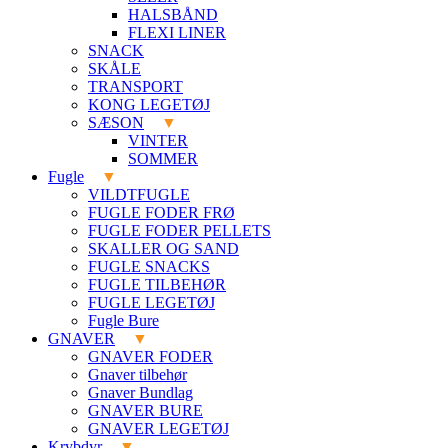
HALSBÅND
FLEXI LINER
SNACK
SKÅLE
TRANSPORT
KONG LEGETØJ
SÆSON
VINTER
SOMMER
Fugle
VILDTFUGLE
FUGLE FODER FRØ
FUGLE FODER PELLETS
SKALLER OG SAND
FUGLE SNACKS
FUGLE TILBEHØR
FUGLE LEGETØJ
Fugle Bure
GNAVER
GNAVER FODER
Gnaver tilbehør
Gnaver Bundlag
GNAVER BURE
GNAVER LEGETØJ
Krybdyr