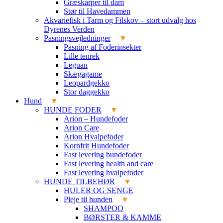
Græskarper til dam
Stør til Havedammen
Akvariefisk i Tarm og Filskov – stort udvalg hos
Dyrenes Verden
Pasningsvejledninger
Pasning af Foderinsekter
Lille tenrek
Leguan
Skægagame
Leopardgekko
Stor daggekko
Hund
HUNDE FODER
Arion – Hundefoder
Arion Care
Arion Hvalpefoder
Kornfrit Hundefoder
Fast levering hundefoder
Fast levering health and care
Fast levering hvalpefoder
HUNDE TILBEHØR
HULER OG SENGE
Pleje til hunden
SHAMPOO
BØRSTER & KAMME