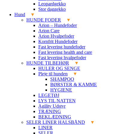
Leopardgekko
Stor daggekko
Hund
HUNDE FODER
Arion – Hundefoder
Arion Care
Arion Hvalpefoder
Kornfrit Hundefoder
Fast levering hundefoder
Fast levering health and care
Fast levering hvalpefoder
HUNDE TILBEHØR
HULER OG SENGE
Pleje til hunden
SHAMPOO
BØRSTER & KAMME
HYGIENE
LEGETØJ
LYS TIL NATTEN
Agility Udstyr
TRÆNING
BEKLÆDNING
SELER LINER HALSBÅND
LINER
SELER