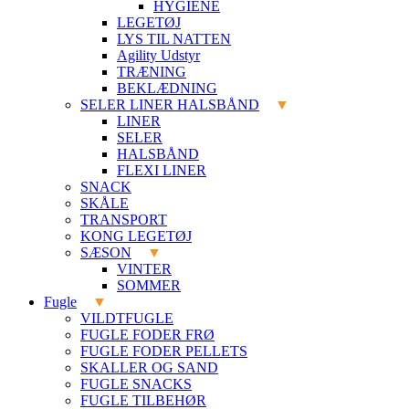
HYGIENE
LEGETØJ
LYS TIL NATTEN
Agility Udstyr
TRÆNING
BEKLÆDNING
SELER LINER HALSBÅND
LINER
SELER
HALSBÅND
FLEXI LINER
SNACK
SKÅLE
TRANSPORT
KONG LEGETØJ
SÆSON
VINTER
SOMMER
Fugle
VILDTFUGLE
FUGLE FODER FRØ
FUGLE FODER PELLETS
SKALLER OG SAND
FUGLE SNACKS
FUGLE TILBEHØR