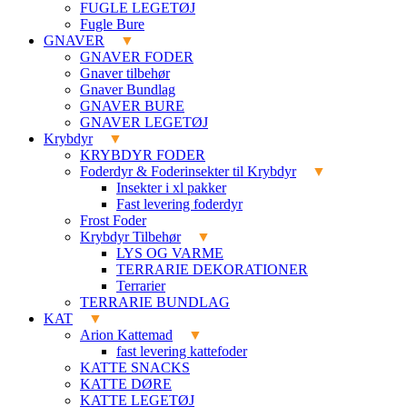
FUGLE LEGETØJ
Fugle Bure
GNAVER
GNAVER FODER
Gnaver tilbehør
Gnaver Bundlag
GNAVER BURE
GNAVER LEGETØJ
Krybdyr
KRYBDYR FODER
Foderdyr & Foderinsekter til Krybdyr
Insekter i xl pakker
Fast levering foderdyr
Frost Foder
Krybdyr Tilbehør
LYS OG VARME
TERRARIE DEKORATIONER
Terrarier
TERRARIE BUNDLAG
KAT
Arion Kattemad
fast levering kattefoder
KATTE SNACKS
KATTE DØRE
KATTE LEGETØJ