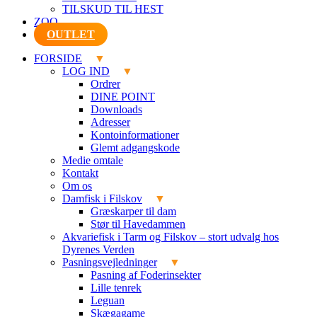
TILSKUD TIL HEST
ZOO
OUTLET
FORSIDE
LOG IND
Ordrer
DINE POINT
Downloads
Adresser
Kontoinformationer
Glemt adgangskode
Medie omtale
Kontakt
Om os
Damfisk i Filskov
Græskarper til dam
Stør til Havedammen
Akvariefisk i Tarm og Filskov – stort udvalg hos
Dyrenes Verden
Pasningsvejledninger
Pasning af Foderinsekter
Lille tenrek
Leguan
Skægagame