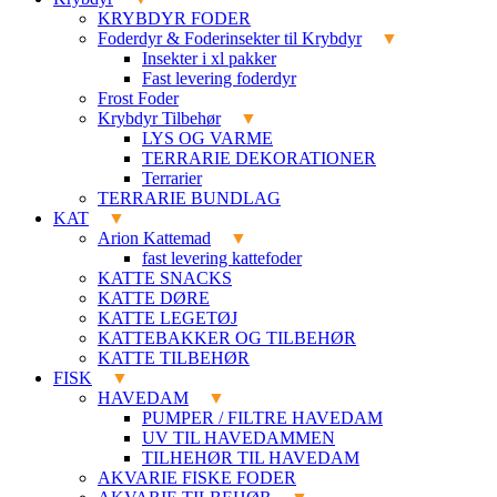
KRYBDYR FODER
Foderdyr & Foderinsekter til Krybdyr
Insekter i xl pakker
Fast levering foderdyr
Frost Foder
Krybdyr Tilbehør
LYS OG VARME
TERRARIE DEKORATIONER
Terrarier
TERRARIE BUNDLAG
KAT
Arion Kattemad
fast levering kattefoder
KATTE SNACKS
KATTE DØRE
KATTE LEGETØJ
KATTEBAKKER OG TILBEHØR
KATTE TILBEHØR
FISK
HAVEDAM
PUMPER / FILTRE HAVEDAM
UV TIL HAVEDAMMEN
TILHEHØR TIL HAVEDAM
AKVARIE FISKE FODER