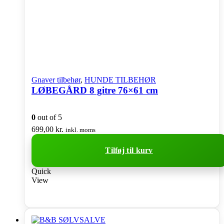
Gnaver tilbehør
,
HUNDE TILBEHØR
LØBEGÅRD 8 gitre 76×61 cm
0
out of 5
699,00
kr.
inkl. moms
Tilføj til kurv
Quick
View