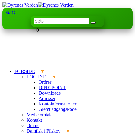
SØG
0
FORSIDE
LOG IND
Ordrer
DINE POINT
Downloads
Adresser
Kontoinformationer
Glemt adgangskode
Medie omtale
Kontakt
Om os
Damfisk i Filskov