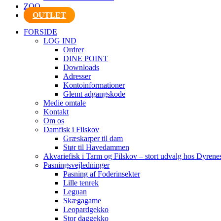
ZOO
OUTLET
FORSIDE
LOG IND
Ordrer
DINE POINT
Downloads
Adresser
Kontoinformationer
Glemt adgangskode
Medie omtale
Kontakt
Om os
Damfisk i Filskov
Græskarper til dam
Stør til Havedammen
Akvariefisk i Tarm og Filskov – stort udvalg hos Dyrene
Pasningsvejledninger
Pasning af Foderinsekter
Lille tenrek
Leguan
Skægagame
Leopardgekko
Stor daggekko