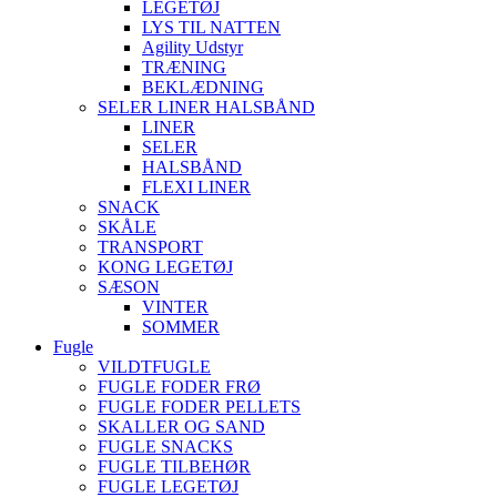
LEGETØJ
LYS TIL NATTEN
Agility Udstyr
TRÆNING
BEKLÆDNING
SELER LINER HALSBÅND
LINER
SELER
HALSBÅND
FLEXI LINER
SNACK
SKÅLE
TRANSPORT
KONG LEGETØJ
SÆSON
VINTER
SOMMER
Fugle
VILDTFUGLE
FUGLE FODER FRØ
FUGLE FODER PELLETS
SKALLER OG SAND
FUGLE SNACKS
FUGLE TILBEHØR
FUGLE LEGETØJ