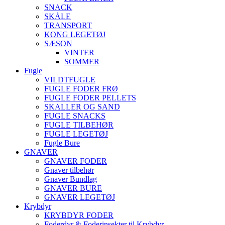
SNACK
SKÅLE
TRANSPORT
KONG LEGETØJ
SÆSON
VINTER
SOMMER
Fugle
VILDTFUGLE
FUGLE FODER FRØ
FUGLE FODER PELLETS
SKALLER OG SAND
FUGLE SNACKS
FUGLE TILBEHØR
FUGLE LEGETØJ
Fugle Bure
GNAVER
GNAVER FODER
Gnaver tilbehør
Gnaver Bundlag
GNAVER BURE
GNAVER LEGETØJ
Krybdyr
KRYBDYR FODER
Foderdyr & Foderinsekter til Krybdyr