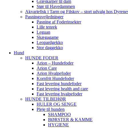
Græskarper til dam
Stør til Havedammen
Akvariefisk i Tarm og Filskov – stort udvalg hos Dyrene
Pasningsvejledninger
Pasning af Foderinsekter
Lille tenrek
Leguan
Skægagame
Leopardgekko
Stor daggekko
Hund
HUNDE FODER
Arion – Hundefoder
Arion Care
Arion Hvalpefoder
Kornfrit Hundefoder
Fast levering hundefoder
Fast levering health and care
Fast levering hvalpefoder
HUNDE TILBEHØR
HULER OG SENGE
Pleje til hunden
SHAMPOO
BØRSTER & KAMME
HYGIENE