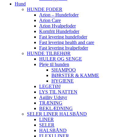
Hund
HUNDE FODER
Arion – Hundefoder
Arion Care
Arion Hvalpefoder
Kornfrit Hundefoder
Fast levering hundefoder
Fast levering health and care
Fast levering hvalpefoder
HUNDE TILBEHØR
HULER OG SENGE
Pleje til hunden
SHAMPOO
BØRSTER & KAMME
HYGIENE
LEGETØJ
LYS TIL NATTEN
Agility Udstyr
TRÆNING
BEKLÆDNING
SELER LINER HALSBÅND
LINER
SELER
HALSBÅND
FLEXI LINER