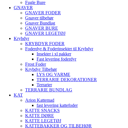
Fugle Bure
GNAVER
GNAVER FODER
Gnaver tilbehør
Gnaver Bundlag
GNAVER BURE
GNAVER LEGETØJ
Krybdyr
KRYBDYR FODER
Foderdyr & Foderinsekter til Krybdyr
Insekter i xl pakker
Fast levering foderdyr
Frost Foder
Krybdyr Tilbehør
LYS OG VARME
TERRARIE DEKORATIONER
Terrarier
TERRARIE BUNDLAG
KAT
Arion Kattemad
fast levering kattefoder
KATTE SNACKS
KATTE DØRE
KATTE LEGETØJ
KATTEBAKKER OG TILBEHØR