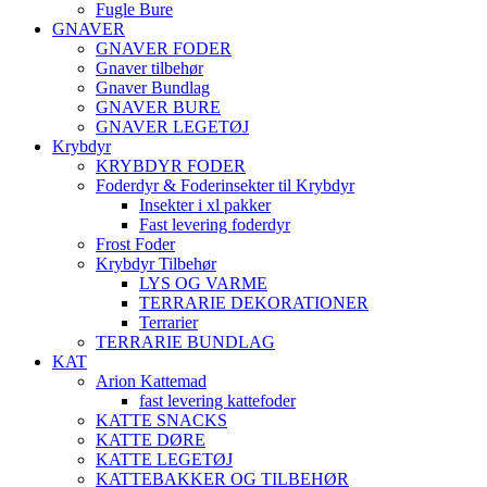
Fugle Bure
GNAVER
GNAVER FODER
Gnaver tilbehør
Gnaver Bundlag
GNAVER BURE
GNAVER LEGETØJ
Krybdyr
KRYBDYR FODER
Foderdyr & Foderinsekter til Krybdyr
Insekter i xl pakker
Fast levering foderdyr
Frost Foder
Krybdyr Tilbehør
LYS OG VARME
TERRARIE DEKORATIONER
Terrarier
TERRARIE BUNDLAG
KAT
Arion Kattemad
fast levering kattefoder
KATTE SNACKS
KATTE DØRE
KATTE LEGETØJ
KATTEBAKKER OG TILBEHØR