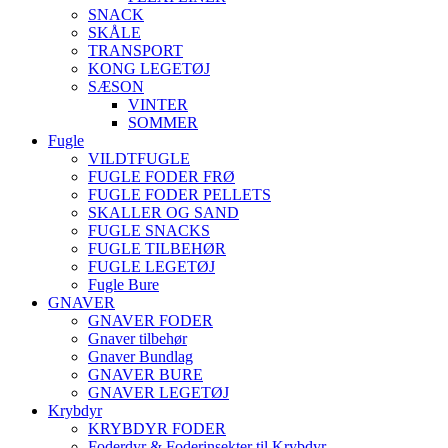
SNACK
SKÅLE
TRANSPORT
KONG LEGETØJ
SÆSON
VINTER
SOMMER
Fugle
VILDTFUGLE
FUGLE FODER FRØ
FUGLE FODER PELLETS
SKALLER OG SAND
FUGLE SNACKS
FUGLE TILBEHØR
FUGLE LEGETØJ
Fugle Bure
GNAVER
GNAVER FODER
Gnaver tilbehør
Gnaver Bundlag
GNAVER BURE
GNAVER LEGETØJ
Krybdyr
KRYBDYR FODER
Foderdyr & Foderinsekter til Krybdyr