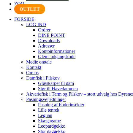
ZOO
OUTLET
FORSIDE
LOG IND
Ordrer
DINE POINT
Downloads
Adresser
Kontoinformationer
Glemt adgangskode
Medie omtale
Kontakt
Om os
Damfisk i Filskov
Græskarper til dam
Stør til Havedammen
Akvariefisk i Tarm og Filskov – stort udvalg hos Dyrene
Pasningsvejledninger
Pasning af Foderinsekter
Lille tenrek
Leguan
Skægagame
Leopardgekko
Stor daggekko