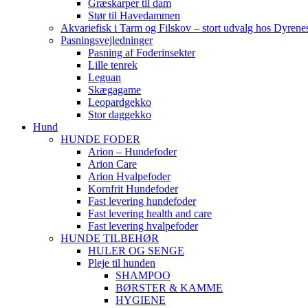
Græskarper til dam
Stør til Havedammen
Akvariefisk i Tarm og Filskov – stort udvalg hos Dyrene
Pasningsvejledninger
Pasning af Foderinsekter
Lille tenrek
Leguan
Skægagame
Leopardgekko
Stor daggekko
Hund
HUNDE FODER
Arion – Hundefoder
Arion Care
Arion Hvalpefoder
Kornfrit Hundefoder
Fast levering hundefoder
Fast levering health and care
Fast levering hvalpefoder
HUNDE TILBEHØR
HULER OG SENGE
Pleje til hunden
SHAMPOO
BØRSTER & KAMME
HYGIENE