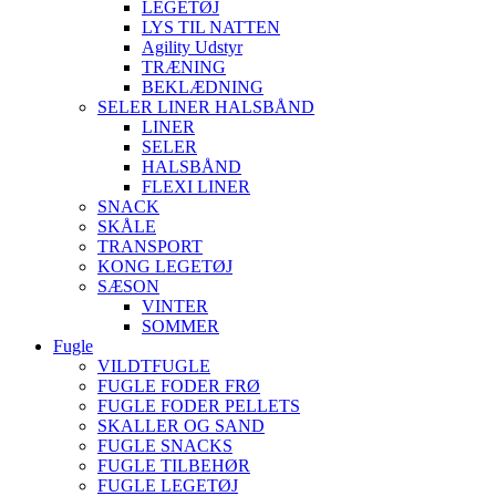
LEGETØJ
LYS TIL NATTEN
Agility Udstyr
TRÆNING
BEKLÆDNING
SELER LINER HALSBÅND
LINER
SELER
HALSBÅND
FLEXI LINER
SNACK
SKÅLE
TRANSPORT
KONG LEGETØJ
SÆSON
VINTER
SOMMER
Fugle
VILDTFUGLE
FUGLE FODER FRØ
FUGLE FODER PELLETS
SKALLER OG SAND
FUGLE SNACKS
FUGLE TILBEHØR
FUGLE LEGETØJ