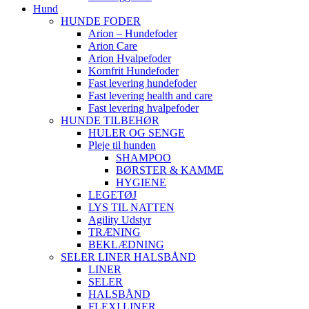
Hund
HUNDE FODER
Arion – Hundefoder
Arion Care
Arion Hvalpefoder
Kornfrit Hundefoder
Fast levering hundefoder
Fast levering health and care
Fast levering hvalpefoder
HUNDE TILBEHØR
HULER OG SENGE
Pleje til hunden
SHAMPOO
BØRSTER & KAMME
HYGIENE
LEGETØJ
LYS TIL NATTEN
Agility Udstyr
TRÆNING
BEKLÆDNING
SELER LINER HALSBÅND
LINER
SELER
HALSBÅND
FLEXI LINER