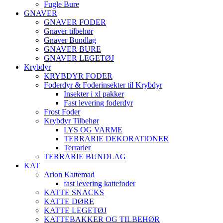
Fugle Bure
GNAVER
GNAVER FODER
Gnaver tilbehør
Gnaver Bundlag
GNAVER BURE
GNAVER LEGETØJ
Krybdyr
KRYBDYR FODER
Foderdyr & Foderinsekter til Krybdyr
Insekter i xl pakker
Fast levering foderdyr
Frost Foder
Krybdyr Tilbehør
LYS OG VARME
TERRARIE DEKORATIONER
Terrarier
TERRARIE BUNDLAG
KAT
Arion Kattemad
fast levering kattefoder
KATTE SNACKS
KATTE DØRE
KATTE LEGETØJ
KATTEBAKKER OG TILBEHØR