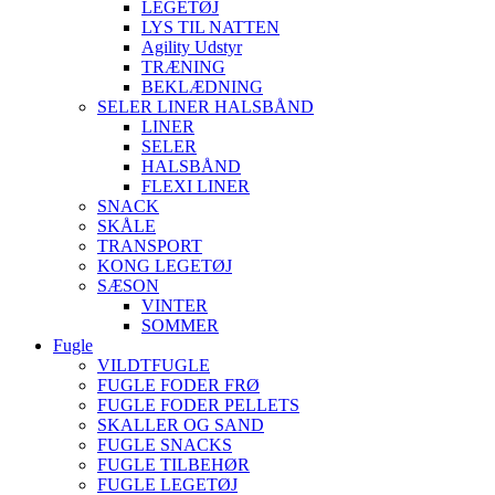
LEGETØJ
LYS TIL NATTEN
Agility Udstyr
TRÆNING
BEKLÆDNING
SELER LINER HALSBÅND
LINER
SELER
HALSBÅND
FLEXI LINER
SNACK
SKÅLE
TRANSPORT
KONG LEGETØJ
SÆSON
VINTER
SOMMER
Fugle
VILDTFUGLE
FUGLE FODER FRØ
FUGLE FODER PELLETS
SKALLER OG SAND
FUGLE SNACKS
FUGLE TILBEHØR
FUGLE LEGETØJ