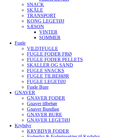
SNACK
SKÅLE
TRANSPORT
KONG LEGETØJ
SÆSON
VINTER
SOMMER
Fugle
VILDTFUGLE
FUGLE FODER FRØ
FUGLE FODER PELLETS
SKALLER OG SAND
FUGLE SNACKS
FUGLE TILBEHØR
FUGLE LEGETØJ
Fugle Bure
GNAVER
GNAVER FODER
Gnaver tilbehør
Gnaver Bundlag
GNAVER BURE
GNAVER LEGETØJ
Krybdyr
KRYBDYR FODER
Foderdyr & Foderinsekter til Krybdyr