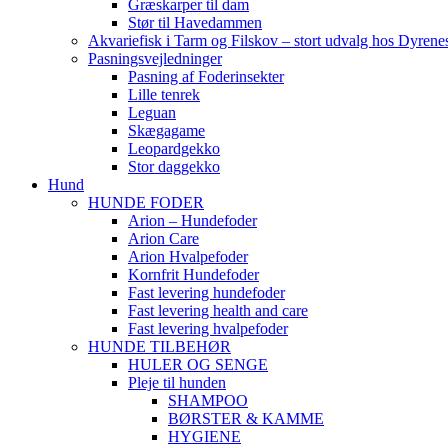
Græskarper til dam
Stør til Havedammen
Akvariefisk i Tarm og Filskov – stort udvalg hos Dyrene
Pasningsvejledninger
Pasning af Foderinsekter
Lille tenrek
Leguan
Skægagame
Leopardgekko
Stor daggekko
Hund
HUNDE FODER
Arion – Hundefoder
Arion Care
Arion Hvalpefoder
Kornfrit Hundefoder
Fast levering hundefoder
Fast levering health and care
Fast levering hvalpefoder
HUNDE TILBEHØR
HULER OG SENGE
Pleje til hunden
SHAMPOO
BØRSTER & KAMME
HYGIENE