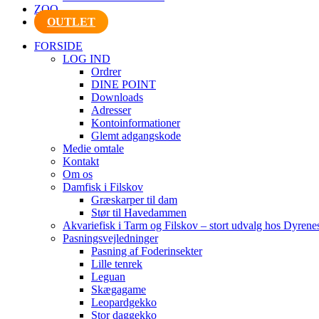
ZOO
OUTLET
FORSIDE
LOG IND
Ordrer
DINE POINT
Downloads
Adresser
Kontoinformationer
Glemt adgangskode
Medie omtale
Kontakt
Om os
Damfisk i Filskov
Græskarper til dam
Stør til Havedammen
Akvariefisk i Tarm og Filskov – stort udvalg hos Dyrene
Pasningsvejledninger
Pasning af Foderinsekter
Lille tenrek
Leguan
Skægagame
Leopardgekko
Stor daggekko