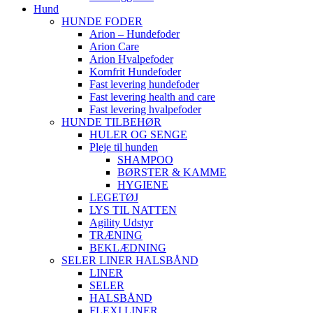
Hund
HUNDE FODER
Arion – Hundefoder
Arion Care
Arion Hvalpefoder
Kornfrit Hundefoder
Fast levering hundefoder
Fast levering health and care
Fast levering hvalpefoder
HUNDE TILBEHØR
HULER OG SENGE
Pleje til hunden
SHAMPOO
BØRSTER & KAMME
HYGIENE
LEGETØJ
LYS TIL NATTEN
Agility Udstyr
TRÆNING
BEKLÆDNING
SELER LINER HALSBÅND
LINER
SELER
HALSBÅND
FLEXI LINER