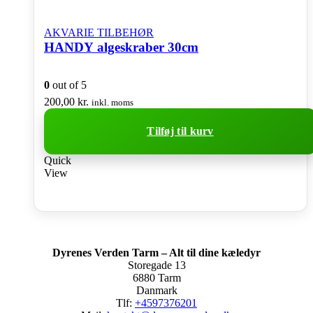
AKVARIE TILBEHØR
HANDY algeskraber 30cm
0
out of 5
200,00
kr.
inkl. moms
Tilføj til kurv
Quick
View
Dyrenes Verden Tarm – Alt til dine kæledyr
Storegade 13
6880 Tarm
Danmark
Tlf:
+4597376201