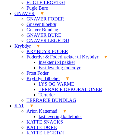
FUGLE LEGETØJ
Fugle Bure
GNAVER
GNAVER FODER
Gnaver tilbehør
Gnaver Bundlag
GNAVER BURE
GNAVER LEGETØJ
Krybdyr
KRYBDYR FODER
Foderdyr & Foderinsekter til Krybdyr
Insekter i xl pakker
Fast levering foderdyr
Frost Foder
Krybdyr Tilbehør
LYS OG VARME
TERRARIE DEKORATIONER
Terrarier
TERRARIE BUNDLAG
KAT
Arion Kattemad
fast levering kattefoder
KATTE SNACKS
KATTE DØRE
KATTE LEGETØJ