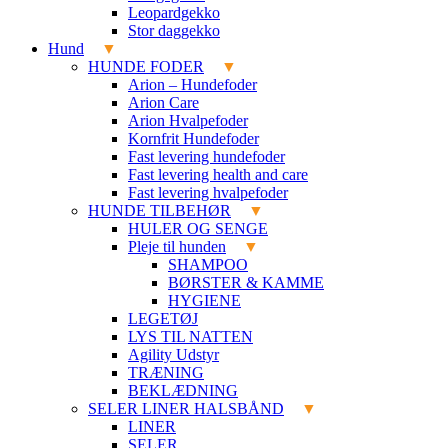
Leopardgekko
Stor daggekko
Hund
HUNDE FODER
Arion – Hundefoder
Arion Care
Arion Hvalpefoder
Kornfrit Hundefoder
Fast levering hundefoder
Fast levering health and care
Fast levering hvalpefoder
HUNDE TILBEHØR
HULER OG SENGE
Pleje til hunden
SHAMPOO
BØRSTER & KAMME
HYGIENE
LEGETØJ
LYS TIL NATTEN
Agility Udstyr
TRÆNING
BEKLÆDNING
SELER LINER HALSBÅND
LINER
SELER