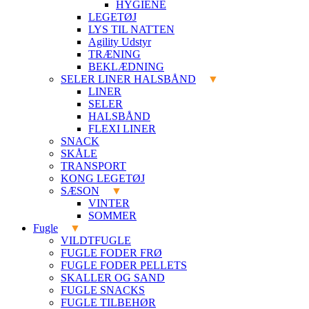
HYGIENE
LEGETØJ
LYS TIL NATTEN
Agility Udstyr
TRÆNING
BEKLÆDNING
SELER LINER HALSBÅND
LINER
SELER
HALSBÅND
FLEXI LINER
SNACK
SKÅLE
TRANSPORT
KONG LEGETØJ
SÆSON
VINTER
SOMMER
Fugle
VILDTFUGLE
FUGLE FODER FRØ
FUGLE FODER PELLETS
SKALLER OG SAND
FUGLE SNACKS
FUGLE TILBEHØR