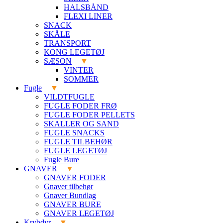
HALSBÅND
FLEXI LINER
SNACK
SKÅLE
TRANSPORT
KONG LEGETØJ
SÆSON
VINTER
SOMMER
Fugle
VILDTFUGLE
FUGLE FODER FRØ
FUGLE FODER PELLETS
SKALLER OG SAND
FUGLE SNACKS
FUGLE TILBEHØR
FUGLE LEGETØJ
Fugle Bure
GNAVER
GNAVER FODER
Gnaver tilbehør
Gnaver Bundlag
GNAVER BURE
GNAVER LEGETØJ
Krybdyr