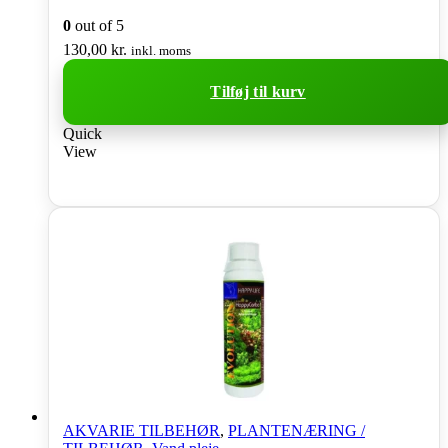
0
out of 5
130,00
kr.
inkl. moms
Tilføj til kurv
Quick
View
AKVARIE TILBEHØR
,
PLANTENÆRING /