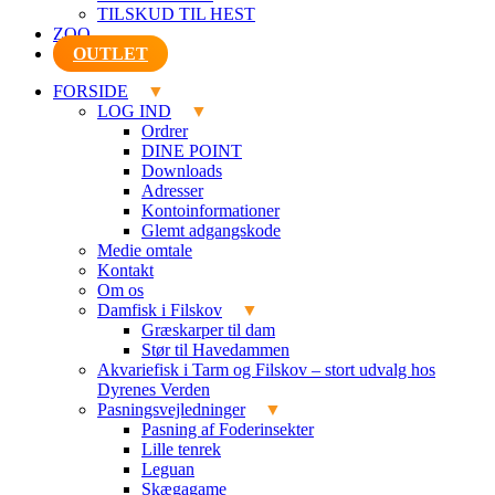
TILSKUD TIL HEST
ZOO
OUTLET
FORSIDE
LOG IND
Ordrer
DINE POINT
Downloads
Adresser
Kontoinformationer
Glemt adgangskode
Medie omtale
Kontakt
Om os
Damfisk i Filskov
Græskarper til dam
Stør til Havedammen
Akvariefisk i Tarm og Filskov – stort udvalg hos
Dyrenes Verden
Pasningsvejledninger
Pasning af Foderinsekter
Lille tenrek
Leguan
Skægagame