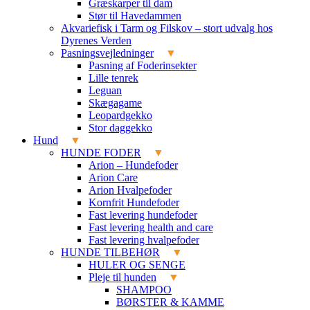
Græskarper til dam
Stør til Havedammen
Akvariefisk i Tarm og Filskov – stort udvalg hos
Dyrenes Verden
Pasningsvejledninger
Pasning af Foderinsekter
Lille tenrek
Leguan
Skægagame
Leopardgekko
Stor daggekko
Hund
HUNDE FODER
Arion – Hundefoder
Arion Care
Arion Hvalpefoder
Kornfrit Hundefoder
Fast levering hundefoder
Fast levering health and care
Fast levering hvalpefoder
HUNDE TILBEHØR
HULER OG SENGE
Pleje til hunden
SHAMPOO
BØRSTER & KAMME