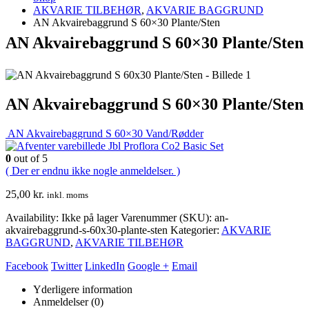
AKVARIE TILBEHØR
,
AKVARIE BAGGRUND
AN Akvairebaggrund S 60×30 Plante/Sten
AN Akvairebaggrund S 60×30 Plante/Sten
AN Akvairebaggrund S 60×30 Plante/Sten
AN Akvairebaggrund S 60×30 Vand/Rødder
Jbl Proflora Co2 Basic Set
0
out of 5
( Der er endnu ikke nogle anmeldelser. )
25,00
kr.
inkl. moms
Availability:
Ikke på lager
Varenummer (SKU):
an-
akvairebaggrund-s-60x30-plante-sten
Kategorier:
AKVARIE
BAGGRUND
,
AKVARIE TILBEHØR
Facebook
Twitter
LinkedIn
Google +
Email
Yderligere information
Anmeldelser (0)