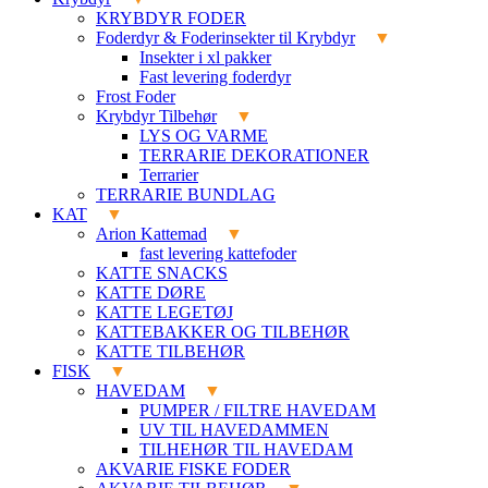
KRYBDYR FODER
Foderdyr & Foderinsekter til Krybdyr
Insekter i xl pakker
Fast levering foderdyr
Frost Foder
Krybdyr Tilbehør
LYS OG VARME
TERRARIE DEKORATIONER
Terrarier
TERRARIE BUNDLAG
KAT
Arion Kattemad
fast levering kattefoder
KATTE SNACKS
KATTE DØRE
KATTE LEGETØJ
KATTEBAKKER OG TILBEHØR
KATTE TILBEHØR
FISK
HAVEDAM
PUMPER / FILTRE HAVEDAM
UV TIL HAVEDAMMEN
TILHEHØR TIL HAVEDAM
AKVARIE FISKE FODER