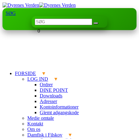
SØG
0
FORSIDE
LOG IND
Ordrer
DINE POINT
Downloads
Adresser
Kontoinformationer
Glemt adgangskode
Medie omtale
Kontakt
Om os
Damfisk i Filskov