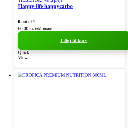
TILBEHØR
,
Vand pleje
Happy-life happycarbo
0
out of 5
60,00
kr.
inkl. moms
Tilføj til kurv
Quick
View