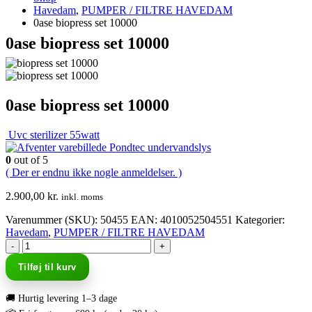
Havedam
,
PUMPER / FILTRE HAVEDAM
0ase biopress set 10000
0ase biopress set 10000
0ase biopress set 10000
Uvc sterilizer 55watt
Pondtec undervandslys
0
out of 5
( Der er endnu ikke nogle anmeldelser. )
2.900,00
kr.
inkl. moms
Varenummer (SKU):
50455
EAN
:
4010052504551
Kategorier:
Havedam
,
PUMPER / FILTRE HAVEDAM
-
+
Tilføj til kurv
🚚 Hurtig levering 1–3 dage