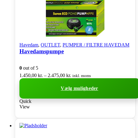
Havedam
,
OUTLET
,
PUMPER / FILTRE HAVEDAM
Havedamspumpe
0
out of 5
Prisinterval:
1.450,00
kr.
–
2.475,00
kr.
inkl. moms
1.450,00 kr.
til
Vælg muligheder
2.475,00 kr.
Dette
Quick
vare
View
har
flere
varianter.
Mulighederne
kan