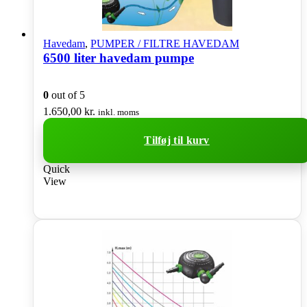
Havedam
,
PUMPER / FILTRE HAVEDAM
6500 liter havedam pumpe
0
out of 5
1.650,00
kr.
inkl. moms
Tilføj til kurv
Quick
View