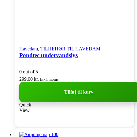
vælges
på
varesiden
Havedam
,
TILHEHØR TIL HAVEDAM
Pondtec undervandslys
0
out of 5
299,00
kr.
inkl. moms
Tilføj til kurv
Quick
View