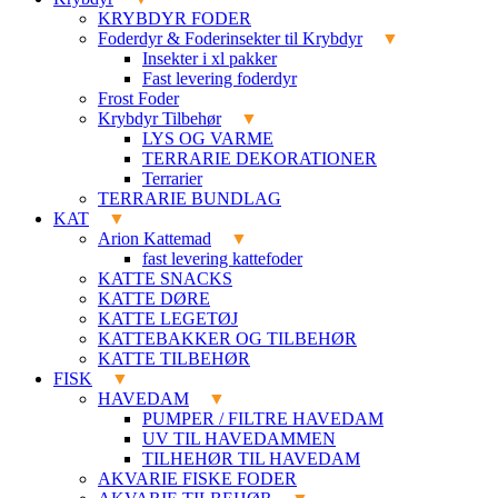
KRYBDYR FODER
Foderdyr & Foderinsekter til Krybdyr
Insekter i xl pakker
Fast levering foderdyr
Frost Foder
Krybdyr Tilbehør
LYS OG VARME
TERRARIE DEKORATIONER
Terrarier
TERRARIE BUNDLAG
KAT
Arion Kattemad
fast levering kattefoder
KATTE SNACKS
KATTE DØRE
KATTE LEGETØJ
KATTEBAKKER OG TILBEHØR
KATTE TILBEHØR
FISK
HAVEDAM
PUMPER / FILTRE HAVEDAM
UV TIL HAVEDAMMEN
TILHEHØR TIL HAVEDAM
AKVARIE FISKE FODER