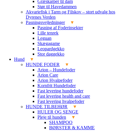
Græskarper til dam
Stør til Havedammen
Akvariefisk i Tarm og Filskov – stort udvalg hos
Dyrenes Verden
Pasningsvejledninger
Pasning af Foderinsekter
Lille tenrek
Leguan
Skægagame
Leopardgekko
Stor daggekko
Hund
HUNDE FODER
Arion – Hundefoder
Arion Care
Arion Hvalpefoder
Kornfrit Hundefoder
Fast levering hundefoder
Fast levering health and care
Fast levering hvalpefoder
HUNDE TILBEHØR
HULER OG SENGE
Pleje til hunden
SHAMPOO
BØRSTER & KAMME