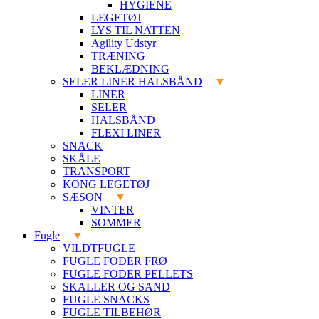
HYGIENE
LEGETØJ
LYS TIL NATTEN
Agility Udstyr
TRÆNING
BEKLÆDNING
SELER LINER HALSBÅND
LINER
SELER
HALSBÅND
FLEXI LINER
SNACK
SKÅLE
TRANSPORT
KONG LEGETØJ
SÆSON
VINTER
SOMMER
Fugle
VILDTFUGLE
FUGLE FODER FRØ
FUGLE FODER PELLETS
SKALLER OG SAND
FUGLE SNACKS
FUGLE TILBEHØR