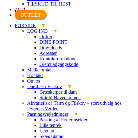
TILSKUD TIL HEST
ZOO
OUTLET
FORSIDE
LOG IND
Ordrer
DINE POINT
Downloads
Adresser
Kontoinformationer
Glemt adgangskode
Medie omtale
Kontakt
Om os
Damfisk i Filskov
Græskarper til dam
Stør til Havedammen
Akvariefisk i Tarm og Filskov – stort udvalg hos
Dyrenes Verden
Pasningsvejledninger
Pasning af Foderinsekter
Lille tenrek
Leguan
Skægagame