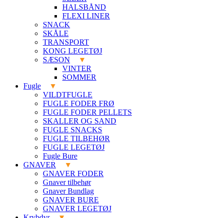
HALSBÅND
FLEXI LINER
SNACK
SKÅLE
TRANSPORT
KONG LEGETØJ
SÆSON
VINTER
SOMMER
Fugle
VILDTFUGLE
FUGLE FODER FRØ
FUGLE FODER PELLETS
SKALLER OG SAND
FUGLE SNACKS
FUGLE TILBEHØR
FUGLE LEGETØJ
Fugle Bure
GNAVER
GNAVER FODER
Gnaver tilbehør
Gnaver Bundlag
GNAVER BURE
GNAVER LEGETØJ
Krybdyr