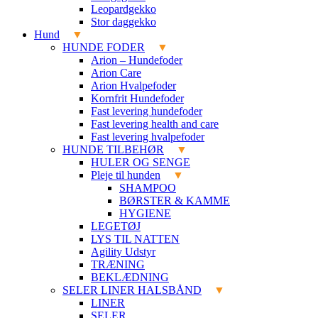
Leopardgekko
Stor daggekko
Hund
HUNDE FODER
Arion – Hundefoder
Arion Care
Arion Hvalpefoder
Kornfrit Hundefoder
Fast levering hundefoder
Fast levering health and care
Fast levering hvalpefoder
HUNDE TILBEHØR
HULER OG SENGE
Pleje til hunden
SHAMPOO
BØRSTER & KAMME
HYGIENE
LEGETØJ
LYS TIL NATTEN
Agility Udstyr
TRÆNING
BEKLÆDNING
SELER LINER HALSBÅND
LINER
SELER