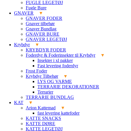
FUGLE LEGETØJ
Fugle Bure
GNAVER
GNAVER FODER
Gnaver tilbehør
Gnaver Bundlag
GNAVER BURE
GNAVER LEGETØJ
Krybdyr
KRYBDYR FODER
Foderdyr & Foderinsekter til Krybdyr
Insekter i xl pakker
Fast levering foderdyr
Frost Foder
Krybdyr Tilbehør
LYS OG VARME
TERRARIE DEKORATIONER
Terrarier
TERRARIE BUNDLAG
KAT
Arion Kattemad
fast levering kattefoder
KATTE SNACKS
KATTE DØRE
KATTE LEGETØJ