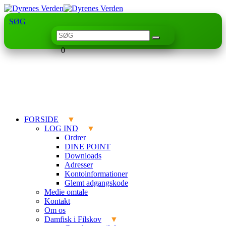
SØG
0
FORSIDE
LOG IND
Ordrer
DINE POINT
Downloads
Adresser
Kontoinformationer
Glemt adgangskode
Medie omtale
Kontakt
Om os
Damfisk i Filskov