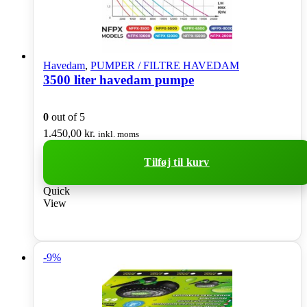
Havedam
,
PUMPER / FILTRE HAVEDAM
3500 liter havedam pumpe
0
out of 5
1.450,00
kr.
inkl. moms
Tilføj til kurv
Quick
View
-9%